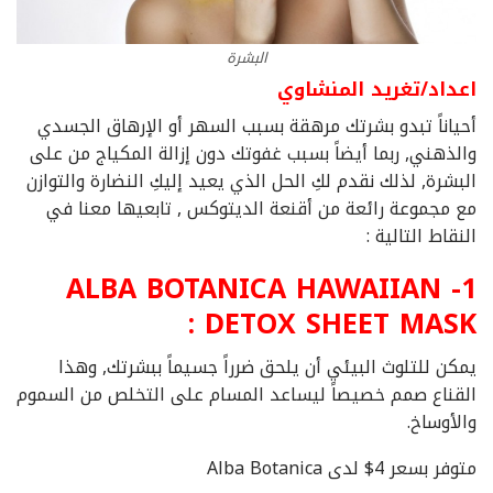
البشرة
اعداد/تغريد المنشاوي
أحياناً تبدو بشرتك مرهقة بسبب السهر أو الإرهاق الجسدي
والذهني, ربما أيضاً بسبب غفوتك دون إزالة المكياج من على
البشرة, لذلك نقدم لكِ الحل الذي يعيد إليكِ النضارة والتوازن
مع مجموعة رائعة من أقنعة الديتوكس , تابعيها معنا في
النقاط التالية :
1- ALBA BOTANICA HAWAIIAN
DETOX SHEET MASK :
يمكن للتلوث البيئي أن يلحق ضرراً جسيماً ببشرتك, وهذا
القناع صمم خصيصاً ليساعد المسام على التخلص من السموم
والأوساخ.
متوفر بسعر 4$ لدى Alba Botanica