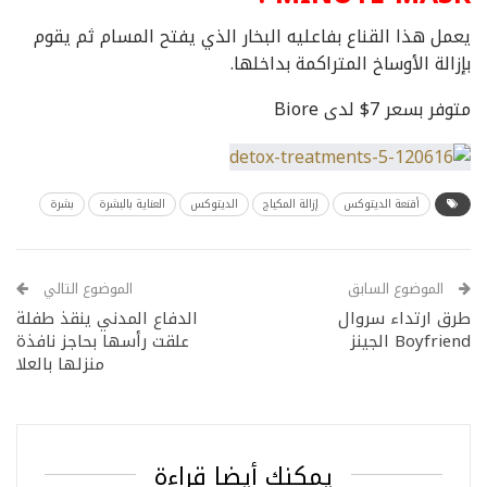
يعمل هذا القناع بفاعليه البخار الذي يفتح المسام ثم يقوم
بإزالة الأوساخ المتراكمة بداخلها.
متوفر بسعر 7$ لدى Biore
أقنعة الديتوكس
إزالة المكياج
الديتوكس
العناية بالبشرة
بشرة
الموضوع السابق
الموضوع التالي
طرق ارتداء سروال
الدفاع المدني ينقذ طفلة
Boyfriend الجينز
علقت رأسها بحاجز نافذة
منزلها بالعلا
يمكنك أيضا قراءة