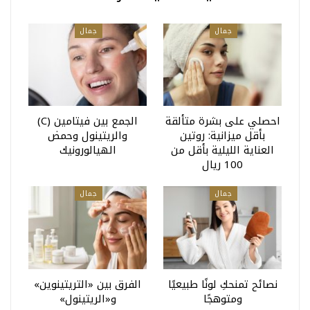
جمال
جمال
احصلي على بشرة متألقة
الجمع بين فيتامين (C)
بأقل ميزانية: روتين
والريتينول وحمض
العناية الليلية بأقل من
الهيالورونيك
100 ريال
جمال
جمال
نصائح تمنحكِ لونًا طبيعيًا
الفرق بين «التريتينوين»
ومتوهجًا
و«الريتينول»