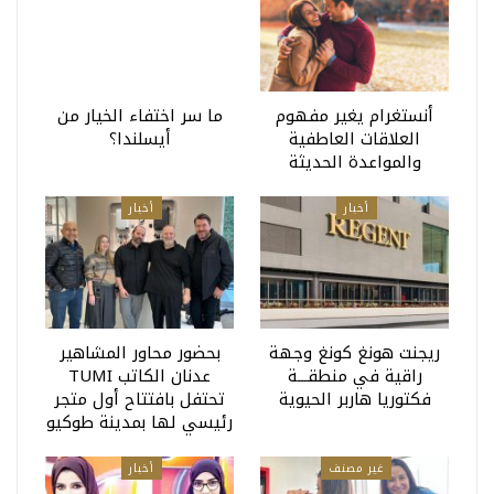
أنستغرام يغير مفهوم
ما سر اختفاء الخيار من
العلاقات العاطفية
أيسلندا؟
والمواعدة الحديثة
أخبار
أخبار
ريجنت هونغ كونغ وجهة
بحضور محاور المشاهير
راقية في منطقـــة
عدنان الكاتب TUMI
فكتوريا هاربر الحيوية
تحتفل بافتتاح أول متجر
رئيسي لها بمدينة طوكيو
غير مصنف
أخبار