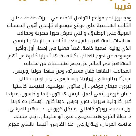
قريبا
ومع بروز نجم مواقع التواصل الاجتماعي ، برزت صفحة عدنان
الكاتب الشخصية على موقع فيسبوك كإحدى أقوى الصفحات
العربية على الإطلاق، والتي تعرض صورا حصرية ومقالات
ومتابعات للمشاهير، ولم يبتعد الكاتب عن الإعلام الرقمي
الذي يوليه أهمية خاصة، فبدأ فعليا في إصدار أول وأكبر
موسوعة عن نجوم العالم، يكشف فيها أسرارا كثيرة عن أهم
المشاهير في العالم من نجوم وشخصيات من مختلف
المجالات، التقاها خلال مسيرته، ومن بينها: جوليا روبرتس،
مونيكا بيللوتشي، إيزابيلا روسولوني،جنيفر لوبيز، تشاليز
ثيرون، ميغان فوكس، آن هاثوي، بيونسيه، ليتيسيا كاستيا،
دايان غروغر، إيمي آدمز، باريس هيلتون، إيما واطسون، ميرندا
كير، كارولينا هيريرا، توري بورش، دونا كارن، أوسكار دو لارنتا،
بول سميث، روبرتو كافالي، مايكل كوروس، د. سهير القرشي،
د. خولة الكريع،هندصديقي، منى أبو سليمان، زينب محمد،
عائشة الفردان، زينة يازجي، علا الفارس، أليسا، نانسي عجرم.