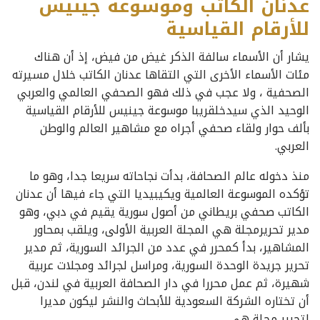
عدنان الكاتب وموسوعة جينيس
للأرقام القياسية
يشار أن الأسماء سالفة الذكر غيض من فيض، إذ أن هناك
مئات الأسماء الأخرى التي التقاها عدنان الكاتب خلال مسيرته
الصحفية ، ولا عجب في ذلك فهو الصحفي العالمي والعربي
الوحيد الذي سيدخلقريبا موسوعة جينيس للأرقام القياسية
بألف حوار ولقاء صحفي أجراه مع مشاهير العالم والوطن
العربي.
منذ دخوله عالم الصحافة، بدأت نجاحاته سريعا جدا، وهو ما
تؤكده الموسوعة العالمية ويكيبيديا التي جاء فيها أن عدنان
الكاتب صحفي بريطاني من أصول سورية يقيم في دبي، وهو
مدير تحريرمجلة هي المجلة العربية الأولى، ويلقب بمحاور
المشاهير، بدأ كمحرر في عدد من الجرائد السورية، ثم مدير
تحرير جريدة الوحدة السورية، ومراسل لجرائد ومجلات عربية
شهيرة، ثم عمل محررا في دار الصحافة العربية في لندن، قبل
أن تختاره الشركة السعودية للأبحاث والنشر ليكون مديرا
لتحرير مجلة هي.