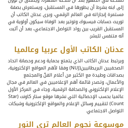
صفحته في الظهور بعد أن منحته الشهرة، ويتمنى أن تؤول
إلى ابنه بشرط أن يطورها في المستقبل، ويستعرض بصفة
مستمرة إنجازاته في العالم الرقمي، ويرى عدنان الكاتب أن
توريث حسابات فيسبوك وتوتير بعد الوفاة سيكون أولوية في
المستقبل القريب بين رواد التواصل الاجتماعي، بعد أن أثبت
أنه متنفس للبشر.
عدنان الكاتب الأول عربيا وعالميا
ويرتبط عدنان الكاتب الذي يتمتع بحماية ودعم وحصانة اتحاد
الصحفيين البريطانيين(NUJ) وفقا لأهم المواقع الإلكترونية،
بصداقات وطيدة مع الكثير من أعلام الفنّ والمجتمع
والأعمال، وتصدر قائمة أهم الإعلاميين في العالم في مجال
الإعلام الإلكتروني والصحافة الرقمية، وجاء في المركز الأول
عالميا بحسب الإحصائية التي نشرها موقع ستار كاونت (Star
Count) لتقييم وسائل الإعلام والمواقع الإلكترونية وشبكات
التواصل الاجتماعي.
موسوعة نجوم العالم ترى النور