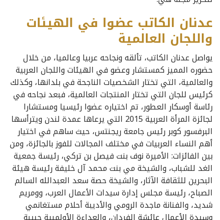
عدنان الكاتب عضوا في الهيئات
واللجان العالمية
يواصل عدنان الكاتب، تألقه ونجاحه عربيا وعالميا، من خلال
حضوره المميز كمستشار وعضو في الهيئات واللجان العربية
والعالمية، التي تختار الشخصيات الناجحة في بلدانها، وكذلك
كرئيس للجان التي تختار المنتجات العالمية، فبعد نجاحه في
رئاسة أوسكار العطور، تم اختياره عضوا رئيسيا ومستشارا
لجائزة المرأة العربية 2015 التي يرعاها عمدة لندن ويترأسها
البرفسور كوبر رئيس جامعة ريجنتس، حيث ساهم في اختيار
أهم النساء العربيات في مختلف المجالات للفوز بالجائزة، ومن
بين الفائزات: الأميرة نوف بنت فيصل بن تركي، رئيسة جمعية
الغد للشباب، والشيخة مي بنت محمد آل خليفة رئيسة هيئة
البحرين للثقافة الآثار، والشيخة حصة سعد العبدالله السالم
الصباح، رئيسة مجلس إدارة سيدات الأعمال العرب، وومريم
شديد، والفنانة ماجدة الرومي والأديبة أحلام مستغانمي
وسيدة الأعمال عائشة الفردان، والعداءة الأولمبية حبيبة