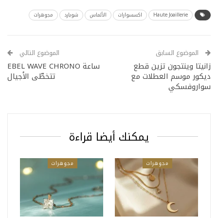
Haute Joaillerie
اكسسوارات
الألماس
شوبارد
مجوهرات
الموضوع السابق
الموضوع التالي
زانیتا وینتجون تزين قطع
ساعة EBEL WAVE CHRONO
دیكور موسم العطلات مع
تتخطّى الأجيال
سواروفسكي
يمكنك أيضا قراءة
مجوهرات
مجوهرات