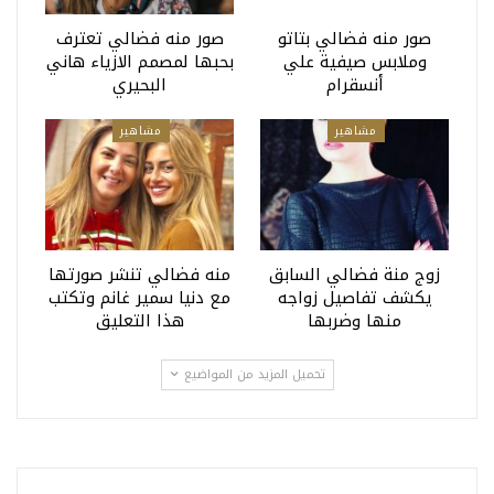
صور منه فضالي بتاتو
صور منه فضالي تعترف
وملابس صيفية علي
بحبها لمصمم الازياء هاني
أنسقرام
البحيري
مشاهير
مشاهير
زوج منة فضالي السابق
منه فضالي تنشر صورتها
يكشف تفاصيل زواجه
مع دنيا سمير غانم وتكتب
منها وضربها
هذا التعليق
تحميل المزيد من المواضيع