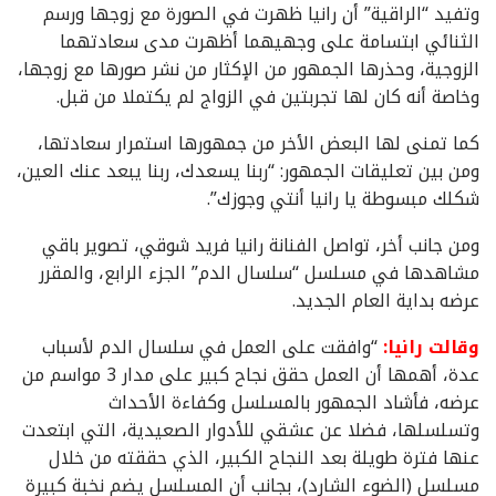
وتفيد “الراقية” أن رانيا ظهرت في الصورة مع زوجها ورسم
الثنائي ابتسامة على وجهيهما أظهرت مدى سعادتهما
الزوجية، وحذرها الجمهور من الإكثار من نشر صورها مع زوجها،
وخاصة أنه كان لها تجربتين في الزواج لم يكتملا من قبل.
كما تمنى لها البعض الأخر من جمهورها استمرار سعادتها،
ومن بين تعليقات الجمهور: “ربنا يسعدك، ربنا يبعد عنك العين،
شكلك مبسوطة يا رانيا أنتي وجوزك”.
ومن جانب أخر، تواصل الفنانة رانيا فريد شوقي، تصوير باقي
مشاهدها في مسلسل “سلسال الدم” الجزء الرابع، والمقرر
عرضه بداية العام الجديد.
وقالت رانيا:
“وافقت على العمل في سلسال الدم لأسباب
عدة، أهمها أن العمل حقق نجاح كبير على مدار 3 مواسم من
عرضه، فأشاد الجمهور بالمسلسل وكفاءة الأحداث
وتسلسلها، فضلا عن عشقي للأدوار الصعيدية، التي ابتعدت
عنها فترة طويلة بعد النجاح الكبير، الذي حققته من خلال
مسلسل (الضوء الشارد)، بجانب أن المسلسل يضم نخبة كبيرة