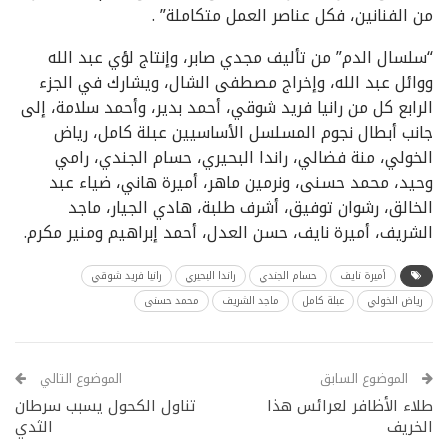
من الفنانين، فكل عناصر العمل متكاملة” .
“سلسال الدم” من تأليف مجدي صابر، وإنتاج لؤي عبد الله
ووائل عبد الله، وإخراج مصطفى الشال، ويشارك في الجزء
الرابع كل من رانيا فريد شوقي، أحمد بدير، وأحمد سلامة، إلى
جانب أبطال نجوم المسلسل الأساسيين عبلة كامل، رياض
الخولي، منة فضالي، راندا البحيري، حسام الجندي، رامي
وحيد، محمد حسنى، ونرمين ماهر، أميرة هاني، ضياء عبد
الخالق، رشوان توفيق، أشرف طلبة، هادي الجيار، ماجد
الشريف، أميرة نايف، حسن العدل، أحمد إبراهيم ومنير مكرم.
أميرة نايف
حسام الجندي
راندا البحيري
رانيا فريد شوقي
رياض الخولي
عبلة كامل
ماجد الشريف
محمد حسنى
الموضوع السابق
الموضوع التالي
طلاء الأظافر لعرائس هذا
تناول الكحول يسبب سرطان
الخريف
الثدي