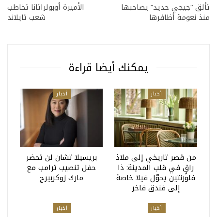
تألق “جيجي حديد” يصاحبها
الأميرة أوبولراتانا تخاطب
منذ نعومة أظافرها
شعب تايلاند
يمكنك أيضا قراءة
أخبار
أخبار
من قصر تاريخي إلى ملاذ
بريسيلا تشان لن تحضر
راقٍ في قلب المدينة: ذا
حفل تنصيب ترامب مع
فلورنتين يحوّل فيلا خاصة
مارك زوكربيرج
إلى فندق فاخر
أخبار
أخبار