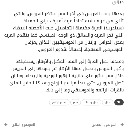
ديزني.
بعدها يقف العريس في أخر الممر منتظر العروس, والتي
تأتي في عربة تشبة تماماً عربة أميرة ديزني الجميلة
(سيندريلا) العربة مكتملة التفاصيل, حيث الأحصنه البيضاء
التي تجر العربه والسائق ذو الوجه المبتسم, كما يتقدم العربه
بعض الحراس, وإثنان من الموسيقيين اللذان يعزفان
الموسيقى المبهجة, إحتفالاً بقدوم العروس.
وعندما تصل العربة إلى الممر المكلل بالأزهار, يستقبلها
وكيل العروس ويحمل عنها الأزهار ثم يقودها إلى العريس
خلال ممر منثور على جانبيه الزهور الورديه والبيضاء, وما ان
تصل العروس, حتى تبدأ مراسم الزواج وبعدها الحفل الملئ
بالقرات الرائعه والموسيقى وما إلى ذلك.
حفل
حفل زفافك
قصر
قصور ديزني
الموضوع السابق
الموضوع التالي