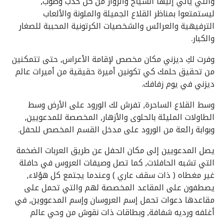
والتي يأتي إليها السياح والزوار من كل حدب وصوب,
ليستمتعوا بمناظر القلاع الجميلة والملونة والألعاب
الترفيهية والعرائس والشخصيات الكرتونية المحببة للصغار
والكبار.
وفرت لكِ ديزني مكان مخصص لإقامة الأعراس, حتى تتمكنين
من تحقيق حلمك كي تكونين أميرة حقيقية من أميرات عالم
ديزني في يوم زفافك.
وسط القلاع الساحرة, تفرش لك الورود على الأرض وسط
الطاولات المليئة بالحلوى والأزهار, المخصصة للمدعويين,
وبوابة رائعة من الورود على مدخل القسم المخصص للحفل.
يصل المدعويين إلى مكان الحفل عن طريق العربات الضخمة
التي تشبه الحافلات, كما تصل وصيفات العروس في حافلة
غير مغطاه ( ذات سقف عاري ) وعندما يجتمع كل هؤلاء,
يصطفون على المقاعد المخصصة لهم والتي تحمل على
مقاعدها دعوات تحمل إسم العروسان وإسم المدعووين, في
أغلفه ورديه شفافة, وبطاقات ذات نقوش من وحي عالم