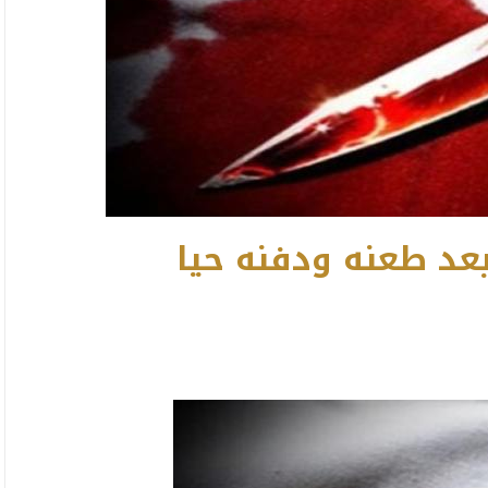
عد طعنه ودفنه حيا