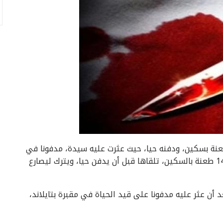
و / نجا طفل رضيع من موت محقق بعد طعنه 14 طعنة بسكين، ودفنه حيا، حيث عثرت عليه سيدة، مدفونا في
مقبرة صغيرة في تايلند طولها 20 سم، وفي جسده 14 طعنة بالسكين، تلقاها قبل أن يدفن حيا، ويترك ليصارع
د أن عثر عليه مدفونا على قيد الحياة في مقبرة بتايلاند،