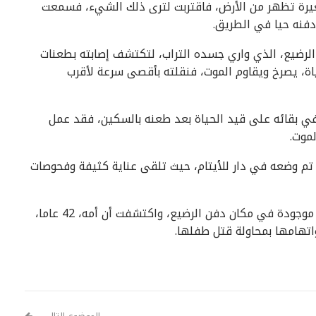
صغيرة تظهر من الأرض، فاقتربت لترى ذلك الشيء، فسمعت
دفنه حيا في الطريق.
الرضيع، الذي واري جسده التراب، لتكتشف إصابته بطعنات
اة، يصرخ ويقاوم الموت، فنقلته بأقصى سرعة لأقرب
 في بقائه على قيد الحياة بعد طعنه بالسكين، فقد عمل
موت.
 تم وضعه في دار للأيتام، حيث تلقى عناية كثيفة وفحوصات
وقد تحرت الشرطة التايلاندية عن الجاني من خلال آثار موجودة في مكان دفن الرضيع، واكتشفت أن أمه، 42 عاما،
تهامها بمحاولة قتل طفلها.