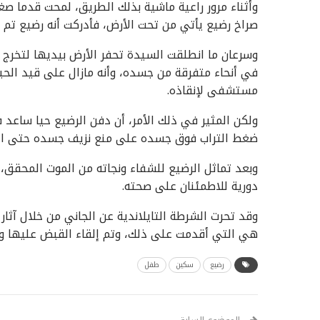
وأثناء مرور راعية ماشية بذلك الطريق، لمحت قدما 
صراخ رضيع يأتي من تحت الأرض، فأدركت أنه رضيع تم 
وسرعان ما انطلقت السيدة تحفر الأرض بيديها لتخرج 
في أنحاء متفرقة من جسده، وأنه مازال على قيد الحي
مستشفى لإنقاذه.
ولكن المثير في ذلك الأمر، أن دفن الرضيع حيا ساعد
ضغط التراب فوق جسده على منع نزيف جسده حتى ال
وبعد تماثل الرضيع للشفاء ونجاته من الموت المحقق،
دورية للاطمئنان على صحته.
هي التي أقدمت على ذلك، وتم إلقاء القبض عليها وا
رضيع
سكين
طفل