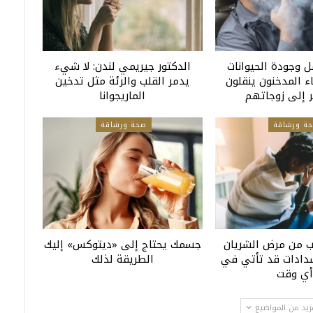
ل وجودة الحيوانات
الدكتور جيريمي لندن: لا شيء
باء المدخنون ينقلون
يدمر القلب والرئة مثل تدخين
 إلى زوجاتهم
الماريجوانا
ة ورشاقة
صحة ورشاقة
ب من مرض الشريان
جسمك يحتاج إلى «ديتوكس» إليك
نسدادات قد تأتي في
الطريقة لذلك
ي وقت
زيد من المواضيع