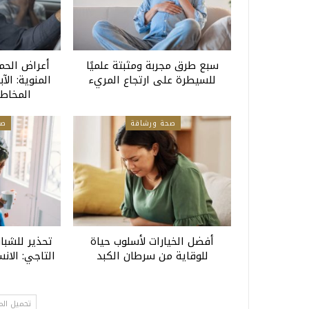
سبع طرق مجربة ومثبتة علميًا
أعراض الحم
للسيطرة على ارتجاع المريء
المنوية: الآ
المخاطر
صحة ورشاقة
صح
أفضل الخيارات لأسلوب حياة
تحذير للشبا
للوقاية من سرطان الكبد
التاجي: الا
أ
تحميل الم