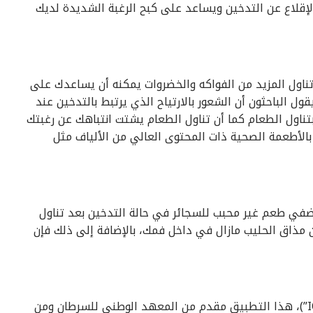
إقلاع عن التدخين ويساعد على كبح الرغبة الشديدة لديك
سة نشرتها جامعة بافالو في عام 2012 فإن تناول المزيد من الفواكه والخضروات يمكنه أن يساعدك على
ول الباحثون أن الشعور بالارتياح الذي يرتبط بالتدخين عند
بتناول الطعام كما أن تناول الطعام يشتت انتباهك عن رغبتك
بالأطعمة الصحية ذات المحتوى العالي من الألياف مثل
يضفي طعم غير محبب للسجائر في حالة التدخين بعد تناول
 مذاق الحليب مازال في داخل فمك، بالإضافة إلى ذلك فإن
قم بتحميل تطبيق ” Quitpal” (وهو مجاني على ” IOS”)، هذا التطبيق مقدم من المعهد الوطني للسرطان ومن