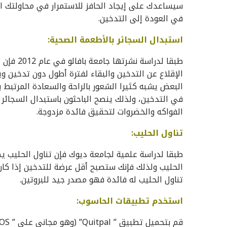
سيساعدك على إيجاد الحافز للاستمرار في محاولتك ال
في العودة إلى التدخين.
استبدال السجائر بالأطعمة الصحية:
طبقا لدرا
الإقلاع عن التدخين والبقاء لفترة أطول دون تدخين ويق
البعض يشبه كثيرا الشعور بالراحة والسعادة المرتبط 
في التدخين، ولذلك ينصح الباحثون باستبدال السجائر 
الفواكه والخضروات لتحقيق فائدة مزدوجة.
تناول الحليب:
طبقا لدراسة علمية لجامعة ديوك فإن تناول الحليب 
الحليب ولذلك فإنك ستصبح أقل عرضة للتدخين إذا كان
تناول الحليب له فائدة فهو مصدر جيد للبروتين.
استخدم تطبيقات الحاسوب: