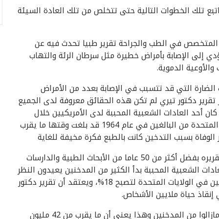
اتبع تلك الخطوات التالية حتى تتخلص من تلك العادة السيئة
 عام 1964، أصدر دكتور لوثر تيري (Luther Terry) المتخصص في الطب والجراحة تقرير طبيا تحدث فيه عن
ؤدي إلى الإصابة بأمراض خطيرة مثل سرطان الرئة والتهاب
والأوعية الدموية.
ت الضارة التي قد تتسبب في الإصابة بعدد من الأمراض
 تقرير دكتور تيري لم تكن هذه الحقائق معروفة لدى الجميع
كان أحد العادات الشعبية المحببة لدى الأمريكيين خلال
حقبة الستينيات حتى أن نسبة المدخنين في الولايات المتحدة من البالغين في عام 1964 قد بلغت وقتها ما يقرب
فيما تأكد الجميع من صدق ما ذكره دكتور تيري في تقريره بفضل أكثر من 50 عاما من الأبحاث الطبية والدارسات
عادات الشعبية المحببة بدأ الكثير من المدخنين يعيدون النظر
في عادة التدخين وبمرور الوقت انخفضت نسبة المدخنين في الولايات المتحدة لتصبح 18%، ويعتقد أن تقرير دكتور
نقاذ حياة ملايين الأشخاص.
الخبر السيء هنا أن 18% من سكان الولايات المتحدة مازالوا من المدخنين وهذا يعني أن ما يقرب من 42 مليون