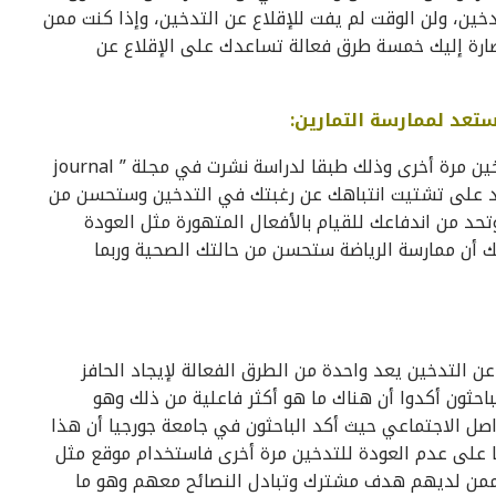
ين، ولن الوقت لم يفت للإقلاع عن التدخين، وإذا كنت ممن
ضارة إليك خمسة طرق فعالة تساعدك على الإقلاع عن
ستعد لممارسة التمارين:
ممارسة الرياضة ستزيد من مقاومتك للعودة إلى التدخين مرة أخرى وذلك طبقا لدراسة نشرت في مجلة ” journal
ضة تساعد على تشتيت انتباهك عن رغبتك في التدخين وستحسن من
د من اندفاعك للقيام بالأفعال المتهورة مثل العودة
ك أن ممارسة الرياضة ستحسن من حالتك الصحية وربما
 التدخين يعد واحدة من الطرق الفعالة لإيجاد الحافز
باحثون أكدوا أن هناك ما هو أكثر فاعلية من ذلك وهو
اصل الاجتماعي حيث أكد الباحثون في جامعة جورجيا أن هذا
على عدم العودة للتدخين مرة أخرى فاستخدام موقع مثل
ممن لديهم هدف مشترك وتبادل النصائح معهم وهو ما