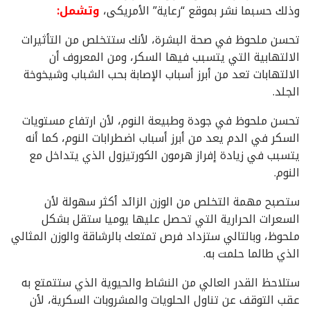
وذلك حسبما نشر بموقع “رعاية” الأمريكى،
وتشمل:
تحسن ملحوظ في صحة البشرة، لأنك ستتخلص من التأثيرات
الالتهابية التي يتسبب فيها السكر، ومن المعروف أن
الالتهابات تعد من أبرز أسباب الإصابة بحب الشباب وشيخوخة
الجلد.
تحسن ملحوظ في جودة وطبيعة النوم، لأن ارتفاع مستويات
السكر في الدم يعد من أبرز أسباب اضطرابات النوم، كما أنه
يتسبب في زيادة إفراز هرمون الكورتيزول الذي يتداخل مع
النوم.
ستصبح مهمة التخلص من الوزن الزائد أكثر سهولة لأن
السعرات الحرارية التي تحصل عليها يوميا ستقل بشكل
ملحوظ، وبالتالي ستزداد فرص تمتعك بالرشاقة والوزن المثالي
الذي طالما حلمت به.
ستلاحظ القدر العالي من النشاط والحيوية الذي ستتمتع به
عقب التوقف عن تناول الحلويات والمشروبات السكرية، لأن