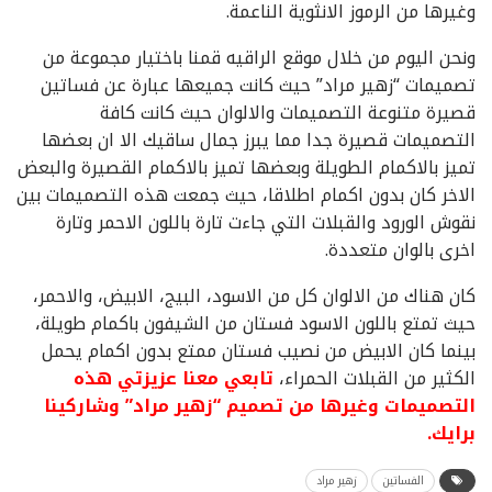
وغيرها من الرموز الانثوية الناعمة.
ونحن اليوم من خلال موقع الراقيه قمنا باختيار مجموعة من
تصميمات “زهير مراد” حيث كانت جميعها عبارة عن فساتين
قصيرة متنوعة التصميمات والالوان حيث كانت كافة
التصميمات قصيرة جدا مما يبرز جمال ساقيك الا ان بعضها
تميز بالاكمام الطويلة وبعضها تميز بالاكمام القصيرة والبعض
الاخر كان بدون اكمام اطلاقا، حيث جمعت هذه التصميمات بين
نقوش الورود والقبلات التي جاءت تارة باللون الاحمر وتارة
اخرى بالوان متعددة.
كان هناك من الالوان كل من الاسود، البيج، الابيض، والاحمر،
حيث تمتع باللون الاسود فستان من الشيفون باكمام طويلة،
بينما كان الابيض من نصيب فستان ممتع بدون اكمام يحمل
الكثير من القبلات الحمراء،
تابعي معنا عزيزتي هذه
التصميمات وغيرها من تصميم “زهير مراد” وشاركينا
برايك.
الفساتين
زهير مراد