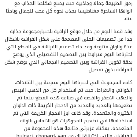
رموز الطبيعة جمالا وجاذبية حيث يصنع شكلها الجذاب مع
الوانها الساحرة مغناطيسا يجذب نحوه كل محب للجمال وباحثا
عنه.
وقد قمنا اليوم من خلال موقع الراقية باختيارمجموعة جذابة
جدا من تصميمات الحلى المصممة على شكل الفراشة باشكال
عدة والوان متنوعة وقد جاء تصميم الفراشة في القطع التي
اخترناها اليوم متراوحا بين التصميم التفصيلي الذي يوضح
بدقة تكوين الفراشة وبين التصميم الاجمالي الذي يوضح شكل
الفراشة بدون تفصيل.
كانت المجموعة التي اخترناها اليوم متنوعة بين القلادات،
الخواتم، والاقراط، حيث تم استخدام كل من الذهب الابيض
والذهب الاصفر والفضة في صناعة هذه القطع بينما تم
تطعيمها بالعديد والعديد من الاحجار الكريمة ذات الالوان
الكثيرة والمتعددة، وقد كانت ابرز الاحجار الكريمة التي تم
استخدامها في تطعيم المجوهرات هو الالماس بالوانه
المتعددة، يمكنك عزيزتي متابعة هذه المجموعة من
الفراشات والتي اخترناها لك من bulgari، chopard، van