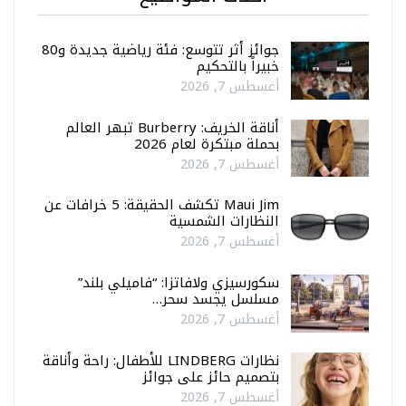
جوائز أثر تتوسع: فئة رياضية جديدة و80
خبيراً بالتحكيم
أغسطس 7, 2026
أناقة الخريف: Burberry تبهر العالم
بحملة مبتكرة لعام 2026
أغسطس 7, 2026
Maui Jim تكشف الحقيقة: 5 خرافات عن
النظارات الشمسية
أغسطس 7, 2026
سكورسيزي ولافاتزا: “فاميلي بلند”
مسلسل يجسد سحر…
أغسطس 7, 2026
نظارات LINDBERG للأطفال: راحة وأناقة
بتصميم حائز على جوائز
أغسطس 7, 2026