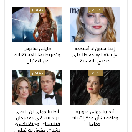
مشاهير
مشاهير
إيما ستون لا أستخدم
مايلي سايرس
«إنستغرام» حفاظاً على
وتصريحاتها المستقبلية
صحتي النفسية
عن الاعتزال
مشاهير
مشاهير
أنجلينا جولي متوترة
أنجلينا جولي لن تلتقي
وقلقة بشأن مذكرات بنت
براد بيت في «مهرجان
حماها
فينيسيا».. و«نتفليكس»
تشتري حقوق بث فيلم…