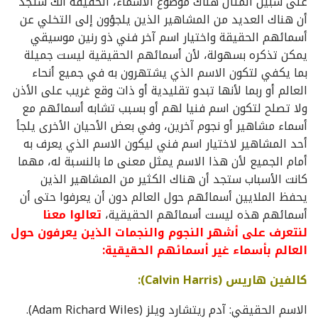
على سبيل المثال هناك موضوع الأسماء، الحقيقة أنك ستجد
أن هناك العديد من المشاهير الذين يلجؤون إلى التخلي عن
أسمائهم الحقيقة واختيار اسم آخر فني ذو رنين موسيقي
يمكن تذكره بسهولة، لأن أسمائهم الحقيقية ليست جميلة
بما يكفي لتكون الاسم الذي يشتهرون به في جميع أنحاء
العالم أو ربما لأنها تبدو تقليدية أو ذات وقع غريب على الأذن
ولا تصلح لتكون اسم فنيا لهم أو بسبب تشابه أسمائهم مع
أسماء مشاهير أو نجوم آخرين، وفي بعض الأحيان الأخرى يلجأ
أحد المشاهير لاختيار اسم فني ليكون الاسم الذي يعرف به
أمام الجميع لأن هذا الاسم يمثل معنى ما بالنسبة له، مهما
كانت الأسباب ستجد أن هناك الكثير من المشاهير الذين
يحفظ الملايين أسمائهم حول العالم دون أن يعرفوا حتى أن
أسمائهم هذه ليست أسمائهم الحقيقية،
تعالوا معنا
لنتعرف على أشهر النجوم والنجمات الذين يعرفون حول
العالم بأسماء غير أسمائهم الحقيقية:
كالفين هاريس (Calvin Harris):
الاسم الحقيقي: آدم ريتشارد ويلز (Adam Richard Wiles).