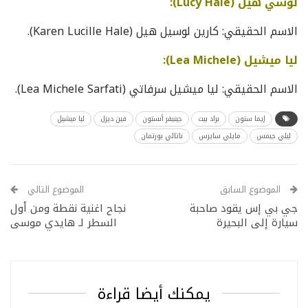
لوسي هيل (Lucy Hale):
الاسم الحقيقي: كارين لوسيل هيل (Karen Lucille Hale).
ليا ميشيل (Lea Michele):
الاسم الحقيقي: ليا ميشيل سرفاتي (Lea Michele Sarfati).
إيما ستون
براد بيت
جينيفر أنستون
فين ديزل
ليا ميشيل
ليلي جيمس
مايلي سايرس
ناتالي بورتمان
الموضوع السابق
الموضوع التالي
جي بي إس يقود صاحبة
نجاح اغنية نقطة ومن أول
سيارة إلى البحيرة
السطر لـ هايدي موسى
يمكنك أيضا قراءة