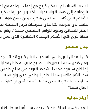
لهذه الأسباب لم يتمكن كريج من إخفاء انزعاجه من 
بالإضافة إلى دهشة واستغراب الكثيرين من زملاء كري
علقت في تغريدة لها على تصريحات كريج السلبية تجا
النظر للحقائق ويعود للواقع الحقيقي مجدد”، وهو تع
فيها كريج هي الأفلام الوحيدة الشهيرة التي عمل ط
جدل مستمر
كان الممثل البريطاني الشهير دانيال كريج قد أثار ج
إذا كان سيعود مجددا لشخصية بوند في فيلم خامس ول
هذا الأمر وأكسر هذا الحاجز الزجاجي حتى ولو تسبب
ما أريد فعله هو المضي قدما، أعتقد أنني لو شاركت
المال فقط”.
أرباح خيالية