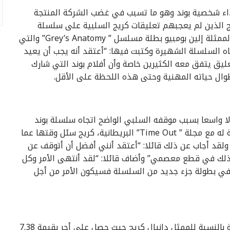
أداء شخصية بوند وهو ما تسبب في غضب الشركة المنتجة
ج الذين لم يعجبهم تعليقات كريج السلبية على سلسلة
الأفلام التي كانت سببا في شهرته ومن ضمن هؤلاء الممثلة إلين بومبيو بطلة مسلسل ” Grey’s Anatomy” والتي
ه السلسلة الشهيرة وكتبت فيها: “أعتقد أنه يجب أن يعيد
ليق يتفق معه الكثيرين خاصة وأن أفلام بوند التي شارك
وال حياته المهنية وحتى هذه اللحظة على الأقل.
دلا واسعا بسبب موقفه السلبي الواضح اتجاه سلسلة بوند
ومن ضمن هذه التصريحات تصريح غريب له خلال مقابلة له مع مجلة ” Time Out” البريطانية، كريج سئل وقتها عما
قد أجاب عن ذلك قائلا: “أعتقد أنني أفضل أن أتوقف عن
 ذلك في قطع معصمي” وأضاف قائلا: “لقد أنتهى الأمر وكل
 في بطولة جزء جديد من السلسلة فسيكون الأمر من أجل
العمل في سلسلة بوند كان بدون شك أمرا مربحا للغاية بالنسبة للممثل دانيال كريج حيث حصل على أجر بقيمة 7.38