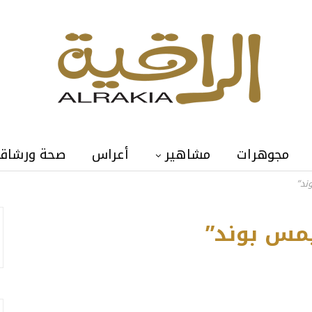
مجوهرات
مشاهير
أعراس
صحة ورشاق
ند”
يمس بوند”