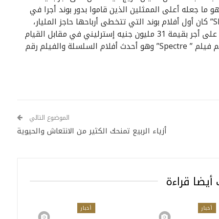
جنيه إسترليني عن دوره في فيلم ” Skyfall” وهو ما جعله أعلى الممثلين الذين قاموا بدور بوند أجرا في
تاريخ السلسلة الشهيرة، جدير بالذكر أن فيلم ” Skyfall” كان أول أفلام بوند التي تتخطى أرباحها حاجز المليار،
وبعد النجاح الكبير لذلك الفيلم قيل أن كريج قد حصل على أجر بقيمة 31 مليون جنيه إسترليني في مقابل القيام
بدور بوند في الفلمين التاليين لفيلم ” Skyfall” ومنهم فيلم ” Spectre” وهو أحدث أفلام السلسلة والفيلم رقم
الموضوع التالي
أزياء الربيع تمنحك الكثير من الانتعاش والحيوية
أيضا قراءة
أخبار
أخبار