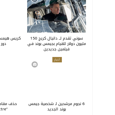
سوني تقدم لــ دانيال كريج 150
كريس هيمسو
مليون دولار للقيام بجيمس بوند في
دور 
فيلمين جديدين
أخبار
6 نجوم مرشحين لـ شخصية جيمس
حذف مقاطع
بوند الجديد
“Spectre” بالهند