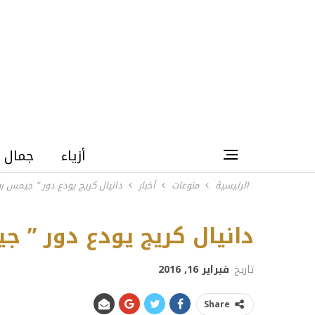
أزياء
جمال
الرئيسية
منوعات
أخبار
دانيال كريج يودع دور ” جيمس بو
دانيال كريج يودع دور ” ج
تاريخ
فبراير 16, 2016
Share