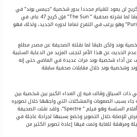
 كريج لن يعود للقيام مجددا بدور شخصية “جيمس بوند” في
سلسلة الأفلام الشهيرة التي تحمل نفس الاسم، وطبقا لما نشرته صحفية ” The Sun” فإن كريج 47 عام، في
طريقه للمشاركة في المسلسل الأمريكي الجديد ” Purity” وهو يرغب في التفرغ تماما لدوره الجديد، ولذلك فهو
خصية بوند ولكن طبقا لما نقلته الصحيفة عن مصدر مطلع
دم الحديث عن هذا الأمر لتجنب المزيد من الدعاية السلبية
ف عن أداء شخصية بوند مرات عديدة في الماضي حتى إنه
وند وشخصية بوند خلال مقابلات صحفية سابقة.
 تقرير يتحدث في ذات السياق وقالت فيه إن العداء الكبير بين شخصية بين
 جاء بسبب الصعوبات والمشكلات التي واجهها خلال تصويره
لدوره في سلسلة الأفلام الشهيرة وخاصة في أحدث أفلام السلسة وهو فيلم ” Spectre”، ولقد نقلت الصحيفة
عرض للإصابة خلال التصوير وخضع بسببها لجراحة عاجلة في
يلة ومرهقة للغاية وتمت فيها إعادة تصوير الكثير من