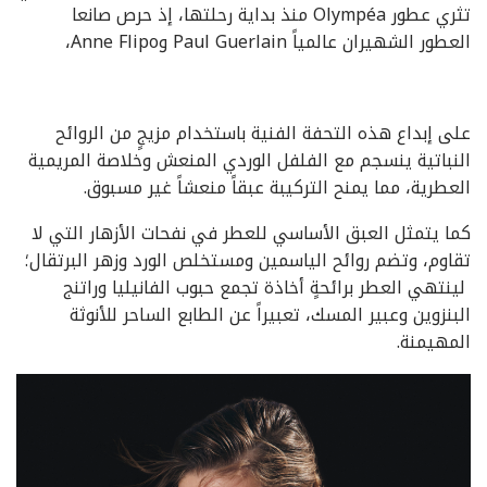
تثري عطور Olympéa منذ بداية رحلتها، إذ حرص صانعا
العطور الشهيران عالمياً Paul Guerlain وAnne Flipo،
على إبداع هذه التحفة الفنية باستخدام مزيجٍ من الروائح
النباتية ينسجم مع الفلفل الوردي المنعش وخلاصة المريمية
العطرية، مما يمنح التركيبة عبقاً منعشاً غير مسبوق.
كما يتمثل العبق الأساسي للعطر في نفحات الأزهار التي لا
تقاوم، وتضم روائح الياسمين ومستخلص الورد وزهر البرتقال؛
لينتهي العطر برائحةٍ أخاذة تجمع حبوب الفانيليا وراتنج
البنزوين وعبير المسك، تعبيراً عن الطابع الساحر للأنوثة
المهيمنة.