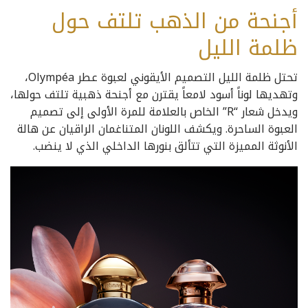
أجنحة من الذهب تلتف حول
ظلمة الليل
تحتل ظلمة الليل التصميم الأيقوني لعبوة عطر Olympéa،
وتهديها لوناً أسود لامعاً يقترن مع أجنحة ذهبية تلتف حولها،
ويدخل شعار “R” الخاص بالعلامة للمرة الأولى إلى تصميم
العبوة الساحرة. ويكشف اللونان المتناغمان الراقيان عن هالة
الأنوثة المميزة التي تتألق بنورها الداخلي الذي لا ينضب.