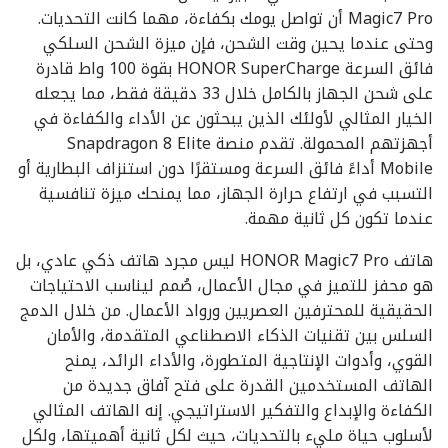
Magic7 Pro أن تواصل يومك بكفاءة، مهما كانت التحديات.
وحتى عندما يحين وقت الشحن، فإن ميزة الشحن السلكي
فائق السرعة HONOR SuperCharge بقوة 100 واط قادرة
على شحن الجهاز بالكامل خلال 33 دقيقة فقط، مما يجعله
الخيار المثالي لأولئك الذين يبحثون عن الأداء والكفاءة في
أجهزتهم المحمولة. تقدم منصة Snapdragon 8 Elite
Mobile أداءً فائق السرعة ومستقرًا دون استنزاف البطارية أو
التسبب في ارتفاع حرارة الجهاز، مما يمنحك ميزة تنافسية
عندما تكون كل ثانية مهمة.
هاتف HONOR Magic7 Pro ليس مجرد هاتف ذكي عادي، بل
هو محفز للتميز في مجال الأعمال، صُمم ليناسب الاحتياجات
الحقيقية للمحترفين العصريين ورواد الأعمال. من خلال الدمج
السلس بين تقنيات الذكاء الاصطناعي المتقدمة، والأمان
القوي، وأدوات الإنتاجية المتطورة، والأداء الرائد، يمنح
الهاتف المستخدمين القدرة على فتح آفاق جديدة من
الكفاءة والإبداع والتفكير الاستراتيجي. إنه الهاتف المثالي
لأسلوب حياة مليء بالتحديات، حيث لكل ثانية أهميتها، ولكل