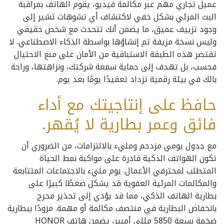
عميل تجاري مهم عبر مكالمة فيديو، يقوم الهاتف بمراقبة
البث المرئي بشكل خفي لاكتشاف أي تشوهات تشير إلى
وجود تزييف عميق، ما يضمن أنك تتحدث مع شخص حقيقي
وليس نسخة مزيفة تم إنشاؤها بواسطة الذكاء الاصطناعي. لا
تقتصر هذه الطبقة الاستباقية من الأمان على منع الاحتيال
فحسب، بل تهدف إلى حماية سمعة شركتك، ونزاهتها، وراحة
بالك في بيئة رقمية تزداد تعقيدًا يومًا بعد يوم.
حافظ على إنتاجيتك مع أداء
فائق وعمر بطارية لا يُقهر.
مع جدول يومي مزدحم ومليء بالالتزامات، من الضروري أن
تكون الهواتف الذكية قادرة على مواكبة نمط الحياة
المتطلب لمحترفي الأعمال. يوم مليء بالاجتماعات المتتابعة
والمكالمات المرئية العفوية قد يشكل ضغطًا كبيرًا على
بطارية الهاتف الذكي، مما قد يؤدي إلى تحذير محرج
بانخفاض البطارية في منتصف مكالمة أو مهمة. مزودًا ببطارية
ضخمة بسعة 5850 مللي أمبير، يضمن هاتف HONOR