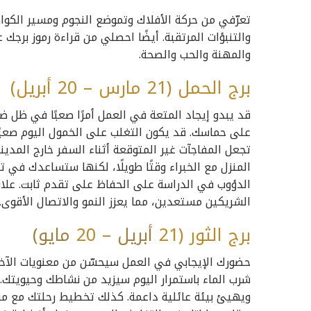
تعرّفي من حركة الأفلاك وتموضع النجوم ومسير الكواك
والتنبؤات المرتقبة. أيضًا احصلي من قراءة رموز برجك 
والمهنة والحب والصحة.
برج الحمل (21 مارس – 20 أبريل)
قد يبدو إيجاد المتعة في العمل أمرًا صعبًا في ظل ضغ
على حماسك. قد يكون التغلب على الخمول اليوم صعبًا
تجعل المفاجآت غير المتوقعة أثناء السفر خارج المدي
المنزل مع الخبراء وقتًا طويلًا، لكنها ستساعدك في
الدؤوب في الدراسة على الحفاظ على تقدم ثابت. علاو
الشريكين مستعدين، مما يعزز النمو والاتصال الأقوى.
برج الثور (21
أبريل
– 20
مايو)
حضورك الإيجابي في العمل سيحسّن من معنويات الآخرين
شرب الماء باستمرار اليوم سيزيد من نشاطك وحيويتك
ويهيئ بيئة عائلية داعمة. كذلك تخطيط رحلتك مع مرا