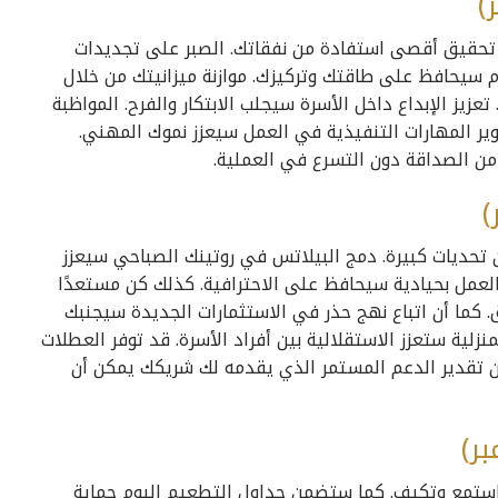
حقيق أقصى استفادة من نفقاتك. الصبر على تجديدات
يوم سيحافظ على طاقتك وتركيزك. موازنة ميزانيتك من خلال
ز الإبداع داخل الأسرة سيجلب الابتكار والفرح. المواظبة
ر المهارات التنفيذية في العمل سيعزز نموك المهني.
ن الصداقة دون التسرع في العملية.
ن تحديات كبيرة. دمج البيلاتس في روتينك الصباحي سيعزز
ت العمل بحيادية سيحافظ على الاحترافية. كذلك كن مستعدًا
. كما أن اتباع نهج حذر في الاستثمارات الجديدة سيجنبك
لمنزلية ستعزز الاستقلالية بين أفراد الأسرة. قد توفر العطلات
 إن تقدير الدعم المستمر الذي يقدمه لك شريكك يمكن أن
ا استمع وتكيف. كما ستضمن جداول التطعيم اليوم حماية