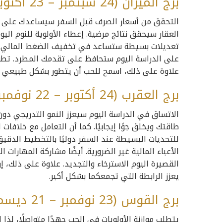
برج الميزان (24 سبتمبر – 23 أكتوبر)
التحقق من أسعار الصرف قبل السفر سيساعدك على ت
العقار سيحقق نتائج مرضية. إعطاء الأولوية للنوم ال
تعديلات بسيطة ستساعد في تخفيف الضغط المالي. تعزي
على الدراسة اليوم ستحافظ على تقدمك المطرد. تطوي
علاوة على ذلك، اسمح للحب أن يتطور بشكل طبيعي م
برج العقرب (24 أكتوبر – 22 نوفمبر)
الاتساق في الدراسة اليوم سيعزز النمو التدريجي دو
طاقتك ويخلق جوًا إيجابيًا. كما أن التعامل مع خلافا
للتحديات البسيطة عند السفر دوليًا بالتخطيط الدقيق
الأعباء المالية غير الضرورية. أيضًا مشاركة المهارات ا
القصيرة اليوم الاسترخاء والتجديد. علاوة على ذلك،
يعزز الرابطة التي تجمعكما بشكل أكبر.
برج القوس (23 نوفمبر – 21 ديسمبر)
يتطلب موازنة الأولويات في الحب جهدًا متواصلًا، لذ