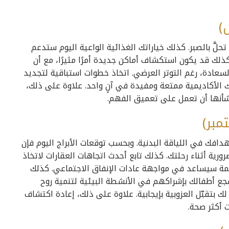
لَّ بالصبر. كذلك خياراتك الغذائية الواعية اليوم ستدعم
ذلك قد يكون استكشاف أماكن جديدة أمرًا مثيرًا، مع أن
السعادة، رغم التوتر العرضي. اتخاذ خطوات استباقية لتجديد
 الأكاديمية ممتعة ومفيدة في آنٍ واحد. علاوة على ذلك،
شأنها أن تعمل على تعميق الفهم.
افك في اللياقة البدنية. وبحسب توقعات الأبراج اليوم فإن
ة أثناء رحلتك. كذلك تابع أحدث اتجاهات العقارات لاتخاذ
بحكمة سيساعد في مواجهة عادات الإنفاق الاجتماعي. كذلك
ع أطفالك بإشراكهم في الأنشطة البيئية لتنمية روح
 بتقبّل العزوبية بإيجابية. علاوة على ذلك، إعادة اكتشاف
 أكثر صحة.