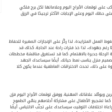
ب على توقعات الأبراج اليوم وعلاماتها لكل برج فلكي
على حظك اليوم وعلى الإجابات الأكثر ترجيحًا في الرزق
وط العمل المتزايدة، لذا ركّز على الإنجازات الصغيرة للحفاظ
 رغم جهودك، لذا خذ فترات راحة عند الحاجة. كذلك قد
نة الرحلة جديرة بالاهتمام. كما قد تستغرق مناقشة مخططات
 تصميم منزل يناسب نمط حياتك. أيضًا سيساعدك الجهد
ة على ذلك، تحدث الاختراقات العاطفية عندما يكون كلا
 ويوطّد علاقاتك المهنية. ووفق توقعات الأبراج اليوم فإن
. كما تشجيع الأطفال على مشاركة أحلامهم ينمّي الطموح
عاة اختلافات التوقيت سيساعدك على تجنّب الالتباس. أيضًا