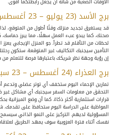
الأوقات الصعبة من شأنه أن يجعل رابطتكما أقوى.
برج الأسد (23 يوليو – 23 أغسطس)
قد يستغرق تجديد منزلك وقتًا أطول من المتوقع، لذا تح
صحتك. كما يبدو عبء العمل سهلًا، مما يبرز حماسك. ك
لحظات من التأقلم قد تطرأ. جو المنزل الإيجابي يعزز 
التأمين سيجنبك التكاليف غير المتوقعة. ستكون رحلتك
إن رؤية وجهة نظر شريكك باعتبارها فرصة للتعلم من 
برج العذراء (24 أغسطس – 23 سبتمبر)
تمارين الإحماء اليوم ستخفف أي توتر عضلي وتدعم أهد
التحقق من معلومات السفر سيجنبك أي مشاكل غير ضروري
قرارات استثمارية أكثر ذكاءً. كما أن وضع الميزانية 
المواظبة على الدراسة اليوم ستحافظ على تقدمك. شج
المسؤولية لديهم. التركيز على النمو الذاتي سيسمح لك
نفسك أثناء فترة العزوبية سوف يمهد الطريق لعلاقات