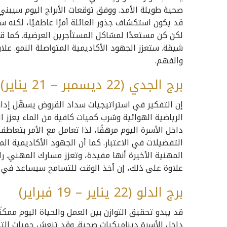
صحية طويلة الأمد. ووفق توقعات الأبراج اليوم سيبني
قد يكون استكشاف جذور العائلة أمرًا عاطفيًا، لكنه سيجلب
لكن كن مستعدًا لمشاكل المستأجرين العرضية. كما قد ل
شيقة. ستعزز الجهود الأكاديمية المتواصلة النمو. عل
والفهم.
برج الجدي (22 ديسمبر – 21 يناير)
إن التفكير في استراتيجيات سداد القروض يسهّل إدارة 
الرياضية الهوائية وشرب كميات كافية من الماء يعزز ا
داخل الأسرة اليوم مرهقًا، لذا تعامل مع الأمر بتعا
التفضيلات في الاعتبار. كما أن الجهود الأكاديمية ال
المهنية الأخيرة أنها مفيدة، وتعزز مسارك المهني. را
علاوة على ذلك، إن أخذ الوقت للتسامح سيساعد في إع
برج الدلو (22 يناير – 19 فبراير)
قد يبدو تحقيق التوازن بين العمل والحياة اليوم ممكن
داخل الأسرة ديناميكيات صحية. وقد تنعش حميات التخ