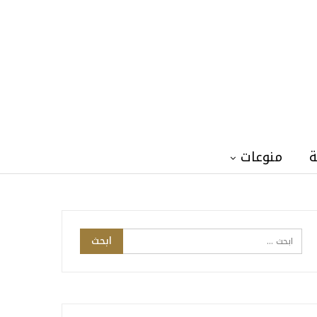
ة
منوعات