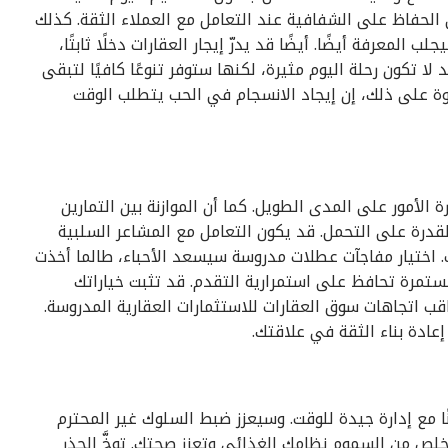
 الحفاظ على الشفافية عند التعامل مع العملاء الثقة. كذلك
 المعرفة أيضًا. أيضًا قد يدرّ إيجار العقارات دخلًا ثابتًا،
ا تكون رحلة اليوم مثيرة، لكنها ستوفر تنوعًا كافيًا لتبقى
اوة على ذلك، إن إيجاد الانسجام في الحب يتطلب الوقت
الأمور على المدى الطويل. كما أن الموازنة بين التمارين
لقدرة على التحمل. قد يكون التعامل مع المشاعر السلبية
طف. اختيار مفاجآت عطلات مدروسة سيسعد الأحباء، طالما أخذت
مستمرة تحافظ على استمرارية التقدم. قد تثبت خياراتك
قب اتجاهات سوق العقارات للاستثمارات العقارية المدروسة.
ادة بناء الثقة في علاقتك.
ًا مع إدارة جيدة للوقت. وسيعزز ضبط السلوك غير المحترم
لص من السموم نظامك الغذائي وتعزز صحتك. توخَّ الحذر