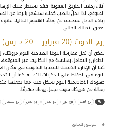
أثناء رحلات الطريق العفوية، فقد يسيطر عليك الإرها
المتوقع، لذا تحلَّ بالصبر. كذلك ستشعر بالرضا عن ال
زيادة الدخل ستخفف من وطأة الهموم المالية. علاوة 
يعمق اتصالك الحالي.
برج الحوت (20 فبراير – 20 مارس)
يمكن أن تعزز ممارسة اليوغا الصباحية اليوم مرونتك، إل
الطوارئ التعامل بسلاسة مع التكاليف غير المتوقعة
كما أن الإدارة الدقيقة للقضايا القانونية في مكان 
اليوم في الحفاظ على الذكريات الثمينة. كما أن التجد
جهودك الأكاديمية اليوم بشكل جيد، مما يجعلها مثمر
رسالة من شريكك سوف تجعل يومك مشرقًا.
برج الأسد
برج الثور
برج الجدي
برج الحمل
برج السرطان
الموضوع السابق