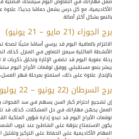
صقل مهاراتك في التفاوض اليوم سيمنحك أفضلية في
الأكاديمية، مع كل درس يشعل حماسًا جديدًا. علاوة
بالنمو بشكل أكثر أصالة.
برج الجوزاء (21 مايو – 21 يونيو)
الالتزام بالعافية اليوم قد يرسي أساسًا متينًا لصحة 
الأنشطة العائلية سيعزز التعاون في المنزل. كذلك اتخاذ
رحلة عفوية اليوم قد تضفي الإثارة وتخلق ذكريات لا 
يبشر بنمو مستقبلي. ووفق توقعات الأبراج اليوم ست
بالإنجاز. علاوة على ذلك، استمتع بمرحلة شهر العسل
برج السرطان (22 يونيو – 22 يوليو)
إن تشجيع احترام كبار السن يسهم في سد الفجوات بين
العمل يحسّن مهاراتك في حل المشكلات. كذلك قد تل
توقعات الأبراج اليوم قد تبدو إدارة شؤون الملكية القا
يكون الاستمتاع بنزهة على الشاطئ عند غروب الشمس أم
المهام الأكاديمية على الحفاظ على التركيز وتقليل ا