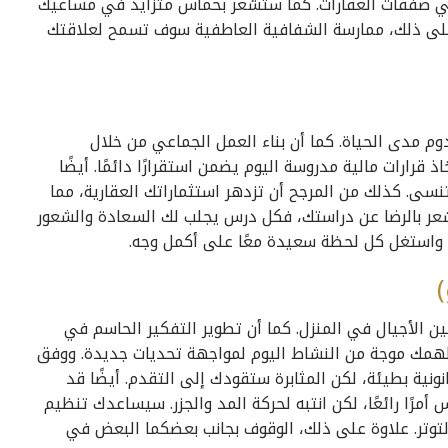
 صفقات العقارات. كما ستشعر بحماس متزايد في مساعيك
 على ذلك، ممارسة الشفافية العاطفية سوف تسمح لعلاقتك
تدوم مدى الحياة. كما أن بناء العمل الجماعي من خلال
 قرارات مالية مدروسة اليوم يضمن استقرارًا دائمًا. أيضًا
تنسى. كذلك من المرجح أن تزدهر استثماراتك العقارية، مما
شعر بالرضا عن دراستك، فكل درس يجلب لك السعادة والشعور
، واستغل كل لحظة سعيدة معًا على أكمل وجه.
 الأجيال في المنزل. كما أن تطوير التفكير الحاسم في
همك موجة من النشاط اليوم لمواجهة تحديات جديدة. ووفق
نونية بطيئة، لكن المثابرة ستقودك إلى التقدم. أيضًا قد
رًا رائعًا، لكن انتبه لحركة المد والجزر. سيساعدك تنظيم
لتوتر. علاوة على ذلك، الوقوف بجانب بعضكما البعض في