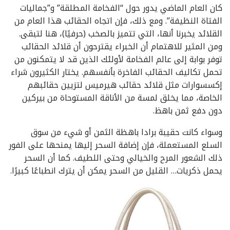
كان العام الماضي يدور حول “الفخامة المطلقة” و”جماليات
الفتاة النظيفة”. ومع ذلك، فإن اتجاه الحقائب هذا العام من
القلائد يخبرنا أنها، التي تتميز بالصخب (حرفيًا)، هنا لتبقى.
ومن المثير للاهتمام أن الخبراء يقترحون أن قلائد الحقائب
توفر بوابة إلى عالم الفخامة لأولئك الذين قد لا يتمكنون من
تحمل تكاليف الحقائب الفاخرة بأنفسهم. يختار الكثيرون شراء
إكسسوارات مثل قلائد حقائب هيرميس لتزيين حقائبهم
الخاصة، مما يخلق لمسة من الأناقة المستوحاة من بيركين
دون دفع ثمن باهظ.
وسواء كانت حقيبة برادا باهظة الثمن أو شيء من سوق
السلع المستعملة، فإن إضافة السحر إليها يمنحها على الفور
ذلك الشعور المرح والخيالي وحتى اللطيف. كما أن السحر
يحمل ذكريات… القليل من السحر يمكن أن يترك انطباعًا كبيرًا.