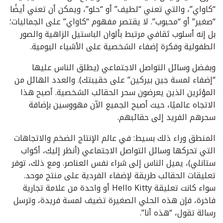
“كاواي”، والتي تعني “لطيف” أو “حلو”، ويمكن أن تعني أيضًا
“صغير” أو “محبوب”. لا يقتصر مفهوم “كاواي” على الجماليات؛
بل إنه أسلوب ثقافي مرتبط بألوان الباستيل الزاهية والصور
الطفولية وفكرة إضفاء الشخصية على الأشياء اليومية.
وبفضل وسائل التواصل الاجتماعي (يطلق الناس عليها
“إضفاء لمسة جين بيركين” على حقيبتك). والعدد الهائل من
المؤثرين الذين يعرضون سحر الحقائب الشخصية. أصبح هذا
الاتجاه عالميًا، حيث أصبح الجميع الآن مهووسين بإضافة
سحرهم الفريد إلى حقائبهم.
المنطق وراء ذلك بسيط: في عالم الإنتاج الضخم والاتجاهات
التي تحركها وسائل التواصل الاجتماعي (أنظر إليك، أكواب
ستانلي)، يميل الناس إلى شراء نفس العناصر. ومع ذلك، توفر
تعليقات الحقائب طريقة لإضفاء الفردية على منتج موحد.
سواء كانت تعليقة Hello Kitty أو واحدة من علامة تجارية
فاخرة، فإن هذه الحلي الصغيرة تضيف لمسة فريدة، وترسل
رسالة تقول، “هذه أنا”.