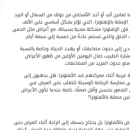
ما تعانين أنت أو أحد الأشخاص من حولك من السعال أو البرد
الإصابة بالإنفلونزا، التي تؤثر بشكل أساسي على الأنف
ص، فإن الإنفلونزا مشكلة صحية بسيطة، مع أعراض مثل الحمى
 الحلق والتي تستمر عادةً من خمسة إلى سبعة أيام.
دي إلى حدوث مضاعفات أو يهدد الحياة. وخاصة بالنسبة
شارة الطبيب خلال اليومين الأولين من ظهور الأعراض
ومنع حدوث المزيد من المضاعفات.
 غريبة أثناء معركتهم ضد الأنفلونزا، هل يذهبون إلى
 إلى ممارسة الرياضة كوسيلة للتغلب على المرض. في
لشعور بتحسن وأقل ضعفًا، خاصة عندما تكون الأعراض
ن مصابة بالأنفلونزا؟
رض بالأنفلونزا. بل يحتاج جسمك إلى الراحة أثناء المرض حتى
 الضغط على جهاز المناعة لديك وإطالة مدة المرض. كذلك