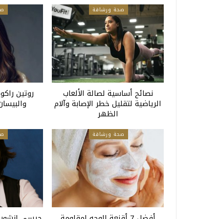
صحة ورشاقة
صح
نصائح أساسية لصالة الألعاب
روتين راكول
الرياضية لتقليل خطر الإصابة وآلام
والبيسان 
الظهر
صحة ورشاقة
صح
أفضل 7 أقنعة للوجه لمقاومة
جيسي إنشوس