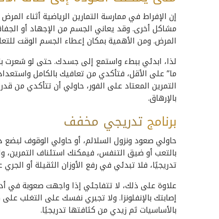
إن الإفراط في ممارسة التمارين الرياضية أثناء المر
مشاكل أخرى. وقد يعاني الجسم من الإجهاد أو الجفاف
المرض. ومن الأهمية بمكان إعطاء الجسم الوقت للتعاف
لذا، ابدئي ببطء واستمع إلى جسدك. حتى لو شعرت بالح
ما” على الأقل، فتأكدي من تعافيك بالكامل واستعدادك 
التمرين المعتاد على الفور، حاولي أن تتأكدي من قدر
بالإرهاق.
برنامج
تدريجي
مخفف
حاولي صعود ونزول السلالم، أو حاولي الوقوف لبضع 
بالتعب أو ضيق التنفس، فيمكنك استئناف التمرين، ول
تدريجيًا، فلا تبدئي في رفع الأوزان الثقيلة أو الجري
علاوة على ذلك، لا تتفاجئي إذا واجهت صعوبة في أد
إصابتك بالإنفلونزا. ولا تجبري نفسك على التغلب على ه
بالأساسيات ثم زيدي من كثافتها تدريجيًا.