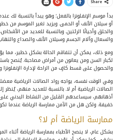
Share
بدأ موسم الإنفلونزا بالفعل؛ وهو يبدأ بالنسبة لك عند
أو سيلان الأنف أو الحمى. ويزيد تغير الموسم من خطر 
والحلق وأحيانًا الرئتين. وبالنسبة للعديد من الأشخا
والسعال وآلام الجسم وسيلان الأنف والصداع والتهاب
ومع ذلك، يمكن أن تتفاقم الحالة بشكل خطير، مما يؤ
لكبار السن ومن يعانون من أمراض مصاحبة. يُنصح باست
والحصول على قسط كافٍ من الراحة لإدارة الإنفلونزا 
وفي الوقت نفسه، يواجه رواد الصالات الرياضية معضلة
الصالات الرياضية أم لا. بالنسبة للعديد منهم، يُنظر
أذهانهم، سيساعدهم القليل من النشاط البدني على ا
خفيفة. ولكن هل من الآمن ممارسة الرياضة عندما تكوني
ممارسة الرياضة أم لا؟
بشكل عام، لا ينصح الأطباء بممارسة الرياضة أثناء الم
يشفى. كما يمكن أن تؤدي ممارسة الرياضة إلى زيادة