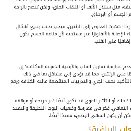
فة، مثل سيلان الأنف أو التهاب الحلق، ولكن يُنصح بالراحة
 الجسم أو الإرهاق.
 إذا انتشرت العدوى إلى الرئتين، فيجب تجنب جميع أشكال
ناء الإصابة بالأنفلونزا غير مستحبة لأن مناعة الجسم تكون
ضافيًا على القلب.
تذكرين كيف نُصح الناس أثناء جائحة كوفيد-19 بعدم ممارسة تمارين القلب والأوعية الدموية المكثفة؟ إن
ًا على الرئتين، مما قد يؤدي إلى مشاكل بما في ذلك
تأكيد تجنب الجري والتدريبات المتقطعة عالية الكثافة ورفع
انحناء أو التأثير القوي قد تكون أيضًا غير مريحة أو مرهقة.
 التعافي. فكر في ممارسة وضعيات اليوجا اللطيفة والتمدد
ن أن يكون المشي البطيء مفيدًا أيضًا.
اب الرياضية؟