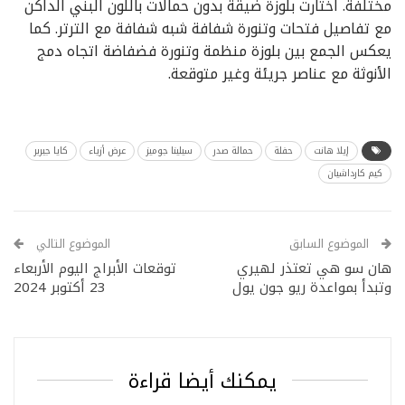
مختلفة. اختارت بلوزة ضيقة بدون حمالات باللون البني الداكن
مع تفاصيل فتحات وتنورة شفافة شبه شفافة مع الترتر. كما
يعكس الجمع بين بلوزة منظمة وتنورة فضفاضة اتجاه دمج
الأنوثة مع عناصر جريئة وغير متوقعة.
إيلا هانت
حفلة
حمالة صدر
سيلينا جوميز
عرض أزياء
كايا جيربر
كيم كارداشيان
الموضوع السابق
الموضوع التالي
هان سو هي تعتذر لهيري
توقعات الأبراج اليوم الأربعاء
وتبدأ بمواعدة ريو جون يول
23 أكتوبر 2024
يمكنك أيضا قراءة