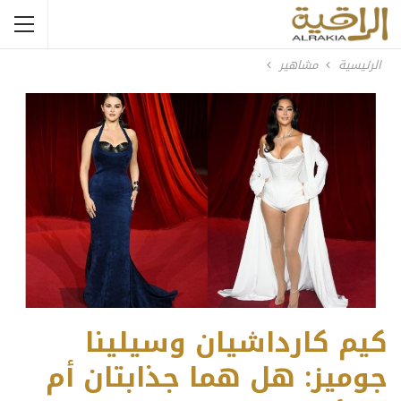
الرئيسية
مشاهير
كيم كارداشيان وسيلينا
جوميز: هل هما جذابتان أم