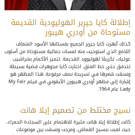
إطلالة كايا جيربر الهوليودية القديمة
مستوحاة من أودري هيبور
كذلك أبهرت كايا جيربر الجميع بفستانها الأسود الشفاف
اللامع الذي استوحيت منه لمسات جمالية مستوحاة من أسلوب
غوثيك، تكريمًا لهوليوود القديمة. تتميز الأكمام بشراشيب
تتدفق حتى خط العنق. اختارت كايا مجوهرات فضية بسيطة
ونسقت شعرها في تسريحة نصف مرفوعة. هذا المظهر هو
إشارة إلى مظهر أودري هيبورن الأيقوني في فيلم My Fair
Lady عام 1964.
نسيج
مختلط
من
تصميم
إيلا هانت
كانت إطلالة إيلا هانت مثيرة للاهتمام على السجادة الحمراء،
حيث لعبت بنسيج القماش، ومزجت ونسقت بين موضوعات