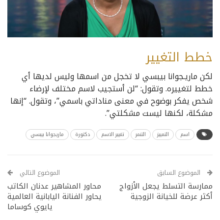
خطط التغيير
لكن ماريـجوانا بيبسي لا تخجل من اسمها وليس لديها أي
خطط لتغييره. وتقول: “لن أستجيب لاسم مختلف لإرضاء
شخص يفكر بوضوح في معنى مناداتي باسمي”، وتقول. “إنها
مشكلة، لكنها ليست مشكلتي”.
اسم
التمييز
التنمر
تغيير الاسم
دكتورة
ماريجوانا بيبسي
الموضوع السابق
الموضوع التالي
ممارسة التسلط يجعل الأزواج
محاور المشاهير عدنان الكاتب
أكثر عرضة للخيانة الزوجية
يحاور الفنانة اليابانية العالمية
يايوي كوساما