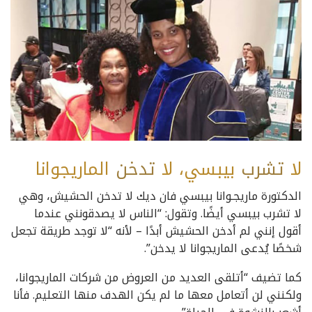
لا
تشرب
بيبسي، لا
تدخن
الماريجوانا
الدكتورة ماريجـوانا بيبسي فان ديك لا تدخن الحشيش، وهي
لا تشرب بيبسي أيضًا. وتقول: “الناس لا يصدقونني عندما
أقول إنني لم أدخن الحشيش أبدًا – لأنه “لا توجد طريقة تجعل
شخصًا يُدعى الماريجوانا لا يدخن”.
كما تضيف “أتلقى العديد من العروض من شركات الماريجوانا،
ولكنني لن أتعامل معها ما لم يكن الهدف منها التعليم. فأنا