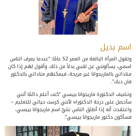
اسم بديل
وتقول المرأة البالغة من العمر 52 عامًا: “عندما يعرف الناس
اسمي، يسألونني عن لقبي بدلاً من ذلك. وأقول لهم إذا كان
مناداتي بالماريجوانا غير مريحة، فيمكنهم مناداتي بالدكتور
فان ديك”.
وتضيف الدكتورة ماريجوانا بيبسي “كنت أعلم دائمًا أنني
سأحصل على درجة الدكتوراه لأنني كرست حياتي للتعليم –
واعتقدت أنه إذا أطلق الناس عليّ اسم ماريجوانا بيبسي،
فسأكون دكتور ماريجوانا بيبسي”.