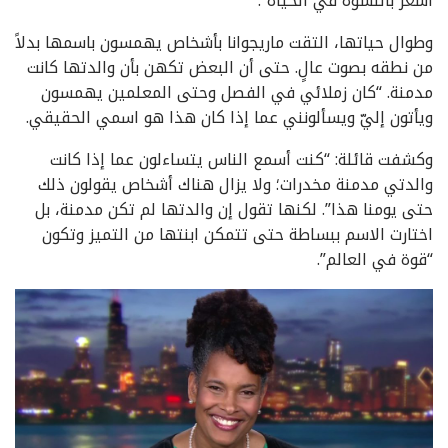
أشعر بالنشوة في الحياة”.
وطوال حياتها، التقت ماريجوانا بأشخاص يهمسون باسمها بدلاً
من نطقه بصوت عالٍ. حتى أن البعض تكهن بأن والدتها كانت
مدمنة. “كان زملائي في الفصل وحتى المعلمين يهمسون
ويأتون إليّ ويسألونني عما إذا كان هذا هو اسمي الحقيقي.
وكشفت قائلة: “كنت أسمع الناس يتساءلون عما إذا كانت
والدتي مدمنة مخدرات؛ ولا يزال هناك أشخاص يقولون ذلك
حتى يومنا هذا”. لكنها تقول إن والدتها لم تكن مدمنة، بل
اختارت الاسم ببساطة حتى تتمكن ابنتها من التميز وتكون
“قوة في العالم”.