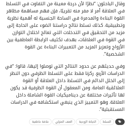
وقال الباحثون: “نظرًا لأن درجة معينة من التفاوت في التسلط
في العلاقة أمر لا مفر منه تقريبًا، فإن فهم مساهمة مظاهر
القوة البناءة والمدمرة في الساحة الجنسية له أهمية نظرية
وتطبيقية. كذلك تسلط نتائج دراستنا الضوء على الحاجة إلى
مزيد من التحقيق في التدخلات التي تعالج اختلال التوازن
في القوة في العلاقات، بهدف تكثيف الرابطة العاطفية بين
الأزواج وتعزيز المزيد من التعبيرات البناءة عن القوة
الشخصية”.
وفي حديثهم عن حدود النتائج التي توصلوا إليها، قالوا: “في
الدراسات الأربع. ركزنا فقط على التسلط الظرفي دون النظر
إلى الخلل الدائم في التسلط داخل العلاقة أو القوة
العلائقية العامة. ومن المعقول أن القوة الظرفية قد يكون
لها تأثيرات مختلفة عن ديناميكيات القوة الشاملة داخل
العلاقة. وهو التمييز الذي ينبغي استكشافه في الدراسات
المستقبلية”.
التسلط
الخيانة الزوجية
العنف المنزلي
علاقة عاطفية