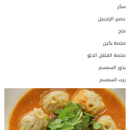
سكر
عصير الزنجبيل
ملح
صلصة بكين
صلصة الفلفل الحلو
بذور السمسم
زيت السمسم