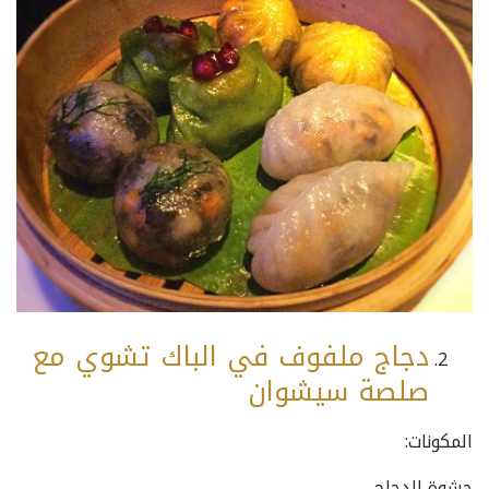
دجاج ملفوف في الباك تشوي مع
صلصة سيشوان
المكونات:
حشوة الدجاج