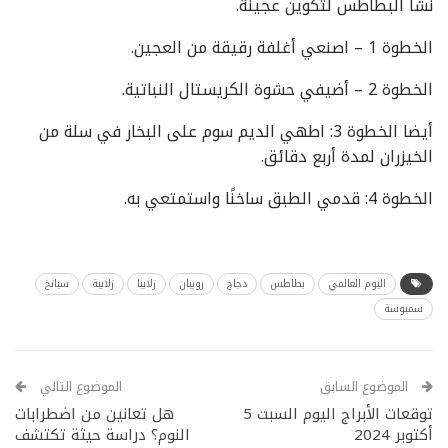
نشا البطاطس لتكوين عجينة.
الخطوة 1 – اصنعي أغلفة رقيقة من العجين.
الخطوة 2 – أضيفي حشوة الكريستال النباتية.
أيضا الخطوة 3: اطهي الديم سوم على البخار في سلة من
الخيزران لمدة أربع دقائق.
الخطوة 4: قدمي الطبق ساخنًا واستمتعي به.
اليوم العالمي
بطاطس
دجاج
روبيان
زلابيا
زلابية
سبانخ
سمبوسة
الموضوع السابق
الموضوع التالي
توقعات الأبراج اليوم السبت 5
هل تعانين من اضطرابات
أكتوبر 2024
النوم؟ دراسة حيثة تكتشف