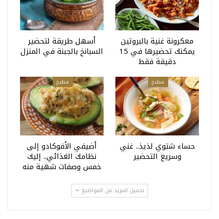
معكرونة غنية بالبروتين
أسهل طريقة لتحضير
يمكنك تحضيرها في 15
السبانخ بالجبنة في المنزل
دقيقة فقط
مطبخ
مطبخ
حساء شتوي لذيذ.. غني
أضيفي الأفوكادو إلى
وسريع التحضير
نظامك الغذائي.. إليك
خمس وصفات شهية منه
تحميل المزيد من المواضيع