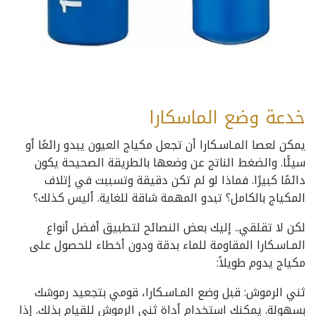
خدعة وضع الماسكارا
يمكن لعصا المـاسـكارا أن تجعل مكياج العيون يبدو رائعًا أو
سيئًا. والضغط الناتج عن وضعها بالطريقة الصحيحة يكون
دائمًا كبيرًا. فماذا لو لم تكن دقيقة وتسببت في إتلاف
المكياج بالكامل؟ تبدو المهمة شاقة للغاية. أليس كذلك؟
لكن لا تقلقي.. إليك بعض النصائح لتطبيق أفضل أنواع
المـاسـكارا المقاومة للماء بدقة ودون أخطاء للحصول على
مكياج يدوم طويلاً:
ثني الرموش: قبل وضع المـاسـكارا، قومي بتجعيد رموشك
بسهولة. يمكنك استخدام أداة ثني الرموش للقيام بذلك. إذا