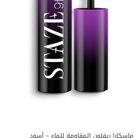
ماسكارا ريفلون المقاومة للماء – أسود