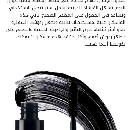
عشاق الجمال، فهي تحافظ على مظهر رموشك مثاليًا طوال
اليوم. تسهل الفرشاة المرتبة بشكل استراتيجي الاستخدام،
وتساعد في الحصول على المظهر الصحيح. تأتي هذه
الماسكارا غنية بمستخلصات نباتية وتجعل رموشك السفلية
تبدو أكثر كثافة. عززي التأثير والجاذبية الحسية واحصلي على
مظهر رموش أغمق وأكثر كثافة. هذه ماسكارا لا يمكنك
تفويتها أينما ذهبت.