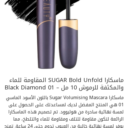
ماسكارا SUGAR Bold Unfold المقاومة للماء
والمكثفة للرموش 10 مل – Black Diamond 01
ماسكارا Sugar Volumising Mascara باللون الأسود الماسي
01 هي المنتج المفضل لديك لمساعدتك على الحصول على
لمسة نهائية ساحرة من هوليوود. تم تصميم هذه الماسكارا
الرائعة لتكون مقاومة للتلف ومقاومة للماء والتلطخ، مما
يوفر لمسة نهائية خالية من العيوب تدوم حتى 24 ساعة. تمنح