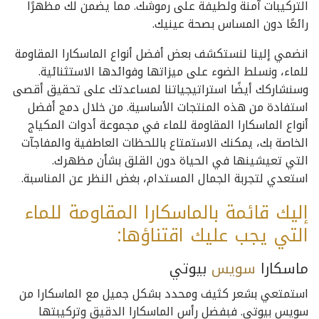
التركيبات آمنة ولطيفة على رموشك. مما يضمن لك مظهرًا
رائعًا دون المساس بصحة عينيك.
انضمي إلينا لنستكشف بعض أفضل أنواع الماسكارا المقاومة
للماء، ونسلط الضوء على ميزاتها وفوائدها الاستثنائية.
وسنشاركك أيضًا استراتيجياتنا لمساعدتك على تحقيق أقصى
استفادة من هذه المنتجات الأساسية. من خلال دمج أفضل
أنواع الماسكارا المقاومة للماء في مجموعة أدوات المكياج
الخاصة بك، يمكنك الاستمتاع باللحظات العاطفية والمفاجآت
التي تعيشينها في الحياة دون القلق بشأن مظهرك.
استعدي لتجربة الجمال المستدام، بغض النظر عن المناسبة.
إليك قائمة بالماسكارا المقاومة للماء
التي يجب عليك اقتناؤها:
ماسكارا
سويس
بيوتي
استمتعي بشعر كثيف ومحدد بشكل جميل مع الماسكارا من
سويس بيوتي. فبفضل رأس الماسكارا الدقيق وتركيبتها