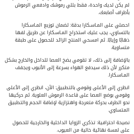
لم يكن لديك واحدة، فقط بللي رموشك وادفعي الرموش
بأطراف أصابعك.
احصلي على المـاسـكارا بدقة: لضمان توزيع المـاسـكارا
بالتساوي، يجب عليك استخراج المـاسـكارا عن طريق لفها
ذهابًا وإيابًا. ثم امسحي المنتج الزائد للحصول على طبقة
متساوية.
بالإضافة إلى ذلك، لا تقومي بضخ العصا للداخل والخارج بشكل
متكرر لأن ذلك سيدفع الهواء بسرعة إلى الأنبوب ويجفف
المـاسـكارا.
انظري إلى الأعلى وقومي بالتطبيق: الآن، انظري إلى الأعلى
وقومي بوضع العصا على قاعدة الرموش العلوية. ثم حركيها
نحو الطرف بحركة متعرجة واهتزازية لإضافة الحجم والتطبيق
المتساوي.
نصيحة احترافية: تذكري الزوايا الداخلية والخارجية للحصول
على لمسة نهائية خالية من العيوب.