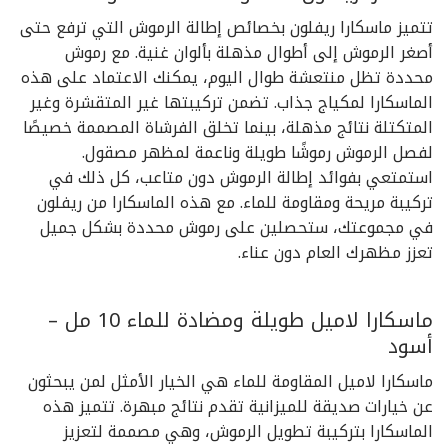
تتميز ماسكارا ريفلون بخصائص إطالة الرموش التي ترفع حتى
أصغر الرموش إلى أطوال مذهلة بألوان غنية. مع رموش
محددة تظل منتعشة طوال اليوم، يمكنك الاعتماد على هذه
الماسكارا لمكياج جذاب. تضمن تركيبتها غير المتقشرة وغير
المتكتلة نتائج مذهلة، بينما تخلق الفرشاة المصممة خصيصًا
لفصل الرموش رموشًا طويلة وناعمة لمظهر مصقول.
استمتعي بفوائد إطالة الرموش دون متاعب، كل ذلك في
تركيبة مريحة ومقاومة للماء. مع هذه الماسكارا من ريفلون
في مجموعتك، ستحصلين على رموش محددة بشكل جميل
تعزز مظهرك العام دون عناء.
ماسكارا لاميل طويلة ومضادة للماء 10 مل –
أسود
ماسكارا لاميل المقاومة للماء هي الخيار الأمثل لمن يبحثون
عن خيارات صديقة للميزانية تقدم نتائج مبهرة. تتميز هذه
الماسكارا بتركيبة تطويل الرموش، وهي مصممة لتعزيز