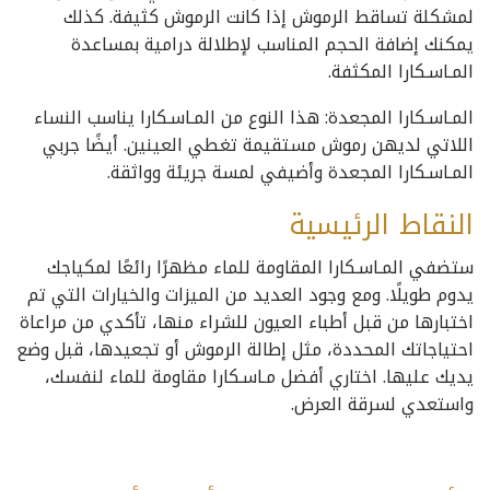
لمشكلة تساقط الرموش إذا كانت الرموش كثيفة. كذلك
يمكنك إضافة الحجم المناسب لإطلالة درامية بمساعدة
المـاسـكارا المكثفة.
المـاسـكارا المجعدة: هذا النوع من المـاسـكارا يناسب النساء
اللاتي لديهن رموش مستقيمة تغطي العينين. أيضًا جربي
المـاسـكارا المجعدة وأضيفي لمسة جريئة وواثقة.
النقاط الرئيسية
ستضفي المـاسـكارا المقاومة للماء مظهرًا رائعًا لمكياجك
يدوم طويلًا. ومع وجود العديد من الميزات والخيارات التي تم
اختبارها من قبل أطباء العيون للشراء منها، تأكدي من مراعاة
احتياجاتك المحددة، مثل إطالة الرموش أو تجعيدها، قبل وضع
يديك عليها. اختاري أفضل مـاسـكارا مقاومة للماء لنفسك،
واستعدي لسرقة العرض.