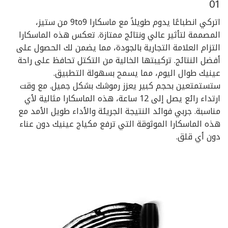
01
اتركي انطباعًا يدوم طويلاً مع ماسكارا 9to9 من ستيز،
المصممة لتأثير عالي ونتائج ممتازة. تعكس هذه الماسكارا
التزام العلامة التجارية بالجودة، مما يضمن لك الحصول على
أفضل النتائج. تركيبتها الخالية من التكتل تحافظ على راحة
عينيك طوال اليوم، مما يسمح بسهولة التطبيق.
ستستمتعين بحجم كبير يعزز رموشك بشكل جميل. مع وقت
ارتداء رائع يصل إلى 12 ساعة، هذه الماسكارا مثالية لأي
مناسبة. جربي فوائد النتيجة الجريئة والأداء طويل الأمد مع
هذه الماسكارا الموثوقة التي ترفع مكياج عينيك دون عناء
دون أي قلق.