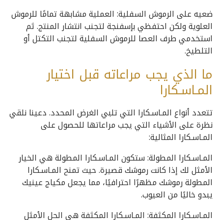
ضعيه على الرموش السفلية: العملية مشابهة تمامًا للرموش
العلوية ولكن احتفظي بإسفنجة لتجنب انتشار المنتج. ثم
استخدمي طرف العصا للرموش السفلية لتجنب التكتل أو
التلطيخ.
ما الذي يجب مراعاته قبل اختيار
المـاسـكارا
تتعدد أنواع المـاسـكارا التي تلبي الغرض المحدد. دعينا نلقي
نظرة على الأشياء التي يجب مراعاتها للحصول على
المـاسـكارا المثالية:
المـاسـكارا المطولة: ستكون المـاسـكارا المطولة هي الخيار
الأمثل لك إذا كانت رموشك قصيرة. حيث تمنح المـاسـكارا
المطولة رموشك مظهرًا احترافيًا، مما يجعل مكياج عينيك
يبدو خاليًا من العيوب.
المـاسـكارا المكثفة: المـاسـكارا المكثفة هي الحل الأمثل