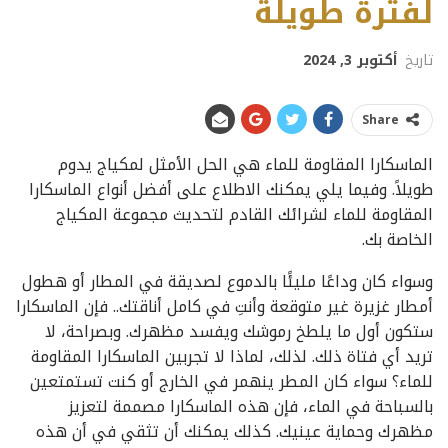
لفترة طويلة
تاريخ
أكتوبر 3, 2024
Share
الماسكارا المقاومة للماء هي الحل الأمثل لمكياج يدوم
طويلاً. وفيما يلي يمكنك الاطلاع على أفضل أنواع الماسكارا
المقاومة للماء لشرائك القادم لتحديث مجموعة المكياج
الخاصة بك.
وسواء كان وداعًا مليئًا بالدموع لصديقة في المطار أو هطول
أمطار غزيرة غير متوقعة وأنتِ في كامل أناقتك.. فإن الماسكارا
ستكون أول ما يلطخ رموشك ويفسد مظهرك. وبصراحة، لا
تريد أي فتاة ذلك. لذلك، لماذا لا تجربين الماسكارا المقاومة
للماء؟ سواء كان المطر ينهمر في الخارج أو كنت تستمتعين
بالسباحة في الماء، فإن هذه الماسكارا مصممة لتعزيز
مظهرك وحماية عينيك. كذلك يمكنك أن تثقي في أن هذه