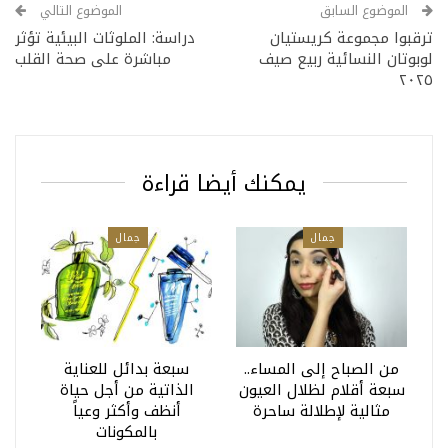
الموضوع السابق
الموضوع التالي
ترقبوا مجموعة كريستيان
دراسة: الملوثات البيئية تؤثر
لوبوتان النسائية ربيع صيف
مباشرة على صحة القلب
٢٠٢٥
يمكنك أيضا قراءة
جمال
جمال
من الصباح إلى المساء..
سبعة بدائل للعناية
سبعة أقلام لظلال العيون
الذاتية من أجل حياة
مثالية لإطلالة ساحرة
أنظف وأكثر وعياً
بالمكونات