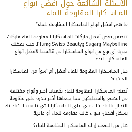
الأسئلة الشائعة حول أفضل أنواع
المـاسـكارا المقاومة للماء
ما هي أفضل أنواع المـاسـكارا المقاومة للماء؟
تتضمن بعض أفضل ماركات المـاسـكارا المقاومة للماء ماركات
Maybelline وSugar وSwiss Beauty وPlum. حيث يمكنك
تجربة أي نوع من أنواع المـاسـكارا من قائمتنا لأفضل أنواع
المـاسـكارا للبدء.
هل المـاسـكارا المقاومة للماء أفضل أم أسوأ من المـاسـكارا
العادية؟
تُصنع المـاسـكارا المقاومة للماء بكميات أكبر وأنواع مختلفة
من الشمع والسيليكون مما يجعلها أكثر قدرة على مقاومة
التحلل بالماء. فاحصلي على المـاسـكارا التي تناسب احتياجاتك
بشكل أفضل، سواء كانت مقاومة للماء أو عادية.
هل من الصعب إزالة المـاسـكارا المقاومة للماء؟