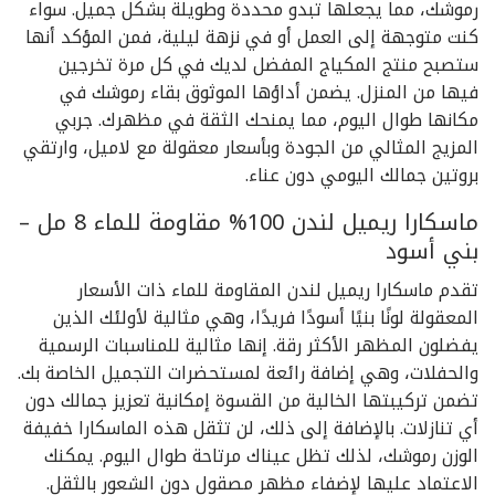
رموشك، مما يجعلها تبدو محددة وطويلة بشكل جميل. سواء
كنت متوجهة إلى العمل أو في نزهة ليلية، فمن المؤكد أنها
ستصبح منتج المكياج المفضل لديك في كل مرة تخرجين
فيها من المنزل. يضمن أداؤها الموثوق بقاء رموشك في
مكانها طوال اليوم، مما يمنحك الثقة في مظهرك. جربي
المزيج المثالي من الجودة وبأسعار معقولة مع لاميل، وارتقي
بروتين جمالك اليومي دون عناء.
ماسكارا ريميل لندن 100% مقاومة للماء 8 مل –
بني أسود
تقدم ماسكارا ريميل لندن المقاومة للماء ذات الأسعار
المعقولة لونًا بنيًا أسودًا فريدًا، وهي مثالية لأولئك الذين
يفضلون المظهر الأكثر رقة. إنها مثالية للمناسبات الرسمية
والحفلات، وهي إضافة رائعة لمستحضرات التجميل الخاصة بك.
تضمن تركيبتها الخالية من القسوة إمكانية تعزيز جمالك دون
أي تنازلات. بالإضافة إلى ذلك، لن تثقل هذه الماسكارا خفيفة
الوزن رموشك، لذلك تظل عيناك مرتاحة طوال اليوم. يمكنك
الاعتماد عليها لإضفاء مظهر مصقول دون الشعور بالثقل.