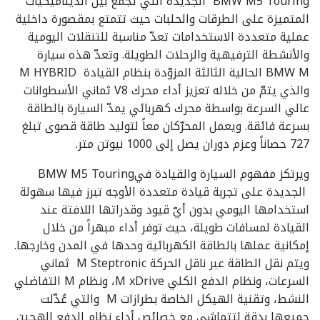
BMW M5 Touring الجديدة التي تجمع بين الديناميكيات
المتميزة على الطرقات والحلبات حيث تتمتع بمقصورة داخلية
عملية متعددة الاستخدامات تعدّ مناسبة للتنقلات اليومية
والأنشطة الترفيهية والرحلات الطويلة. وتعدّ هذه سيارة
BMW M الحالية الثالثة المزوّدة بنظام القيادة M HYBRID
والذي يتمّ من خلاله تعزيز أداء محرك V8 ثماني الأسطوانات
عالي السرعة بواسطة محرك كهربائي يمدّ السيارة بالطاقة
بسرعة فائقة. ويعمل المحرّكان معاً لتوليد طاقة قصوى تبلغ
727 حصاناً وعزم دوران يصل إلى 1000 نيوتن متر.
ويرتكز مفهوم السيارة والقيادة فيBMW M5 Touring
الجديدة على تجربة قيادة متعددة الأوجه تبرز فيها سهولة
استخدامها اليومي بدون أيّ قيود وقدراتها اللافتة عند
القيادة لمسافات طويلة، حيث توفر أداء مبهراً من خلال
إمكانية عملها بالطاقة الكهربائية وحدها في المدن وخارجها.
ويتم نقل الطاقة عبر ناقل الحركة M Steptronic ثماني
السرعات، ونظام الدفع الكلي M xDrive، ونظام M التفاضلي
النشط، وتقنية الهيكل الخاصة بطرازات M والتي عُدّلت
جميعها بدقة لتتماشى مع خصائص أداء نظام الدفع الهجين