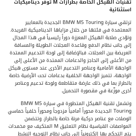
تقنيات الهيكل الخاصة بطرازات
M
توفر ديناميكيات
استثنائية
ترتقي سيارة BMW M5 Touring الجديدة بالمعايير
المعتمدة في فئتها من خلال مزاياها الديناميكية الفريدة.
وتؤدي صلابة الهيكل المعززة دوراً رئيسياً في هذا المجال
إلى جانب نظام الدفع وقاعدة العجلات الطويلة والمسافة
العريضة بين العجلات. فبالإضافة إلى لوحة التدعيم الممتدة
من الأعلى إلى الحاجز والدعامات الممتدة من الأعلى إلى
الواجهة الأمامية وعناصر التدعيم الأخرى عند مستوى هيكل
الواجهة، تتميز الواجهة الخلفية بدعامات تحت الأرضية خاصة
بالطراز بما في ذلك عارضة متقاطعة ولوحة تدعيم وعناصر
أخرى موزّعة في مقصورة التحميل.
وتشمل تقنية الهيكل المتطورة في سيارة BMW M5
Touring الجديدة محوراً أمامياً مزدوجاً ومحوراً خلفياً خماسي
الوصلات مع عناصر حركية مرنة خاصة بالطراز. وتتضمن
المواصفات القياسية نظام التعليق M المتكيف مع مخمدات
يتم التحكم بها إلكترونياً إلى جانب نظام التوجيه النشط