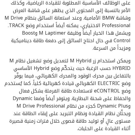
على الوظائف الأساسية المطلوبة للقيادة الرياضية، وكذلك
الأمر بالنسبة إلى المحتوى الذي يظهر على شاشة العرض
وشاشة BMW الأمامية. وعند استعانة السائق بنظام M Drive
Professional الاختياري، يمكنه أيضاً استخدام وضع TRACK.
ويشمل هذا الخيار أيضاً وظيفة M Laptimer وBoost
Control في حال احتاج السائق إلى دفعة طاقة ديناميكية
ومزيداً من السرعة.
ويمكن استخدام زر M Hybrid لتعديل وضع تشغيل نظام M
HYBRID حسب الرغبة حيث يتحكّم وضع Hybrid الأساسي
بالتفاعل بين محرك الوقود والمحرك الكهربائي، فيما يوفّر
وضع ELECTRIC الكهربائي قيادة كهربائية كلياً. كما يُستخدم
وضع eCONTROL لاستعادة طاقة الفرملة بشكل فعال
والحفاظ على شحنة البطارية. ويتوفر أيضاً وضعا Dynamic
وDynamic Plus كجزء من نظام M Drive Professional
ويحثّان نظام القيادة ونظام التبريد على إبقاء الطاقة عند
مستوى عالٍ أو توليد طاقة قصوى خلال فترات زمنية قصيرة
أثناء القيادة على الحلبات.