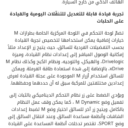
الهاتف الذكي من خارج السيارة.
تجربة قيادة قابلة للتعديل للتنقّلات اليومية والقيادة
على الحلبات
تضمّ لوحة التحكم في اللوحة المركزية الخاصة بطرازات M
خيارات إضافية يمكن استخدامها لتخصيص تجربة القيادة
بحسب التفضيلات الفردية للسائق، حيث يتيح زر الإعداد مثلاً
إمكانية الوصول المباشر إلى إعدادات نظام القيادة، وميزة
Drivelogic، والهيكل، والتوجيه، ونظام الكبح وكذلك نظام M
xDrive، بالإضافة إلى شدة استعادة طاقة الفرملة. ويمكن
للسائق استخدام أزرار M الموجودة على عجلة القيادة لعرض
إعدادين مختلفتين للمركبة سبق له أن حددهما وحفظهما.
ويؤدي الضغط على زر نظام التحكم الديناميكي بالثبات إلى
تفعيل وضع M Dynamic ، كما يمكن وقف عمل النظام
بالكامل. ويتيح زر آخر للسائق اختيار وضع M لضبط إعدادات
الشاشات وأنظمة مساعدة السائق. وعند انتقال السائق إلى
وضع SPORT، تقتصر تدخلات أنظمة المساعدة على القيادة