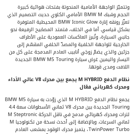
وتتميّز الواجهة الأمامية المنحوتة بفتحات هوائية كبيرة
الحجم وشبك BMW M الأمامي الكلوي حديث التصميم الذي
تعزّز رونقه إنارة BMW Iconic Glow المحيطية المتوفرة
بشكل قياسي. أما في الخلف، فتمتد المصابيح الرفيعة نحو
جانبي السيارة، وتُبرز العاكسات العمودية على الأطراف
الخارجية للواجهة الخلفية والمصدّ الخلفي المقسّم إلى
جزئين والذي يضمّ زوجَي أنابيب العادم المدمجة على كل من
اليسار واليمين عَرض سيارة BMW M5 Touring الجديدة
اللافت ومدى قوتها.
نظام الدفع
M HYBRID
يجمع بين محرك
V8
عالي الأداء
ومحرك كهربائي فعّال
يجمع نظام الدفع M HYBRID الذي زوّدت به سيارة BMW M5
Touring الجديدة بين محرك V8 ثماني الأسطوانات سعة 4.4
لترات ومحرك كهربائي مدمج في ناقل الحركة M Steptronic
ثماني السرعات. وبالإضافة إلى أحدث نسخة من تكنولوجيا M
TwinPower Turbo، يتميز محرك الوقود بمشعب العادم