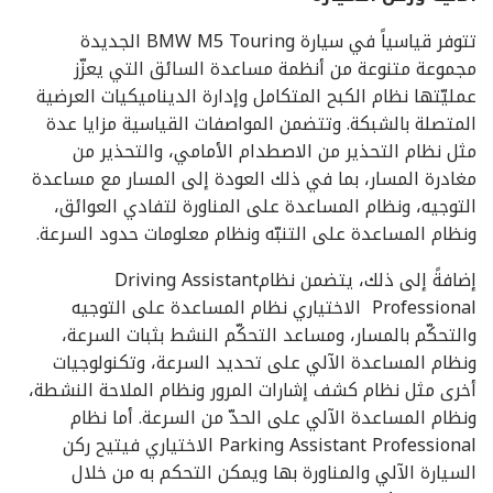
تتوفر قياسياً في سيارة BMW M5 Touring الجديدة
مجموعة متنوعة من أنظمة مساعدة السائق التي يعزّز
عمليّتها نظام الكبح المتكامل وإدارة الديناميكيات العرضية
المتصلة بالشبكة. وتتضمن المواصفات القياسية مزايا عدة
مثل نظام التحذير من الاصطدام الأمامي، والتحذير من
مغادرة المسار، بما في ذلك العودة إلى المسار مع مساعدة
التوجيه، ونظام المساعدة على المناورة لتفادي العوائق،
ونظام المساعدة على التنبّه ونظام معلومات حدود السرعة.
إضافةً إلى ذلك، يتضمن نظامDriving Assistant
Professional الاختياري نظام المساعدة على التوجيه
والتحكّم بالمسار، ومساعد التحكّم النشط بثبات السرعة،
ونظام المساعدة الآلي على تحديد السرعة، وتكنولوجيات
أخرى مثل نظام كشف إشارات المرور ونظام الملاحة النشطة،
ونظام المساعدة الآلي على الحدّ من السرعة. أما نظام
Parking Assistant Professional الاختياري فيتيح ركن
السيارة الآلي والمناورة بها ويمكن التحكم به من خلال