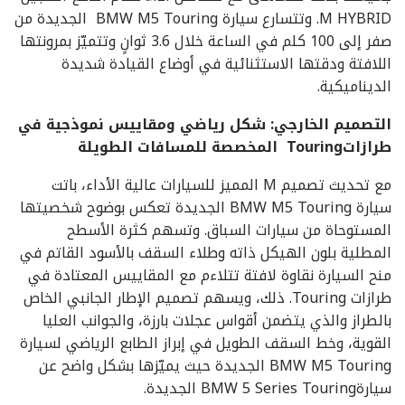
M HYBRID. وتتسارع سيارة BMW M5 Touring الجديدة من
صفر إلى 100 كلم في الساعة خلال 3.6 ثوانٍ وتتميّز بمرونتها
اللافتة ودقتها الاستثنائية في أوضاع القيادة شديدة
الديناميكية.
التصميم الخارجي: شكل رياضي ومقاييس نموذجية في
طرازات
Touring
المخصصة للمسافات الطويلة
مع تحديث تصميم M المميز للسيارات عالية الأداء، باتت
سيارة BMW M5 Touring الجديدة تعكس بوضوح شخصيتها
المستوحاة من سيارات السباق. وتسهم كثرة الأسطح
المطلية بلون الهيكل ذاته وطلاء السقف بالأسود القاتم في
منح السيارة نقاوة لافتة تتلاءم مع المقاييس المعتادة في
طرازات Touring. ذلك، ويسهم تصميم الإطار الجانبي الخاص
بالطراز والذي يتضمن أقواس عجلات بارزة، والجوانب العليا
القوية، وخط السقف الطويل في إبراز الطابع الرياضي لسيارة
BMW M5 Touring الجديدة حيث يميّزها بشكل واضح عن
سيارةBMW 5 Series Touring الجديدة.