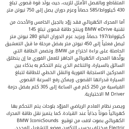
المتقاطع وبالفصل الأمثل للزيت، حيث يولّد قوة قصوى تبلغ
430 كيلوواط/585 حصاناً وعزم دوران يصل إلى 750 نيوتن متر.
أما المحرك الكهربائي فقد زوّد بالجيل الخامس والأحدث من
تقنية BMW eDrive وينتج طاقة قصوى تبلغ 145
كيلوواط/197 حصاناً. ويزيد عزم الدوران البالغ 280 نيوتن متر
ليصل فعلياً إلى 450 نيوتن متر بفضل مرحلة ما قبل التعشيق
الحاصلة على براءة اختراع من BMW. وتضمن الطاقة التي
يولّدها المحرك الكهربائي الجاهز للعمل الفوري ما إن ينطلق
السائق بالسيارة، والتناغم الذي يتم التحكم به بذكاء بين
المحركين الاستجابة الفورية والنقل الخطي للطاقة لتبلغ
السيارة قدراتها القصوى. ويمكن رفع السرعة القصوى
القياسية من 250 كلم في الساعة إلى 305 كلم بفضل حزمة
M Driver الاختيارية.
ويصدر نظام العادم الرياضي المزوّد بلوحات يتم التحكم بها
كهربائياً صوتاً جذاباً عند القيادة. كما يتميز نقل طاقة المحرك
الكهربائي بصوت لافت من توقيع BMW IconicSounds
Electric ويختلف بحسب التكوين ووضع التشغيل المحدد.