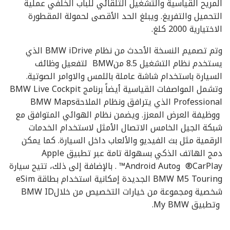
المريح القياسية والتشغيل التلقائي للباب الخلفي عملية
التحميل والتفريغ. ويبلغ الحد الأقصى لحمولة المقطورة
الاختيارية 2000 كلغ.
وتم تصميم النسخة الأحدث من نظام BMW iDrive الذي
يستخدم نظام التشغيل 8.5 منBMW لتفعيل وظائف
السيارة باستخدام شاشة عاملة باللمس والاوامر الصوتية.
وتشمل المواصفات القياسية أيضاً برنامج BMW Live Cockpit
Professional الذي يترافق ونظام الملاحةBMW Maps
ووظيفة العرض المعزز. ويضمن نظام الهوائي المتوافق مع
شبكة الجيل الخامس الاتصال الأمثل لاستخدام الخدمات
الرقمية مثل بث الفيديو والألعاب داخل السيارة. كما يمكن
دمج الهاتف الذكي بسهولة تامة عبر تطبيق Apple
CarPlay® وAndroid Auto™ . بالإضافة إلى ذلك، تتيح سيارة
BMW M5 Touring الجديدة إمكانية استخدام بطاقة eSim
شخصية ومجموعة من خيارات التخصيص من خلالBMW ID
وتطبيق My BMW.