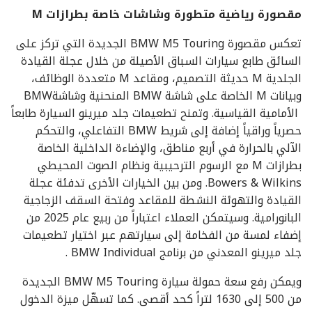
مقصورة رياضية متطورة وشاشات خاصة بطرازات
M
تعكس مقصورة BMW M5 Touring الجديدة التي تركز على
السائق طابع سيارات السباق الأصيلة من خلال عجلة القيادة
الجلدية M حديثة التصميم، ومقاعد M متعددة الوظائف،
وبيانات M الخاصة على شاشة BMW المنحنية وشاشةBMW
الأمامية القياسية. وتمنح تطعيمات جلد ميرينو السيارة طابعاً
حصرياً وراقياً إضافة إلى شريط BMW التفاعلي، والتحكم
الآلي بالحرارة في أربع مناطق، والإضاءة الداخلية الخاصة
بطرازات M مع الرسوم الترحيبية ونظام الصوت المحيطي
Bowers & Wilkins. ومن بين الخيارات الأخرى تدفئة عجلة
القيادة والتهوئة النشطة للمقاعد وفتحة السقف الزجاجية
البانورامية. وسيتمكن العملاء اعتباراً من ربيع عام 2025 من
إضفاء لمسة من الفخامة إلى سيارتهم عبر اختيار تطعيمات
جلد ميرينو المعدني من برنامج BMW Individual .
ويمكن رفع سعة حمولة سيارة BMW M5 Touring الجديدة
من 500 إلى 1630 لتراً كحد أقصى. كما تسهّل ميزة الدخول