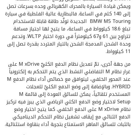
ويمكن قيادة السيارة بالمحرك الكهربائي وحده بسرعات تصل
إلى 140 كلم في الساعة. فالبطارية عالية الفلطية في سيارة
BMW M5 Touring الجديدة تولّد طاقة قابلة للاستخدام
تبلغ 18.6 كيلوواط في الساعة، ما يتيح لها اجتياز مسافة
تتراوح بين 61 و67 كيلومتراً في دورة اختبار WLTP. وتدعم
وحدة الشحن المدمجة الشحن بالتيار المتردد بقدرة تصل إلى
11 كيلوواط.
من جهة أخرى، تمّ تعديل نظام الدفع الكليّ M xDrive على
غرار نظام M التفاضلي النشط الذي يتم التحكم به إلكترونياً
عند المحور الخلفي، ليتوافق مع خصائص أداء نظام الدفع M
HYBRID. وبالإضافة إلى وضع الدفع الكليّ للعجلات
المستخدم تلقائياً، يمكن للسائق العودة إلى قائمة M
Setup لاختيار وضع الدفع الكلي الرياضي الذي يبرز فيه تركيز
نظام M xDrive على الدفع الخلفي. كما يتيح اختيار وضع
الدفع الثنائي مع إيقاف تشغيل نظام التحكم الديناميكي
بالثبات للسائق الماهر الاستمتاع بتجربة أداء بنقاوة استثنائية.