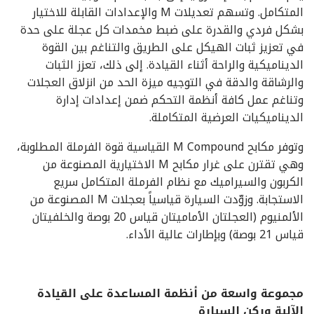
المتكامل. وتسهم تعديلات M والإعدادات القابلة للاختيار
بشكل فردي والقدرة على ضبط مخمدات كل عجلة على حدة
في تعزيز ثبات الهيكل على الطريق والتناغم بين القوة
الديناميكية والراحة أثناء القيادة. إلى ذلك، تعزز الثبات
والرشاقة والدقة في التوجيه ميزة الحد من انزلاق العجلات
وتناغم عمل كافة أنظمة التحكم ضمن إعدادات إدارة
الديناميكيات العرضية المتكاملة.
وتوفر مكابح M Compound القياسية قوة الفرملة المطلوبة،
وهي تقترن على غرار مكابح M الاختيارية المصنوعة من
الكربون والسيراميك مع نظام الفرملة المتكامل سريع
الاستجابة. وزوّدت السيارة قياسياً بعجلات M المصنوعة من
الألمنيوم (العجلتان الأماميتان قياس 20 بوصة والخلفيتان
قياس 21 بوصة) وبإطارات عالية الأداء.
مجموعة واسعة من أنظمة المساعدة على القيادة
الآلية وركن السيارة