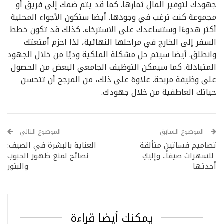
جهودك لتوفير المال ثمارها. كما قد يتم ضمك إلى فريق أو
مجموعة كنت ترغب في وجودها. أيضا ستكون الأجواء المحلية
أكثر هدوءًا وستساعدك على الاسترخاء. كذلك قد تكون خطط
السفر إلى الخارج في مراحلها النهائية، لذا احزم أمتعتك
وانطلق. أيضا سيتم حل مشكلة الملكية وديًا من خلال الجهود
المتبادلة. كما سيمكن التوظيف الجامعي البعض من الحصول
على وظيفة مربحة. علاوة على ذلك، من المرجح أن تتحسن
حياتك العاطفية من خلال جهودك.
الموضوع السابق
الموضوع التالي
تصاميم فساتين متألقة
العناية بالبشرة في الصيف:
للسهرات صيفاً.. وإليكِ
نصائح لمنع ظهور الحبوب
أحدثها
والبثور
يمكنك أيضا قراءة