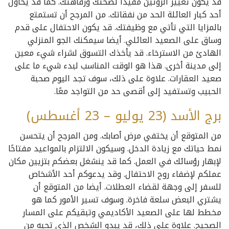
قد يكون تغيير الروتين مفيدًا لصحتك ورفاهتك. كما قد يحاول
أحد كبار العائلة الحد من نفقاتك. من المرجح أن تستمتع
بالمزايا التي تأتي مع وظيفتك. قد يكون الاحتفال على قدم
وساق على الصعيد العائلي. أيضا سيمكنك الجو المنزلي
الهادئ من الاسترخاء. قد يأخذك التسوق لشراء شيء معين
إلى مدينة أخرى. هذا هو الوقت المناسب لبدء شيء ما على
صعيد العقارات. علاوة على ذلك، سوف تجد اليوم صحبة
الحبيب وتستفيد إلى أقصى حد من التواجد معًا.
برج الأسد (23 يوليو – 23 أغسطس)
من المتوقع أن يختفي مرض أصابك. ومن المرجح أن يتحسن
نمط حياتك مع زيادة الدخل. وسيكون الالتزام بالمواعيد مفتاحًا
لإبهار رؤسائك في العمل. كما قد ينشغل بعضكم بتزيين مكان
عملكم لإضفاء روح الاحتفال. وقد يدعوكم أحد الأشخاص
للسفر إلى وجهة لقضاء العطلات. أيضا من المتوقع أن
يشتري البعض سلعة فاخرة. وسوف تسير الأمور كما هو
مخطط لها على الصعيد الأكاديمي وتبقيكم على المسار
الصحيح. علاوة على ذلك، قد يبدو الشخص الذي تحبه من