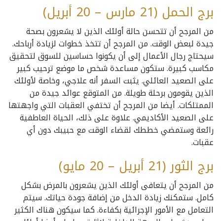
برج الحمل (21 مارس – 20 أبريل)
من المرجح أن تتحسن حالة أولئك الذين لا يشعرون بصحة
جيدة لبعض الوقت. من المرجح أن تتخذ خطوات لزيادة أرباحك.
سيحتاج رجال الأعمال إلى أن يكونوا حساسين للسوق لتحقيق
مكاسب كبيرة. ستكون مساعدة شخص ما موضع ترحيب كبير
على الصعيد العائلي. يثبت السفر أنه علاجي، وخاصة لأولئك
الذين يقومون برحلة طويلة. من المتوقع عوائد جيدة من
الممتلكات. أيضا من المرجح أن تختفي العقبات التي واجهتها
على الصعيد الأكاديمي. علاوة على ذلك، الحياة العاطفية
رائعة وستمضي خططك لقضاء الوقت مع حبيبك دون أي
عقبات.
برج الثور (21 أبريل – 20 مايو)
من المرجح أن يتعافى أولئك الذين يشعرون بالمرض بشكل
كامل. ستمكنك زيادة الدخل من إضافة جودة حياتك. سيتم
التعامل مع الأمور الإجرائية بكفاءة. كما سيكون هناك الكثير