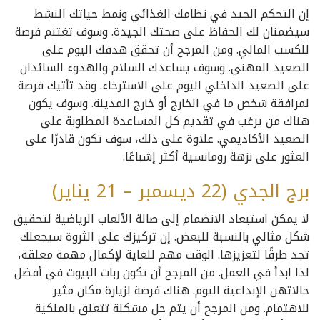
إن التحكم الجيد في نظامك الغذائي ونمط حياتك النشط
سيضمنان لك الحفاظ على صحتك الجيدة. وسوف تغتنم فرصة
للكسب المالي. ومن المرجح أن تحقق هدفك اليوم على
الصعيد المهني. وسوف يساعدك السلام والهدوء السائدان
على الصعيد الداخلي اليوم على الاسترخاء. وقد تأتيك فرصة
لمرافقة شخص ما في الخارج أو خارج المدينة. وسوف يكون
هناك من يرغب في تقديم كل المساعدة المطلوبة على
الصعيد الأكاديمي. علاوة على ذلك، سوف تكون قادرًا على
العثور على نزهة رومانسية أكثر إشباعًا.
برج الجدي (22 ديسمبر – 21 يناير)
لا يمكن استبعاد الانضمام إلى صالة الألعاب الرياضية لتحقيق
شكل مثالي بالنسبة للبعض. إن تركيزك على الثروة سيجعلك
تجد طرقًا لتعزيزها. الوقت مهم للغاية لإكمال مهمة معلقة،
لذا ابدأ في العمل. من المرجح أن تكون ربات البيوت في أفضل
حالاتهن الإبداعية اليوم. هناك فرصة لزيارة مكان مثير
للاهتمام. ومن المرجح أن يتم حل مشكلة تتعلق بالملكية