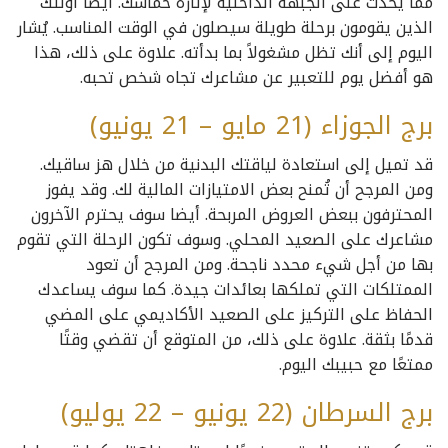
مما يحدث على الجبهة الداخلية لإثارة حماسك. أيضا أولئك
الذين يقومون برحلة طويلة سيصلون في الوقت المناسب. يُشار
اليوم إلى أنك تظل مشغولاً بما بدأته. علاوة على ذلك، هذا
هو أفضل يوم للتعبير عن مشاعرك تجاه شخص تحبه.
برج الجوزاء (21 مايو – 21 يونيو)
قد تميل إلى استعادة لياقتك البدنية من خلال هز ساقيك.
ومن المرجح أن تُمنح بعض الامتيازات المالية لك. وقد يفوز
المحترفون ببعض العروض المربحة. أيضا سوف يحترم الآخرون
مشاعرك على الصعيد المحلي. وسوف تكون الرحلة التي تقوم
بها من أجل شيء محدد ناجحة. ومن المرجح أن تعود
الممتلكات التي تملكها بعائدات جيدة. كما سوف يساعدك
الحفاظ على التركيز على الصعيد الأكاديمي على المضي
قدمًا بثقة. علاوة على ذلك، من المتوقع أن تقضي وقتًا
ممتعًا مع حبيبك اليوم.
برج السرطان (22 يونيو – 22 يوليو)