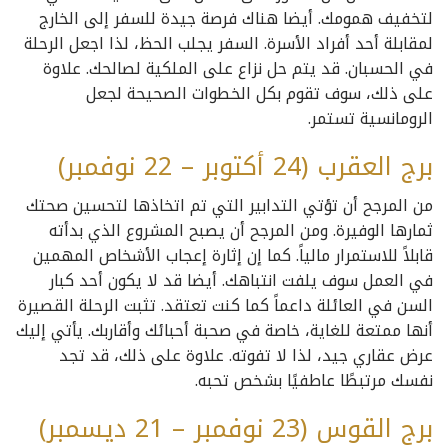
لتخفيف همومك. أيضا هناك فرصة جيدة للسفر إلى الخارج
لمقابلة أحد أفراد الأسرة. السفر يجلب الحظ، لذا اجعل الرحلة
في الحسبان. قد يتم حل نزاع على الملكية لصالحك. علاوة
على ذلك، سوف تقوم بكل الخطوات الصحيحة لجعل
الرومانسية تستمر.
برج العقرب (24 أكتوبر – 22 نوفمبر)
من المرجح أن تؤتي التدابير التي تم اتخاذها لتحسين صحتك
ثمارها الوفيرة. ومن المرجح أن يصبح المشروع الذي بدأته
قابلاً للاستمرار مالياً. كما إن إثارة إعجاب الأشخاص المهمين
في العمل سوف يلفت انتباهك. أيضا قد لا يكون أحد كبار
السن في العائلة داعماً كما كنت تعتقد. تثبت الرحلة القصيرة
أنها ممتعة للغاية، خاصة في صحبة أحبائك وأقاربك. يأتي إليك
عرض عقاري جيد، لذا لا تفوته. علاوة على ذلك، قد تجد
نفسك مرتبطًا عاطفيًا بشخص تحبه.
برج القوس (23 نوفمبر – 21 ديسمبر)