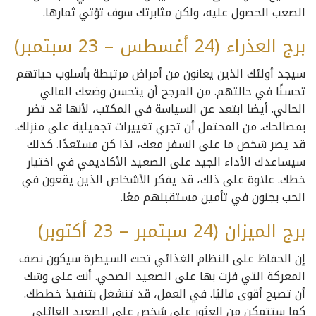
الصعب الحصول عليه، ولكن مثابرتك سوف تؤتي ثمارها.
برج العذراء (24 أغسطس – 23 سبتمبر)
سيجد أولئك الذين يعانون من أمراض مرتبطة بأسلوب حياتهم
تحسنًا في حالتهم. من المرجح أن يتحسن وضعك المالي
الحالي. أيضا ابتعد عن السياسة في المكتب، لأنها قد تضر
بمصالحك. من المحتمل أن تجري تغييرات تجميلية على منزلك.
قد يصر شخص ما على السفر معك، لذا كن مستعدًا. كذلك
سيساعدك الأداء الجيد على الصعيد الأكاديمي في اختيار
خطك. علاوة على ذلك، قد يفكر الأشخاص الذين يقعون في
الحب بجنون في تأمين مستقبلهم معًا.
برج الميزان (24 سبتمبر – 23 أكتوبر)
إن الحفاظ على النظام الغذائي تحت السيطرة سيكون نصف
المعركة التي فزت بها على الصعيد الصحي. أنت على وشك
أن تصبح أقوى ماليًا. في العمل، قد تنشغل بتنفيذ خططك.
كما ستتمكن من العثور على شخص على الصعيد العائلي