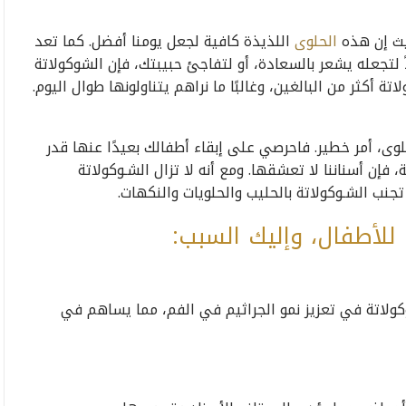
يث إن هذه
الحلوى
اللذيذة كافية لجعل يومنا أفضل. كما تعد
لتجعله يشعر بالسعادة، أو لتفاجئ حبيبتك، فإن الشوكولاتة
 أكثر من البالغين، وغالبًا ما نراهم يتناولونها طوال اليوم.
وى، أمر خطير. فاحرصي على إبقاء أطفالك بعيدًا عنها قدر
 فإن أسناننا لا تعشقها. ومع أنه لا تزال الشـوكولاتة
نب الشـوكولاتة بالحليب والحلويات والنكهات.
 للأطفال، وإليك السبب:
ولاتة في تعزيز نمو الجراثيم في الفم، مما يساهم في