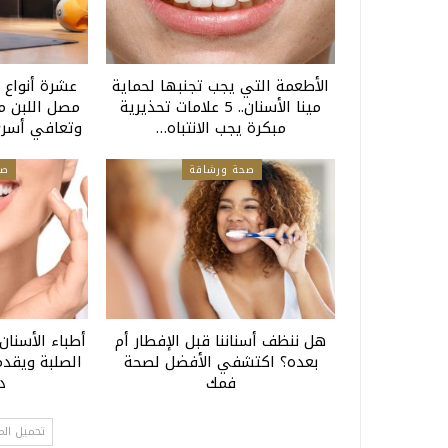
الأطعمة التي يجب تجنبها لحماية
عشرة أنواع 
مينا الأسنان.. 5 علامات تحذيرية
مصل اللبن م
مبكرة يجب الانتباه…
وتعافي أسرع 
صحة ورشاقة
صح
هل ننظف أسناننا قبل الإفطار أم
أطباء الأسنان
بعده؟ اكتشفي الأفضل لصحة
الصلبة ويقدم
فمك
د
تحميل الم