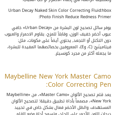
Urban Decay Naked Skin Color Correcting Fluid:hbox
Photo Finish Reduce Redness Primer:
يوفر سائل تصحيح لون البشرة من «Urban Decay» خافي
عيوب أخضر خفيف الوزن، وقابلاً للمزج، يقاوم الاحمرار والعيوب
دون التكتل أو التجعد, يحتوي أيضاً على مكونات، مثل:
فيتامينَيْ: (C، وE)، المعروفين بخصائصهما المفيدة للبشرة،
ما يجعله أكثر من مجرد كونسيلر.
Maybelline New York Master Camo
Color Correcting Pen:
يعد قلم تصحيح الألوان «Master Camo»، من «Maybelline
New York»، مصمماً بأداة تطبيق دقيقة؛ لتصحيح الألوان
المستهدف. والظل الأخضر فعال بشكل خاص في تحييد
درجات اللون الأحمر على الجلد، وتسمح أداة وضع القلم