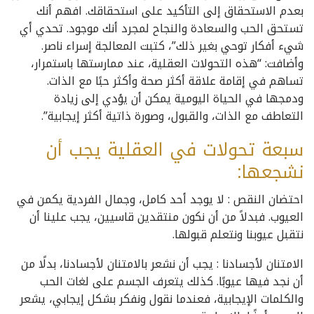
بعدم الاستحقاق إلى التأكيد على استحقاقك. افهم أنك
تستحق الحب والسعادة والنجاح لمجرد أنك موجود. تحدي أي
شيء أفكار توحي بغير ذلك”، كتبت المعالجة إسراء ناصر.
وأضافت: “هذه التحولات العقلية، عند ممارستها باستمرار،
تساهم في إقامة علاقة أكثر صحة وأكثر حبًا مع الذات.
ودمجها في الحياة اليومية يمكن أن يؤدي إلى زيادة
التعاطف مع الذات، والقبول، وصورة ذاتية أكثر إيجابية”.
سبعة تحولات في العقلية يجب أن
نشجعها:
احتضان النقص : لا يوجد أحد كامل، وجمال الفردية يكمن في
العيوب. فبدلاً من أن نكون منتقدين قاسيين، يجب علينا أن
نتقبل عيوبنا ونتعلم قبولها.
الامتنان لأجسادنا : يجب أن نشعر بالامتنان لأجسادنا، بدلًا من
أن نجد فيها عيوبًا. كذلك يتعرف الجسم على لغات الحب
والكلمات الإيجابية، فعندما نقول ونفكر بشكل إيجابي، يشعر