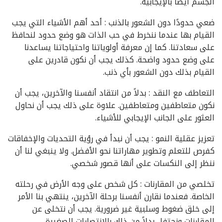
الجسم أيضًا بالإيجابية.
ضعي حدودًا دون الشعور بالذنب : أحد أهم الأشياء التي يجب
القيام بها عندما ننخرط في حب الذات هو وضع حدود لنحافظ
على سعادتنا. كما إن معرفة أولوياتنا واحتياجاتنا يساعدنا
على وضع حدود واضحة. كذلك يجب أن نكون قادرين على
القيام بذلك دون الشعور بأي ذنب.
التعاطف مع النقد : بدلاً من انتقاد أنفسنا والآخرين، يجب أن
نكون متعاطفين ومتعاطفين. علاوة على ذلك يجب أن نحاول
العثور على الجانب الإيجابي للأشياء.
تعزيز عقلية النمو : يجب أن نبدأ في رؤية التحديات والإخفاقات
كفرص للتعلم وتطوير مهاراتنا نحو الأفضل. ولا ينبغي لنا أن
ننظر إلى النكسات على أنها قصور شخصي.
تخلصي من المقارنات : كل شخص على وجه الأرض في رحلته
الخاصة. فعندما نقارن أنفسنا برحلة الآخرين، ينتهي بنا الأمر
إلى خلق ضغوط وسلبية غير ضرورية. يجب أن نتخلى عن
المقارنات ونحتفل بدلاً من ذلك بالانتصارات الصغيرة.