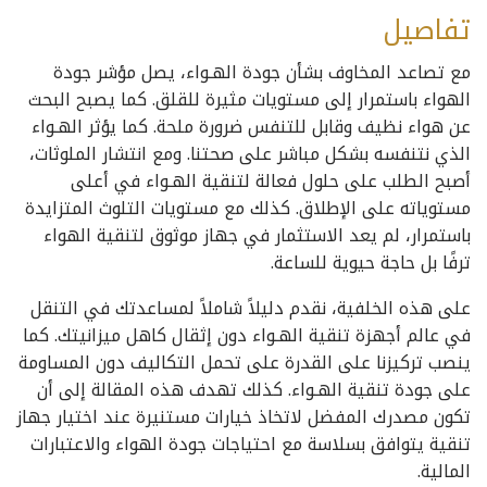
تفاصيل
مع تصاعد المخاوف بشأن جودة الهـواء، يصل مؤشر جودة
الهواء باستمرار إلى مستويات مثيرة للقلق. كما يصبح البحث
عن هواء نظيف وقابل للتنفس ضرورة ملحة. كما يؤثر الهـواء
الذي نتنفسه بشكل مباشر على صحتنا. ومع انتشار الملوثات،
أصبح الطلب على حلول فعالة لتنقية الهـواء في أعلى
مستوياته على الإطلاق. كذلك مع مستويات التلوث المتزايدة
باستمرار، لم يعد الاستثمار في جهاز موثوق لتنقية الهواء
ترفًا بل حاجة حيوية للساعة.
على هذه الخلفية، نقدم دليلاً شاملاً لمساعدتك في التنقل
في عالم أجهزة تنقية الهـواء دون إثقال كاهل ميزانيتك. كما
ينصب تركيزنا على القدرة على تحمل التكاليف دون المساومة
على جودة تنقية الهـواء. كذلك تهدف هذه المقالة إلى أن
تكون مصدرك المفضل لاتخاذ خيارات مستنيرة عند اختيار جهاز
تنقية يتوافق بسلاسة مع احتياجات جودة الهواء والاعتبارات
المالية.