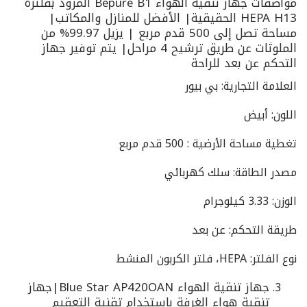
مواصفات جهاز تنقية الهواء Bepure B1 المزود بفلترة
HEPA H13 الحقيقية| الأفضل للمنازل والمكاتب|
مساحة تصل إلى 500 قدم مربع | يزيل 99.97% من
الملوثات عن طريق ترشيح 4 مراحل| يتم توفير جهاز
التحكم عن بعد للراحة
العلامة التجارية: بي بيور
اللون: أبيض
تغطية مساحة الأرضية : 500 قدم مربع
مصدر الطاقة: سلك كهربائي
الوزن: 3.33 كيلوجرام
طريقة التحكم: عن بعد
نوع الفلتر: HEPA، فلتر الكربون المنشط
جهاز تنقية الهواء Blue Star AP420OAN|جهاز
تنقية هواء الغرفة باستخدام تقنية التعقيم