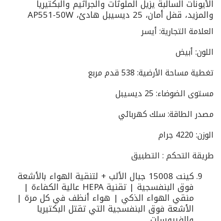
الأيونات السالبة يزيل الملوثات والجراثيم والبكتيريا
والمزيد، قفل أمان، 25 ديسيبل هادئ، AP551-50W
العلامة التجارية: أيسر
اللون: أبيض
تغطية مساحة الأرضية: 538 قدم مربع
مستوى الضوضاء: 25 ديسيبل
مصدر الطاقة: سلك كهربائي
الوزن: 4220 جرام
طريقة التحكم : التطبيق
كينت 15008 جبال الألب + لتنقية الهواء بالأشعة
فوق البنفسجية | تقنية HEPA عالية الكفاءة |
منقي الهواء الذكي | هواء أنظف في كل مرة |
الأشعة فوق البنفسجية التي تقتل البكتيريا
والفيروسات