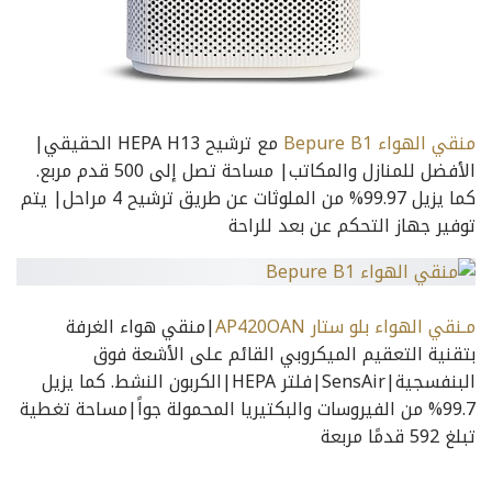
منقي الهواء Bepure B1
مع ترشيح HEPA H13 الحقيقي|
الأفضل للمنازل والمكاتب| مساحة تصل إلى 500 قدم مربع.
كما يزيل 99.97% من الملوثات عن طريق ترشيح 4 مراحل| يتم
توفير جهاز التحكم عن بعد للراحة
مـنقي الهواء بلو ستار AP420OAN
|منقي هواء الغرفة
بتقنية التعقيم الميكروبي القائم على الأشعة فوق
البنفسجية|SensAir|فلتر HEPA|الكربون النشط. كما يزيل
99.7% من الفيروسات والبكتيريا المحمولة جواً|مساحة تغطية
تبلغ 592 قدمًا مربعة