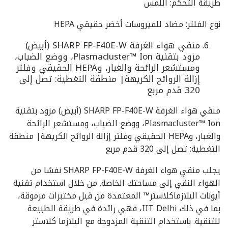
طريقة التحكم: اللمس
نوع الفلتر: مضاد للفيروسات أخضر حقيقي HEPA
منقي هواء الغرفة SHARP FP-F40E-W (أبيض)
مزود بتقنية Plasmacluster™ Ion، ووضع الضباب،
ومستشعر الرائحة والغبار، وHEPA الحقيقي وفلتر
إزالة الروائح الكريهة| منطقة التغطية: تصل إلى
320 قدم مربع
منقي هواء الغرفة SHARP FP-F40E-W (أبيض) مزود بتقنية
Plasmacluster™ Ion، ووضع الضباب، ومستشعر الرائحة
والغبار، وHEPA الحقيقي وفلتر إزالة الروائح الكريهة| منطقة
التغطية: تصل إلى 320 قدم مربع
يجلب منقي هواء الغرفة SHARP FP-F40E-W نفسًا من
الهواء النقي إلى مساحتك الخاصة. من خلال استخدام تقنية
أيونات البلازماكلاستر™ المعتمدة من قبل مختبرات مرموقة،
بما في ذلك IIT Delhi، فهي رائدة في طريقة الطبيعة
للتنقية. باستخدام التنقية المزدوجة مع البلازما كلاستر