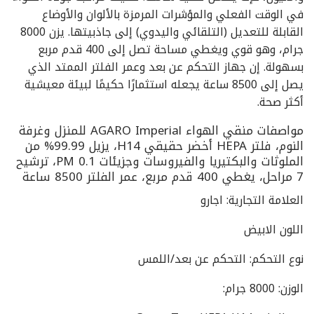
في الوقت الفعلي والمؤشرات المرمزة بالألوان والأوضاع
القابلة للتعديل (التلقائي واليدوي) إلى جاذبيتها. يزن 8000
جرام، وهو قوي ويغطي مساحة تصل إلى 400 قدم مربع
بسهولة. إن جهاز التحكم عن بعد وعمر الفلتر الممتد الذي
يصل إلى 8500 ساعة يجعله استثمارًا حكيمًا لبيئة معيشية
أكثر صحة.
مواصفات منقي الهواء AGARO Imperial للمنزل وغرفة
النوم، فلتر HEPA أخضر حقيقي H14، يزيل 99.99% من
الملوثات والبكتيريا والفيروسات وجزيئات PM 0.1، ترشيح
7 مراحل، يغطي 400 قدم مربع، عمر الفلتر 8500 ساعة
العلامة التجارية: اجارو
اللون الابيض
نوع التحكم: التحكم عن بعد/اللمس
الوزن: 8000 جرام: