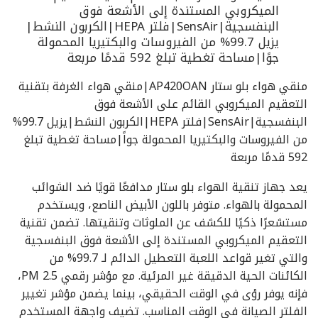
الميكروبي المستندة إلى الأشعة فوق
البنفسجية|SensAir|فلتر HEPA|الكربون النشط|
يزيل 99.7% من الفيروسات والبكتيريا المحمولة
جوًا|مساحة تغطية تبلغ 592 قدمًا مربعة
منقي هواء بلو ستار AP420OAN|منقي هواء الغرفة بتقنية
التعقيم الميكروبي القائم على الأشعة فوق
البنفسجية|SensAir|فلتر HEPA|الكربون النشط|يزيل 99.7%
من الفيروسات والبكتيريا المحمولة جواً|مساحة تغطية تبلغ
592 قدمًا مربعة
يعد جهاز تنقية الهواء بلو ستار مدافعًا قويًا ضد الشوائب
المحمولة بالهواء. متوفر باللون الأبيض الناصع، ويستخدم
مستشعرًا ذكيًا للكشف عن الملوثات وتنقيتها. تضمن تقنية
التعقيم الميكروبي المستندة إلى الأشعة فوق البنفسجية
والتي تغير قواعد اللعبة التعطيل الدائم لـ 99.7% من
الكائنات الحية الدقيقة غير المرئية. مع مؤشر رقمي PM 2.5،
فإنه يوفر رؤى في الوقت الحقيقي، بينما يضمن مؤشر تغيير
الفلتر الصيانة في الوقت المناسب. تضيف واجهة المستخدم