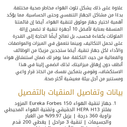
علاوة على ذلك يشكل تلوث الهواء مخاطر صحية مختلفة.
بدءًا من مشاكل الجهاز التنفسي وحتى الحساسية. مما يؤكد
أهمية اختيار جهاز موثوق لتنقية الهواء. أيضا إن قائمتنا
المنسقة بعناية لأفضل 10 أجهزة تنقية لا تضمن إزالة
الملوثات بكفاءة فحسب، بل تعالج أيضًا الحاجة إلى القدرة
على تحمل التكاليف. وبينما نتعمق في الميزات والمواصفات
والأداء لكل جهاز تنقية. أيضا ستجدين مزيجًا من الوظائف
والفعالية من حيث التكلفة. مما يوفر لك ضمان استنشاق هواء
أنظف دون إرهاق ميزانيتك. لذلك انضمي إلينا في هذا
الاستكشاف، وقومي بتمكين نفسك من اتخاذ قرار واعي
ومستنير من أجل بيئة معيشية أكثر صحة.
بيانات وتفاصيل المنقيات بالتفصيل
جهاز تنقية الهواء Eureka Forbes 150 المزود
بفلتر HEPA H13 الحقيقي وتقنية الهواء المحيطي
بزاوية 360 درجة | يزيل 99.97% من الغبار
والجسيمات | تنقية 3 مراحل | يغطي 200 قدم