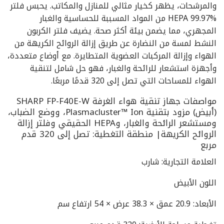
والمرشحات، يظهر كخيار مثالي للمنازل والمكاتب. يحبس فلتر
HEPA 99.97% من المواد المسببة للحساسية والغبار
المجهري، مما يضمن بيئة أكثر صحة. يضيف فلتر الكربون
النشط لمسة من النضارة عن طريق إزالة الروائح الكريهة من
الهواء وإزالة المركبات العضوية المتطايرة. مع أوضاع متعددة،
وأجهزة استشعار للرائحة والغبار، فهو حل شامل لتنقية
الهواء للمساحات التي تصل إلى 320 قدمًا مربعًا.
مواصفات جهاز تنقية هواء الغرفة SHARP FP-F40E-W
(أبيض) مزود بتقنية Plasmacluster™ Ion، ووضع الضباب،
ومستشعر الرائحة والغبار، وHEPA الحقيقي وفلتر إزالة
الروائح الكريهة| منطقة التغطية: تصل إلى 320 قدم
مربع
العلامة التجارية: شارب
اللون الأبيض
الأبعاد: 20.9 عمق × 38.3 عرض × 54 ارتفاع سم