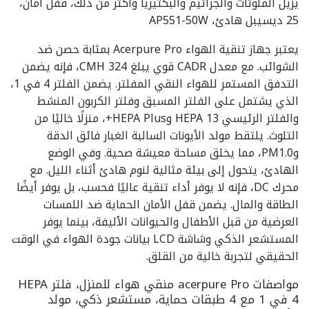
يزيل الملوثات والجراثيم والبكتيريا وأكثر من ذلك، قفل أمان،
25 ديسيبل هادئ، AP551-50W
يعتبر جهاز تنقية الهواء Acerpure Pro بمثابة حصن ضد
الشوائب. مع معدل CADR قوي يبلغ 324 CMH، فإنه يضمن
التدفق المستمر للهواء النقي المفلتر. يضمن الفلتر 4 في 1،
الذي يشتمل على الفلتر المسبق وفلتر الكربون المنشط
والفلتر الرئيسي HEPA 13 وHEPA Plus+، منزلًا خاليًا من
التلوث. يلتقط مولد الأيونات السالبة الغبار فائق الدقة
وPM1.0، مما يخلق مساحة معيشة صحية. وفي الوضع
الهادئ، يتحول إلى بيئة مثالية لنوم هادئ أثناء الليل. مع
محرك DC، فإنه لا يوفر أداء تنقية عاليًا فحسب، بل يوفر أيضًا
الطاقة والمال. يضمن قفل الأمان الحماية ضد اللمسات
العرضية من قبل الأطفال والحيوانات الأليفة، بينما يوفر
المستشعر الذكي وشاشة LCD بيانات جودة الهواء في الوقت
الحقيقي لتجربة خالية من القلق.
مواصفات acerpure Pro منقي هواء للمنزل، فلتر HEPA
4 في 1 مع 4 طبقات حماية، مستشعر ذكي، مولد