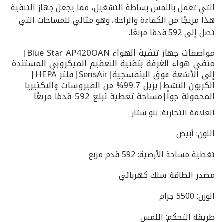
التي تعمل باللمس بساطة التشغيل، مما يجعل جهاز التنقية
هذا مزيجًا من الكفاءة والراحة، وهو مثالي للمساحات التي
تصل إلى 592 قدمًا مربعًا.
مواصفات جهاز تنقية الهواء Blue Star AP420OAN|
منقي هواء الغرفة بتقنية التعقيم الميكروبي المستندة
إلى الأشعة فوق البنفسجية|SensAir|فلتر HEPA|
الكربون النشط|يزيل 99.7% من الفيروسات والبكتيريا
المحمولة جواً|مساحة تغطية تبلغ 592 قدمًا مربعًا
العلامة التجارية: بلو ستار
اللون: أبيض
تغطية مساحة الأرضية: 592 قدم مربع
مصدر الطاقة: سلك كهربائي
الوزن: 5500 جرام
طريقة التحكم: اللمس