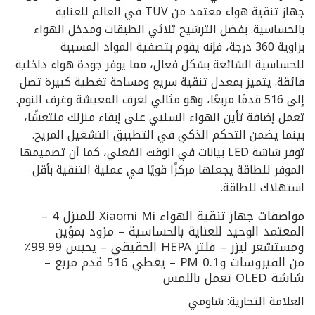
جهاز تنقية هواء معتمد من TUV في العالم للعناية
بالحساسية. بفضل الترشيح ثلاثي الطبقات ومدخل الهواء
بزاوية 360 درجة، فإنه يقوم بتصفية المواد المسببة
للحساسية الشائعة بشكل فعال، مما يوفر جودة هواء داخلية
فائقة. يتميز بمعدل تنقية سريع ومساحة تغطية كبيرة تصل
إلى 516 قدمًا مربعًا، وهو مثالي لغرف المعيشة وغرف النوم.
تعمل إضافة تأين الهواء السلبي على إبقاء منزلك منتعشًا،
بينما يضمن التحكم الذكي في التطبيق التشغيل المريح.
توفر شاشة LED بيانات في الوقت الفعلي، كما أن تصميمها
الموفر للطاقة يجعلها مركزًا قويًا في عملية التنقية بأقل
استهلاك للطاقة.
مواصفات جهاز تنقية الهواء Xiaomi Mi للمنزل 4 –
المعتمد الوحيد للعناية بالحساسية – مزود بمؤين
ومستشعر ليزر – فلتر HEPA الحقيقي – يحبس 99.99٪
من الفيروسات وPM 0.1 – يغطي 516 قدم مربع –
شاشة OLED تعمل باللمس
العلامة التجارية: شاومي