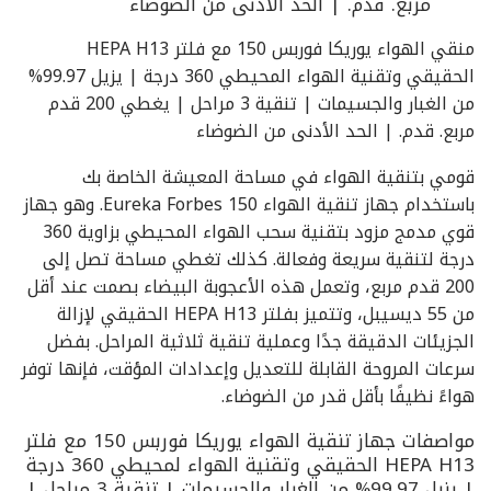
مربع. قدم. | الحد الأدنى من الضوضاء
منقي الهواء يوريكا فوربس 150 مع فلتر HEPA H13
الحقيقي وتقنية الهواء المحيطي 360 درجة | يزيل 99.97%
من الغبار والجسيمات | تنقية 3 مراحل | يغطي 200 قدم
مربع. قدم. | الحد الأدنى من الضوضاء
قومي بتنقية الهواء في مساحة المعيشة الخاصة بك
باستخدام جهاز تنقية الهواء Eureka Forbes 150. وهو جهاز
قوي مدمج مزود بتقنية سحب الهواء المحيطي بزاوية 360
درجة لتنقية سريعة وفعالة. كذلك تغطي مساحة تصل إلى
200 قدم مربع، وتعمل هذه الأعجوبة البيضاء بصمت عند أقل
من 55 ديسيبل، وتتميز بفلتر HEPA H13 الحقيقي لإزالة
الجزيئات الدقيقة جدًا وعملية تنقية ثلاثية المراحل. بفضل
سرعات المروحة القابلة للتعديل وإعدادات المؤقت، فإنها توفر
هواءً نظيفًا بأقل قدر من الضوضاء.
مواصفات جهاز تنقية الهواء يوريكا فوربس 150 مع فلتر
HEPA H13 الحقيقي وتقنية الهواء لمحيطي 360 درجة
| يزيل 99.97% من الغبار والجسيمات | تنقية 3 مراحل |