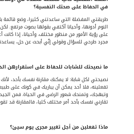
في الحفاظ على صحتك النفسية؟
طريقتي المفضلة التي ساعدتني كثيرا، وضع قائمة بال
النوم أدونها، وأحيانا أكتفي بقولها بصوت مرتفع. لكن
على رؤية الأمور من منظور مختلف. وأحيانا، إذا كانت أ
مجرد طرحي للسؤال وقولي إنّي أبحث عن حل، يساعدني
ما نصيحتك للشابات للحفاظ على استقرارهن ا
نصيحتي لكل شابة: لا يمكنك مقارنة نفسك بأحد، لأ
تفعلينه، فلا أحد يمكن أن يباريك في كونك على طبيعت
وتبهجك، وتمنحك شعور الرضى في الحياة. فمن الجيد
تقارني نفسك بأحد أمر مختلف كليا، فالمقارنة قد تقو
ماذا تفعلين من أجل تغيير مجرى يوم سيئ؟