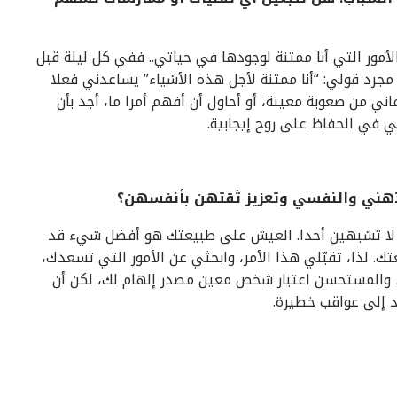
أمور التي أنا ممتنة لوجودها في حياتي.. ففي كل ليلة قبل
 مجرد قولي: “أنا ممتنة لأجل هذه الأشياء” يساعدني فعلا
عاني من صعوبة معينة، أو أحاول أن أفهم أمرا ما، أجد بأن
 في الحفاظ على روح إيجابية.
لذهني والنفسي وتعزيز ثقتهن بأنفسهن؟
نك لا تشبهين أحدا. العيش على طبيعتك هو أفضل شيء قد
ك. لذا، تقبّلي هذا الأمر، وابحثي عن الأمور التي تسعدك،
 والمستحسن اعتبار شخص معين مصدر إلهام لك، لكن أن
د إلى عواقب خطيرة.