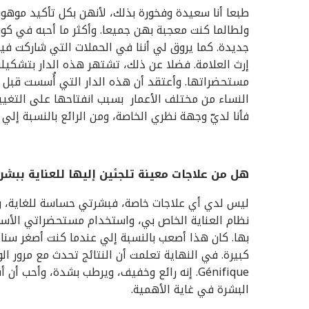
طبعا أنا سعيدة وفخورة بذلك، لأنهن بكل تأكيد موهوبا
ولطالما كنت معجبة بهن جميعا. وأكثر ما أحبه في كوني 
جديدة. كما يروق لي أننا في الحملات التي شاركت في
إرث العلامة. فضلا عن ذلك، تشتهر هذه الدار بتشكيلة
النساء من مختلف الأعمار بسبب انفتاحها على التغيير
فأنا لديّ وجهة نظري الخاصة، ومن الرائع بالنسبة إ
هل من علاجات معينة تلجئين إليها للعناية ببشر
ليس لدي أي علاجات خاصة، فبشرتي حساسة للغاية، ول
نظام العناية الخاص بي، واستخدام مستحضراتي الأساس
بها. كان هذا أصعب بالنسبة إلي عندما كنت أصغر سنا
كبيرة. في النهاية تعلمت أن النتائج تحدث مع مرور 
Génifique. إنه رائع وخفيف، ويرطب بشدة، وأ
البشرة في غاية الأهمية.