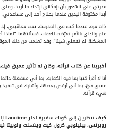
قدرتي على الشعور بأن بإمكاني ارتداء ما أريد، وعلى ا
أبدا مكتوفة اليدين عندما يحتاج أحد إلى مساعدتي.
ذات مرة، عندما كنت في المدرسة، تمت معاقبتي، إذ 
علم والداي بالأمر تعرّضت للعقاب. فسألتهما: “لماذا 
المشكلة. لم تفعلي شيئا”. وقد تعلمت من ذلك الموقف
أخبرينا عن كتاب قرأتِه، وكان له تأثير عميق فيك.
أنا لا أقرأ كتبا بما فيه الكفاية، بما أني منشغلة دائ
عميق فيّ، بما أني أرفض بعضها، وأشارك في تنفيذ بعض
شيء قرأته.
كيف تنظرين إلى كونك سفيرة لدار
Lancôme
إل
روبرتس، بينيلوبي كروز، كيت وينسلت ولوبيتا ن