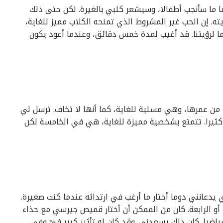
 ما سأنجب أطفالا، وسيشعر كلبي بالغيرة. لكن حتى ذلك
ه. إن الحب غير المشروط الذي تمنحه الكلاب مميز للغاية،
ا لرؤيتنا. قد أغيب لمدة خمس دقائق، وعندما أعود يكون
ن عمرها، وهي مسلية للغاية، كما أنها لا تخاف. ترسل لي
يرا. تتمتع بشخصية مميزة للغاية، هي في الخامسة لكن
ي يدعانني دوما أختار ما أرغب في ارتدائه عندما كنت صغيرة.
 أو الرابعة. كان من الممكن أن أختار قميص جيرسي مع حذاء
ياضيا. كان ذلك يسعدني. وقد كان له تأثير كبير فيّ وفي