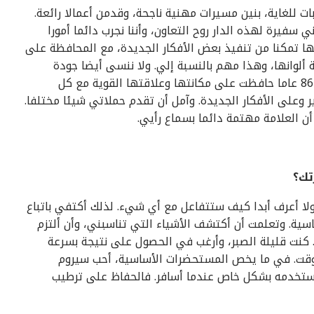
ت للغاية، بنين مسيرات مهنية ناجحة، وقدمن أعمالا رائعة.
سفيرة لهذه الدار روح التعاون، وأننا نجرب دائما أمورا
ها تمكنا من تنفيذ بعض الأفكار الجديدة، مع المحافظة على
 ألوانها، وهذا مهم بالنسبة إلي. ولا ننسى أيضا جودة
مستحضراتها. وأعتقد أن هذه الدار التي أُسست قبل 86 عاما حافظت على مكانتها وعلاقتها القوية مع كل
 وعلى الأفكار الجديدة. وآمل أن تقدم حملاتي شيئا مختلفا.
لي أن العلامة مهتمة دائما بسماع رأيي.
تك؟
ا أعرف أبدا كيف ستتفاعل مع أي شيء. لذلك أكتفي باتباع
ية. وتعلمت أن أكتشف الأشياء التي تناسبني، وأن ألتزم
. كنت قليلة الصبر، وأرغب في الحصول على نتيجة بسرعة
الوقت. في ما يخص المستحضرات الأساسية، أحب سيروم
حب أن أستخدمه بشكل خاص عندما أسافر. فالحفاظ على ترطيب