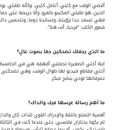
أقضي الوقت مع كلبي. أعامل كلبي، وكأنه طفلي. يوما
الحين، هو طفلي المكسو بالفرو. وأنا حريصة على حمايت
فهي تسعد جدا برؤيتنا، وتساندنا دوما، وتتحمس دائم
شعور الكلب: “مرحبا، أنت هنا”.
ما الذي يجعلك تضحكين حقا بصوت عالٍ؟
ابنة أختي الصغيرة تجعلني أقهقه. هي في الخامسة م
أختي مقاطع فيديو لها طوال الوقت، وهي تضحكني كث
تصرفاتها توحي بنضج مبكر.
ما أهم رسالة غرسها فيك والداك؟
أهمية التمتع بالثقة والإدراك القوي للذات. كان والدا
لم يكونا يختاران ملابسي، حتى عندما كنت في الثالثة
بلاستيكي بكعب، أو ربما عصابة للرأس وسروالا قصيرا ر