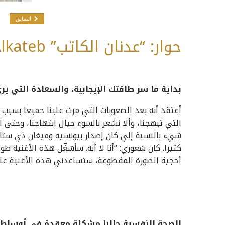
السابق
حوار: “عدنان الكاتب” Adnan Alkateb
بداية ما سر طاقتك الإيجابية، والسعادة التي ير
أعتقد أنه بعد الصعوبات التي مرت علينا جميعا بسبب ك
التي تبهجنا، وألا نشعر بالسوء حيال ابتهاجنا، وحتى
كثيرا. كان شعوري: “أنا لا آبه. سأشغّل هذه الأغنية طوا
أحجية الصورة المقطوعة، ستساعدني هذه الأغنية على 
الصحة النفسية حاليا مشكلة معقدة في أوساط 