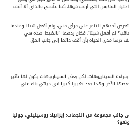
ختيار الملابس التي أرغب فيها. كما علّمني والداي ألا أقف
تعرض أحدهم للتنمر على مرأى مني، ولم أفعل شيئا. وعندما
أعاقب؟ لم أفعل شيئا”. فكان ردهما: “بالضبط. هذه هي
 درسا مدى الحياة بأن أقف دائما إلى جانب الحق.
ما بقراءة السيناريوهات. لكن بعض السيناريوهات يكون لها تأثير
ها الآخر. وهذا يعد تغييرا كبيرا في حياتي بناء على
ى جانب مجموعة من النجمات: إيزابيلا روسيليني، جوليا
يونغو؟