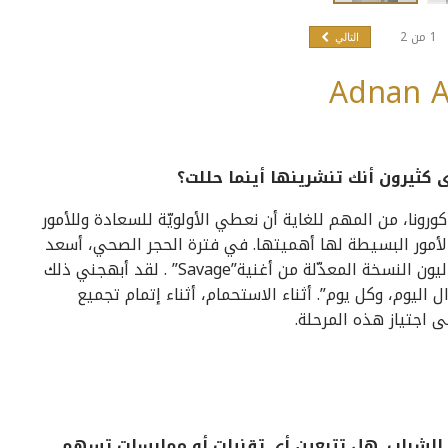
1
من
2
التالي
ى كثيرون أنك تنشرينها أينما حللت؟
ورونا، من المهم للغاية أن نعطي الأولويّة للسعادة وللأمور
 الأمور البسيطة لها أهميتها. في فترة الحجر الصحي، أسعد
شيء بالنسبة إلي كان إصدار بيونسيه وميغان ذي ستاليون النسخة المعدّلة من أغنية”Savage” . لقد أبهجني ذلك
ل اليوم، وكل يوم”. أثناء الاستحمام، أثناء إتمام تجميع
اجتياز هذه المرحلة.
الشباب. هل تتبعين أي تقنيات أو ممارسات تسهم