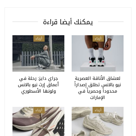
يمكنك أيضا قراءة
أزياء
أزياء
لعشاق الأناقة العصرية
جراي دايز: رحلة في
نيو بالانس تطلق إصداراً
أعماق إرث نيو بالانس
محدوداً وحصرياً في
ولونها الأسطوري
الإمارات
أزياء
أزياء