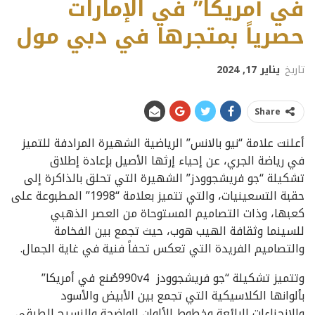
في أمريكا” في الإمارات
حصرياً بمتجرها في دبي مول
تاريخ
يناير 17, 2024
Share
أعلنت علامة “نيو بالانس” الرياضية الشهيرة المرادفة للتميز
في رياضة الجري، عن إحياء إرثها الأصيل بإعادة إطلاق
تشكيلة “جو فريشجوودز” الشهيرة التي تحلق بالذاكرة إلى
حقبة التسعينيات، والتي تتميز بعلامة “1998” المطبوعة على
كعبها، وذات التصاميم المستوحاة من العصر الذهبي
للسينما وثقافة الهيب هوب، حيث تجمع بين الفخامة
والتصاميم الفريدة التي تعكس تحفاً فنية في غاية الجمال.
وتتميز تشكيلة “جو فريشجوودز 990v4صُنع في أمريكا”
بألوانها الكلاسيكية التي تجمع بين الأبيض والأسود
والانحناءات الرائعة وخطوط الألوان الواضحة والنسيج الطبقي