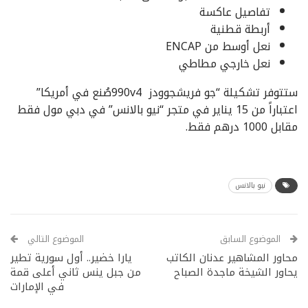
تفاصيل عاكسة
أربطة قطنية
نعل أوسط من ENCAP
نعل خارجي مطاطي
ستتوفر تشكيلة “جو فريشجوودز 990v4صُنع في أمريكا”
اعتباراً من 15 يناير في متجر “نيو بالانس” في دبي مول فقط
مقابل 1000 درهم فقط.
نيو بالانس
الموضوع السابق
الموضوع التالي
محاور المشاهير عدنان الكاتب
يارا خضير.. أول سورية تطير
يحاور الشيخة ماجدة الصباح
من جبل ينس ثاني أعلى قمة
في الإمارات