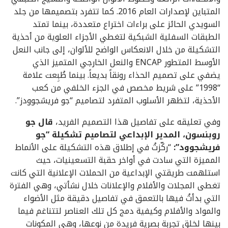
المتباين لإصدارات العام 2016. كما تتفرد بتصميمها من جلد
السويدي الحائز على براءات اختراع متعددة، بينما تمتد
الطبقات السفلية الشبكية لتغطي الأجزاء العلوية من أحذية
التشكيلة من خلال الانعكاس الواضح للألوان، إلى جانب النعل
الأوسط المتطور ENCAP والنعل الخارجي المتميز الذي
يضفي على تصميم الحذاء رونقاً بديعاً. بينما طُبِعت علامة
“1998” على شريط مخصص في الجزء الخلفي من كعب
الأحذية، لتظهر الأسلوب المتفرد لتصاميم “جو فريشجوودز”.
وفي تعليقه على تفاصيل هذا التصميم الفريد،
قال جو
روبنسون، المدير الإبداعي لتصاميم تشكيلة “جو
فريشجوود”:
“ركّزتُ في إطلاق هذه التشكيلة على الأنماط
المميزة التي سادت في أواخر حقبة التسعينيات، حيث
استلهمت طريقتي الإبداعية من الحملات الإعلانية التي كانت
تغطى المجلات والأفلام والإعلانات خلال نشأتي، وهي الفترة
التي بدأتُ فيها بالتعمق في تفاصيل دقيقة مثل الأضواء
والمواد والأفلام وكيفية دمج كل تلك العناصر لتتناغم فيما
بينها لخلق تجربة بصرية فريدة من نوعها، وهي المكونات