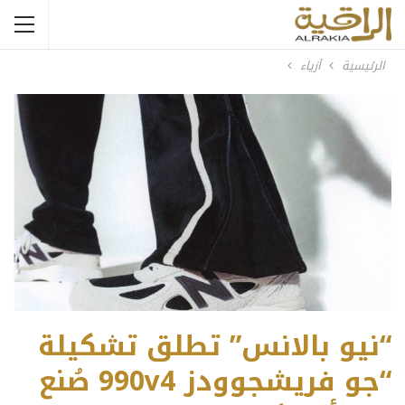
الرئيسية
أزياء
“نيو بالانس” تطلق تشكيلة
“جو فريشجوودز 990v4 صُنع