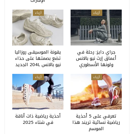
الإمارات
أزياء
أزياء
جراي دايز: رحلة في
يقونة الموسيقى روزاليا
أعماق إرث نيو بالانس
تضع بصمتها على حذاء
ولونها الأسطوري
نيو بالانس 204L الجديد
أزياء
أزياء
تعرفي على 5 أحذية
أحذية رياضية ذات أناقة
رياضية نسائية تريند هذا
في شتاء 2025
الموسم