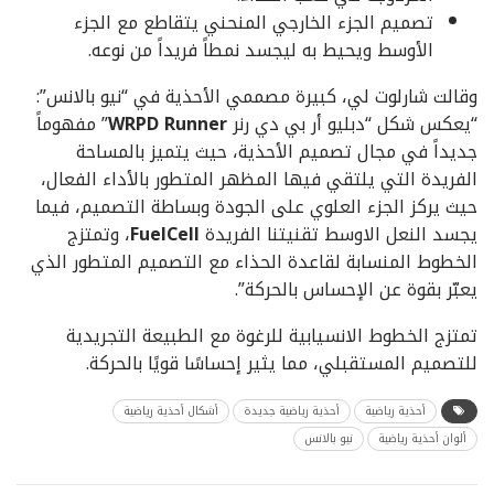
تصميم الجزء الخارجي المنحني يتقاطع مع الجزء
الأوسط ويحيط به ليجسد نمطاً فريداً من نوعه.
وقالت شارلوت لي، كبيرة مصممي الأحذية في “نيو بالانس”:
“يعكس شكل “دبليو أر بي دي رنر
WRPD Runner
” مفهوماً
جديداً في مجال تصميم الأحذية، حيث يتميز بالمساحة
الفريدة التي يلتقي فيها المظهر المتطور بالأداء الفعال،
حيث يركز الجزء العلوي على الجودة وبساطة التصميم، فيما
يجسد النعل الاوسط تقنيتنا الفريدة
FuelCell
، وتمتزج
الخطوط المنسابة لقاعدة الحذاء مع التصميم المتطور الذي
يعبّر بقوة عن الإحساس بالحركة”.
تمتزج الخطوط الانسيابية للرغوة مع الطبيعة التجريدية
للتصميم المستقبلي، مما يثير إحساسًا قويًا بالحركة.
أحذية رياضية
أحذية رياضية جديدة
أشكال أحذية رياضية
ألوان أحذية رياضية
نيو بالانس