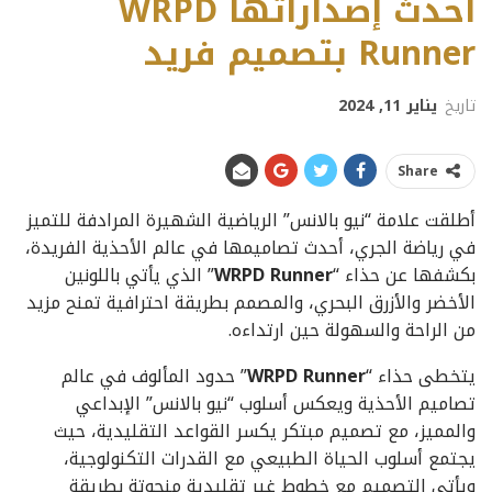
أحدث إصداراتها WRPD
Runner بتصميم فريد
تاريخ
يناير 11, 2024
Share
أطلقت علامة “نيو بالانس” الرياضية الشهيرة المرادفة للتميز
في رياضة الجري، أحدث تصاميمها في عالم الأحذية الفريدة،
بكشفها عن حذاء “
WRPD Runner
” الذي يأتي باللونين
الأخضر والأزرق البحري، والمصمم بطريقة احترافية تمنح مزيد
من الراحة والسهولة حين ارتداءه.
يتخطى حذاء “
WRPD Runner
” حدود المألوف في عالم
تصاميم الأحذية ويعكس أسلوب “نيو بالانس” الإبداعي
والمميز، مع تصميم مبتكر يكسر القواعد التقليدية، حيث
يجتمع أسلوب الحياة الطبيعي مع القدرات التكنولوجية،
ويأتي التصميم مع خطوط غير تقليدية منحوتة بطريقة