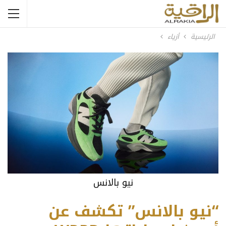
الرئيسية
أزياء
نيو بالانس
“نيو بالانس” تكشف عن