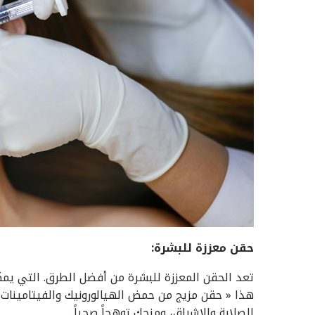
حقن معززة للبشرة
:
تعد الحقن المعززة للبشرة من أفضل الطرق. التي يم
هذا « حقن مزيج من حمض الهيالورونيك والفيتامينات 
الصلابة والإشراق، ومنحكِ توهجاً صحياً.