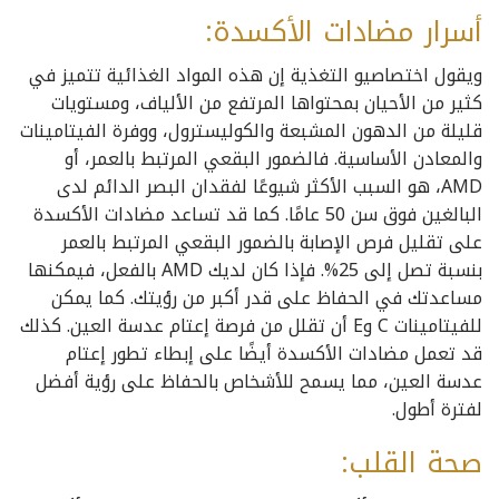
أسرار مضادات الأكسدة:
ويقول اختصاصيو التغذية إن هذه المواد الغذائية تتميز في
كثير من الأحيان بمحتواها المرتفع من الألياف، ومستويات
قليلة من الدهون المشبعة والكوليسترول، ووفرة الفيتامينات
والمعادن الأساسية. فالضمور البقعي المرتبط بالعمر، أو
AMD، هو السبب الأكثر شيوعًا لفقدان البصر الدائم لدى
البالغين فوق سن 50 عامًا. كما قد تساعد مضادات الأكسدة
على تقليل فرص الإصابة بالضمور البقعي المرتبط بالعمر
بنسبة تصل إلى 25%. فإذا كان لديك AMD بالفعل، فيمكنها
مساعدتك في الحفاظ على قدر أكبر من رؤيتك. كما يمكن
للفيتامينات C وE أن تقلل من فرصة إعتام عدسة العين. كذلك
قد تعمل مضادات الأكسدة أيضًا على إبطاء تطور إعتام
عدسة العين، مما يسمح للأشخاص بالحفاظ على رؤية أفضل
لفترة أطول.
صحة القلب: