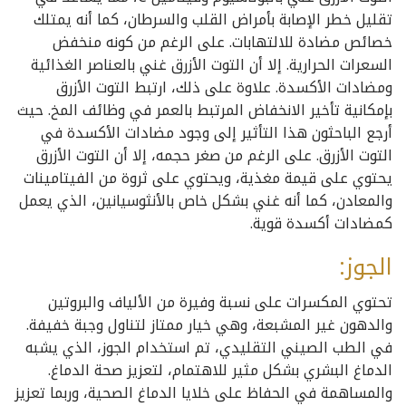
تقليل خطر الإصابة بأمراض القلب والسرطان، كما أنه يمتلك
خصائص مضادة للالتهابات. على الرغم من كونه منخفض
السعرات الحرارية. إلا أن التوت الأزرق غني بالعناصر الغذائية
ومضادات الأكسدة. علاوة على ذلك، ارتبط التوت الأزرق
بإمكانية تأخير الانخفاض المرتبط بالعمر في وظائف المخ. حيث
أرجع الباحثون هذا التأثير إلى وجود مضادات الأكسدة في
التوت الأزرق. على الرغم من صغر حجمه، إلا أن التوت الأزرق
يحتوي على قيمة مغذية، ويحتوي على ثروة من الفيتامينات
والمعادن، كما أنه غني بشكل خاص بالأنثوسيانين، الذي يعمل
كمضادات أكسدة قوية.
الجوز:
تحتوي المكسرات على نسبة وفيرة من الألياف والبروتين
والدهون غير المشبعة، وهي خيار ممتاز لتناول وجبة خفيفة.
في الطب الصيني التقليدي، تم استخدام الجوز، الذي يشبه
الدماغ البشري بشكل مثير للاهتمام، لتعزيز صحة الدماغ.
والمساهمة في الحفاظ على خلايا الدماغ الصحية، وربما تعزيز