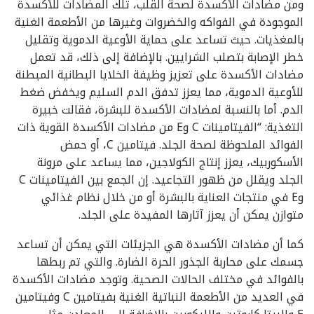
ومن مضادات الأكسدة لصحة القلب، تلك المضادات للأكسدة
الموجودة في الفواكه والخضروات وغيرها من الأطعمة الغنية
بالمغذيات. حيث تساعد على حماية الأوعية الدموية وتقليل
خطر الإصابة بتصلب الشرايين. بالإضافة إلى ذلك، قد تعمل
مضادات الأكسدة على تعزيز وظيفة الخلايا البطانية المبطنة
للأوعية الدموية، مما يعزز تدفق الدم السليم ويخفض ضغط
الدم. أما بالنسبة لمضادات الأكسدة للبشرة، فقالت خبيرة
التغذية: “الفيتامينات C وE من مضادات الأكسدة القوية ذات
الفوائد الملحوظة لصحة الجلد. فيتامين C، أو حمض
الأسكوربيك، يعزز إنتاج الكولاجين، مما يساعد على مرونة
الجلد ويقلل من ظهور التجاعيد. إن الجمع بين الفيتامينات C
وE في منتجات العناية بالبشرة أو من خلال نظام غذائي
متوازن يمكن أن يعزز آثارها المفيدة على الجلد.
كما أن مضادات الأكسدة هي الجزيئات التي يمكن أن تساعد
جسمك على محاربة الجذور الحرة الضارة. والتي تم ربطها
بالفوائد في مختلف الحالات الصحية. وتوجد مضادات الأكسدة
في العديد من الأطعمة النباتية الغنية بفيتامين C وفيتامين