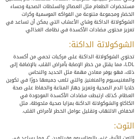
مستحضرات الطعام مثل العصائر والسلطات الصحية وحساء
الخضار ومجموعة متنوعة من الفواكه الموسمية وكرات
الشوكولاتة الداكنة وشاي الأعشاب التي يمكن أن تساعد في
تعزيز محتوى مضادات الأكسدة في نظامك الغذائي.
الشوكولاتة الداكنة:
تحتوي الشوكولاتة الداكنة على مركبات تحمي من أكسدة
LDL، مما يقلل من خطر الإصابة بأمراض القلب. بالإضافة إلى
ذلك، فهو يوفر معادن مهمة مثل الحديد والنحاس
والمغنيسيوم والمنغنيز. والتي تلعب جميعها دورًا في تكوين
خلايا الدم الصحية وتعزيز جهاز المناعة والحفاظ على صحة
العظام. كذلك ارتبطت مضادات الأكسدة الموجودة في
الكاكاو والشوكولاتة الداكنة بمزايا صحية ملحوظة، مثل
انخفاض الالتهاب وتقليل عوامل الخطر لأمراض القلب.
التوت:
التوت الأزرق غني بالبوتاسيوم وفيتامين C، مما يساعد في