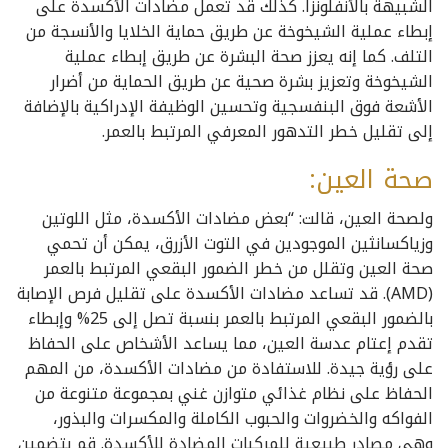
الشبيهة بالأنفلونزا. كذلك قد تعمل مضادات الأكسدة على
إبطاء عملية الشيخوخة عن طريق حماية الخلايا والأنسجة من
التلف. كما إنه يعزز صحة البشرة عن طريق إبطاء عملية
الشيخوخة وتعزيز بشرة صحية عن طريق الحماية من أضرار
الأشعة فوق البنفسجية وتحسين الوظيفة الإدراكية بالإضافة
إلى تقليل خطر التدهور المعرفي المرتبط بالعمر.
صحة العين:
ولصحة العين، قالت: “بعض مضادات الأكسدة، مثل اللوتين
وزياكسانثين الموجودين في التوت الأزرق، يمكن أن تحمي
صحة العين وتقلل من خطر الضمور البقعي المرتبط بالعمر
(AMD). قد تساعد مضادات الأكسدة على تقليل فرص الإصابة
بالضمور البقعي المرتبط بالعمر بنسبة تصل إلى 25% وإبطاء
تقدم إعتام عدسة العين، مما يساعد الأشخاص على الحفاظ
على رؤية جيدة. للاستفادة من مضادات الأكسدة، من المهم
الحفاظ على نظام غذائي متوازن غني بمجموعة متنوعة من
الفواكه والخضروات والحبوب الكاملة والمكسرات والبذور،
وهي مصادر طبيعية للمركبات المضادة للأكسدة. قم بتضمين