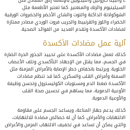
E والبيتا كاروتين والليكوبين بالإضافة إلى المعادن مثل
السيلينيوم والزنك والمنغنيز. كما تعتبر الأطعمة مثل
الشوكولاتة الداكنة والتوت والشاي الأخضر والخضروات الورقية
الخضراء واللوز والقرنبيط والجريب فروت الوردي مصادر ممتازة
لمضادات الأكسدة وتقدم العديد من الفوائد الصحية.
آلية عمل مضادات الأكسدة
كذلك تعمل مضادات الأكسدة على تحييد الجذور الحرة الضارة
في الجسم، مما يقلل من الإجهاد التأكسدي وتلف الأعصاب
الخلوية. ويرتبط بانخفاض خطر الإصابة بالأمراض المزمنة مثل
السمنة وأمراض القلب والسكري. كما قد تنظم مضادات
الأكسدة ضغط الدم ومستويات الكوليسترول وتحسن وظيفة
الأوعية الدموية، مما يساهم في تحسين صحة القلب
والأوعية الدموية.
كذلك يدعم جهاز المناعة، ويساعد الجسم على مقاومة
الالتهابات والأمراض. كما أن له خصائص مضادة للالتهابات،
والتي يمكن أن تساعد في تخفيف الالتهاب المزمن والأعراض