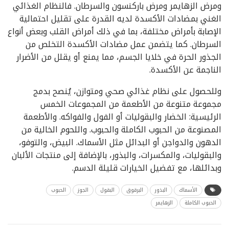
ومرض الزهايمر ومرض باركنسون والسرطان. فالنظام الغذائي
الغني بمضادات الأكسدة لديه القدرة على تقليل احتمالية
الإصابة بأمراض مختلفة، بما في ذلك أمراض القلب وبعض أنواع
السرطان. كما يتضمن عمل مضادات الأكسدة التخلص من
الجذور الحرة في خلايا الجسم، مما يمنع أو يقلل من الأضرار
الناجمة عن الأكسدة.
وللحصول على نظام غذائي صحي ومتوازن، يُنصح بدمج
مجموعة متنوعة من الأطعمة من المجموعات الخمس
الرئيسية: الخضار والبقوليات أو الفول والفواكه. والأطعمة
المصنوعة من الحبوب الكاملة والحبوب. واللحوم الخالية من
الدهون والدواجن أو البدائل مثل الأسماك. البيض، والتوفو،
والبقوليات، والمكسرات، والبذور، بالإضافة إلى منتجات الألبان
وبدائلها، مع تفضيل الخيارات قليلة الدسم.
الأسماك
البذور
البرقوق
البقول
الجوز
الحبوب
الحبوب الكاملة
الزهايمر