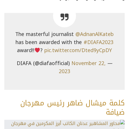
The masterful journalist
@AdnanAlKateb
has been awarded with the
#DIAFA2023
award!!
‍?
pic.twitter.com/Dted9yCpDY
November 22,
— DIAFA (@diafaofficial)
2023
كلمة ميشال ضاهر رئيس مهرجان
ضيافة