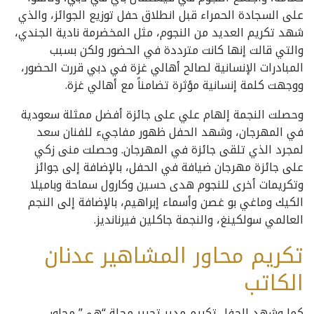
على السجادة الحمراء قبل انطلاق حفل توزيع الجوائز، والذي
شهد تكريم العديد من النجوم، مثل المخضرمة نادية الجندي،
والتي قالت إنها كانت مترددة في الحضور ولكن بسبب
المبادرات الإنسانية لصالح أهالي غزة في دبي قررت الحضور،
ووجهت كلمة إنسانية مؤثرة تضامناً مع أهالي غزة.
وحصلت النجمة إلهام علي على جائزة أفضل ممثلة سعودية
في المهرجان، وشهد الحفل ظهور مفاجيء للفنان سعد
لمجرد الذي تلقى جائزة في المهرجان. وحصلت منى زكي
على جائزة مهرجان ضيافة في الحفل، بالإضافة إلى جوائز
وتكريمات أخرى للنجوم هدى حسين وكارول سماحة وباميلا
الكيك وماغي بو غصن وأسماء إبراهيم، بالإضافة إلى النجم
العالمي سولكينغ، والنجمة جاكلين فيرنانديز.
تكريم محاور المشاهير عدنان
الكاتب
كما وشهد الحفل تكريم مدير تحرير مجلة “هي” محاور