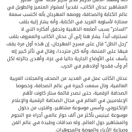
المشاهير عدنان الكاتب، تقديراً لمشوار المتميز والطويل في
عالم الكتابة والصحافة، ووصفه المهرجان بأنه اكتسب سمعة
ممتازة لأسلوبه الفريد في الكتابة، وأنه يشار إليه بلقب
“الساحر” بسبب أصابعه الذهبية وتدفق أفكاره التي لا
تستنزف أبداً. يشار هنا إلى أن عدنان الكاتب والمعروف بلقب
“رجل الظل” قال على مسرح المهرجان، إن هذه أول مرة يقف
فيها على المنصة، وأنه كان مترددا، وقال في تأثر كبير إنه
يأسف على الأوضاع الجارية حاليا في غزة، وأهدى جائزته لكل
أم وأب فقدوا أولادهم في الحرب.
عدنان الكاتب عمل في العديد من الصحف والمجلات العربية
العالمية، ونال سمعت كبيرة في عالم الصحافة، وخصوصا
الصحافة الرقمية، حتى تصدر قائمة ستار كاونت لأهم
الإعلاميين في العالم في مجال الصحافة الرقمية والإعلام
الإلكتروني، وأسس موسوعة مشاهير، واقترب من دخول
موسوعة غينيس بأكثر من ألف حوار عالمي أجراه مع النجوم
والمشاهير حول العالم، وله صداقات وطيدة في عالم الفن
وصناعة الأزياء والموضة والمجوهرات.