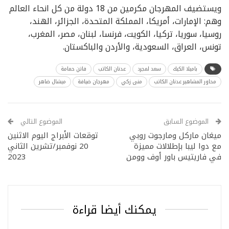
ويستضيف المهرجان مكرمين من 18 دولة من كل انحاء العالم
وهم: الإمارات، أمريكا، المملكة المتحدة، الجزائر، الهند،
روسيا، سوريا، تركيا، الكويت، فرنسا، لبنان، مصر، المغرب،
تونس، العراق، السعودية، والأردن والباكستان.
باميلا الكيك
سعد لمجرد
عدنان الكاتب
فاتن حمامة
محاور المشاهير عدنان الكاتب
منى زكي
مهرجان ضيافة
ميشال ضاهر
الموضوع السابق
الموضوع التالي
ميغان ماركل ومارجوت روبي
توقعات الأبراج اليوم الاثنين
مع دوا ليبا بإطلالات مميزة
20 نوفمبر/تشرين الثاني
في فاريتيس باور أوف وومن
2023
يمكنك أيضا قراءة