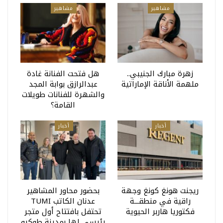
مشاهير
مشاهير
زهرة مبارك الجنيبي..
هل فتحت الفنانة غادة
ملهمة الأناقة الإماراتية
عبدالرازق بوابة المجد
والشهرة للفنانات طويلات
القامة؟
أخبار
أخبار
ريجنت هونغ كونغ وجهة
بحضور محاور المشاهير
راقية في منطقـــة
عدنان الكاتب TUMI
فكتوريا هاربر الحيوية
تحتفل بافتتاح أول متجر
رئيسي لها بمدينة طوكيو