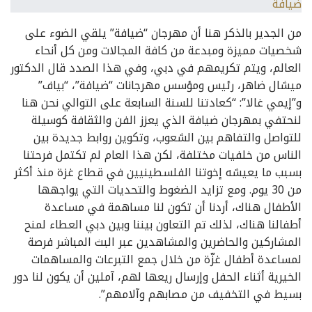
من الجدير بالذكر هنا أن مهرجان “ضيافة” يلقي الضوء على
شخصيات مميزة ومبدعة من كافة المجالات ومن كل أنحاء
العالم، ويتم تكريمهم في دبي، وفي هذا الصدد قال الدكتور
ميشال ضاهر، رئيس ومؤسس مهرجانات “ضيافة”، “بياف”
و”إيمي غالا”: “كعادتنا للسنة السابعة على التوالي نحن هنا
لنحتفي بمهرجان ضيافة الذي يعزز الفن والثقافة كوسيلة
للتواصل والتفاهم بين الشعوب، وتكوين روابط جديدة بين
الناس من خلفيات مختلفة، لكن هذا العام لم تكتمل فرحتنا
بسبب ما يعيشه إخوتنا الفلسطينيين في قطاع غزة منذ أكثر
من 30 يوم. ومع تزايد الضغوط والتحديات التي يواجهها
الأطفال هناك، أردنا أن تكون لنا مساهمة في مساعدة
أطفالنا هناك، لذلك تم التعاون بيننا وبين دبي العطاء لمنح
المشاركين والحاضرين والمشاهدين عبر البث المباشر فرصة
لمساعدة أطفال غزّة من خلال جمع التبرعات والمساهمات
الخيرية أثناء الحفل وإرسال ريعها لهم، آملين أن يكون لنا دور
بسيط في التخفيف من مصابهم وآلامهم”.