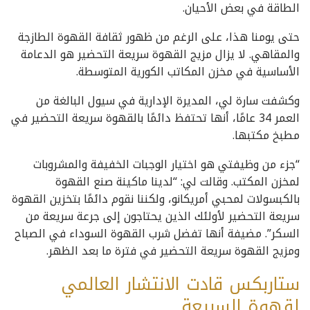
الطاقة في بعض الأحيان.
حتى يومنا هذا، على الرغم من ظهور ثقافة القهوة الطازجة
والمقاهي. لا يزال مزيج القهوة سريعة التحضير هو الدعامة
الأساسية في مخزن المكاتب الكورية المتوسطة.
وكشفت سارة لي، المديرة الإدارية في سيول البالغة من
العمر 34 عامًا، أنها تحتفظ دائمًا بالقهوة سريعة التحضير في
مطبخ مكتبها.
“جزء من وظيفتي هو اختيار الوجبات الخفيفة والمشروبات
لمخزن المكتب. وقالت لي: “لدينا ماكينة صنع القهوة
بالكبسولات لمحبي أمريكانو، ولكننا نقوم دائمًا بتخزين القهوة
سريعة التحضير لأولئك الذين يحتاجون إلى جرعة سريعة من
السكر”. مضيفة أنها تفضل شرب القهوة السوداء في الصباح
ومزيج القهوة سريعة التحضير في فترة ما بعد الظهر.
ستاربكس قادت الانتشار العالمي
لقهوة السريعة