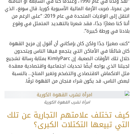
“لقد ولدنا في عام 1990، وعندما كنا في السابعة أو الثامنة
من عمرنا، ضربت الأزمة المالية الآسيوية كوريا. قال سونغ، الذي
انتقل إلى الولايات المتحدة في عام 2019: “على الرغم من
أننا كنا صغارًا جدًا، فقد شعرنا بالتهديد المتمثل في وقوع
بلادنا في ورطة كبيرة”.
“كنت صغيرًا جدًا ولكن كان بإمكاني أن أقول إن مزيج القهوة
كان شائعًا في الأماكن التي يتجمع فيها الناس ويتحدون
خلال تلك الأوقات الصعبة. إن KimlyParc بمثابة رسالة تشجيع
لجيلنا الذي يواجه أيضًا تحديات اجتماعية واقتصادية معقدة
مثل الانكماش الاقتصادي والتضخم وتغير المناخ… بالنسبة
لبعض الناس، قد يكون شراء فنجان من القهوة ترفًا.
امرأة تشرب القهوة الكورية
كيف تختلف علامتهم التجارية عن تلك
التي تبيعها التكتلات الكبرى؟