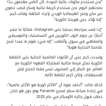
“نحن نستخدم مكونات عالية الجودة، لأن الناس مهتمون جدًا
بصحتهم اليوم. نحن نستخدم كريمة نباتية وسكر قصب عضوي
غير مكرر وملح الهيمالايا الوردي لإثراء النكهة. وقالت كيم:
“إننا نؤكد على هويتنا الكورية”.
“إذا قمت بمراجعة حسابنا على Instagram، فغالبًا ما ننشر
أخبارًا عن نجوم البوب ​​​​الكوريين في التسعينيات والموسيقى
والمقاهي في سيول. وأضافت: “إنه شيء نقوم به عمدا لمنح
علامتنا التجارية هوية”.
وشددت كيم على أن الأضواء العالمية الحالية على الثقافة
الكورية تمثل فرصة مثالية لمشاركة القهوة الكورية مع
العالم. مع النظر إلى المشروب ليس فقط كمنتج قابل
للاستهلاك، ولكن كرمز لثقافة الأمة.
كذلك قالت: “أعتقد بقوة أن “الأكثر كورية هو الأكثر عالمية”،
في إعادة صياغة سطر لمخرج Parasite بونغ جون هو خلال
خطاب قبول جائزة الأوسكار في عام 2020.