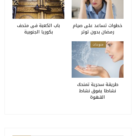
خطوات تساعد على صيام
باب الكعبة فى متحف
رمضان بدون توتر
بكوريا الجنوبية
منوعات
طريقة سحرية تمنحك
نشاطا يفوق نشاط
القهوة