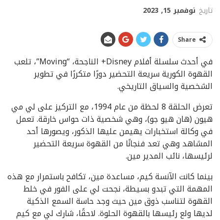
تاريخ
نوفمبر 15, 2023
Share
في أحدث سلسلة أفلام Disney+ الناجحة، “Moving”، تلعب
القهوة الكورية سريعة التحضير دورًا متكررًا في تطوير
الشخصية والسياق التاريخي.
تعرض الحلقة 8 لحظة من عام 1994، مع التركيز على لي مي
هيون (هان هيو جو)، وهي شخصية ذات حواس خارقة. تعمل
في وكالة استخبارات يهيمن عليها الذكور، ويصورها أحد
المشاهد وهي تعد فنجانًا من القهوة سريعة التحضير
لرئيسها، نائب المدير مين.
بينما كانت الآنسة كيم، مساعدة مين، تكافح باستمرار مع هذه
المهمة التي تبدو بسيطة، نجحت لي على الفور في خلط
القهوة لتناسب ذوق مين حيث وجد حاسة السمع الذكية
لديها ولع رئيسها بالقهوة الحلوة. لاحقًا، شارك لي مع كيم