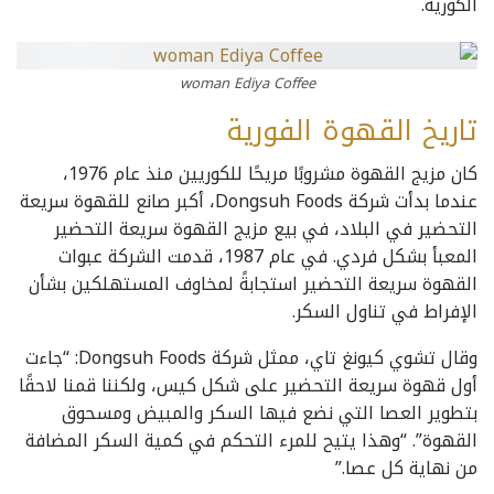
الكورية.
woman Ediya Coffee
تاريخ القهوة الفورية
كان مزيج القهوة مشروبًا مريحًا للكوريين منذ عام 1976،
عندما بدأت شركة Dongsuh Foods، أكبر صانع للقهوة سريعة
التحضير في البلاد، في بيع مزيج القهوة سريعة التحضير
المعبأ بشكل فردي. في عام 1987، قدمت الشركة عبوات
القهوة سريعة التحضير استجابةً لمخاوف المستهلكين بشأن
الإفراط في تناول السكر.
وقال تشوي كيونغ تاي، ممثل شركة Dongsuh Foods: “جاءت
أول قهوة سريعة التحضير على شكل كيس، ولكننا قمنا لاحقًا
بتطوير العصا التي نضع فيها السكر والمبيض ومسحوق
القهوة”. “وهذا يتيح للمرء التحكم في كمية السكر المضافة
من نهاية كل عصا.”