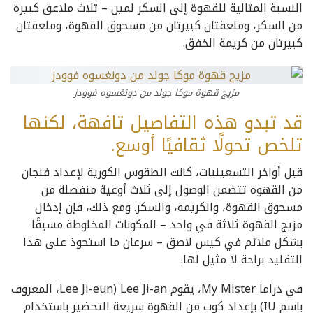
النسبة المثالية للقهوة إلى السكر لمين – ثلاث ملاعق كبيرة
من السكر، وملعقتان كبيرتان من مسحوق القهوة، وملعقتان
كبيرتان من كريمة الخفق.
مزيج قهوة موكا جولد من دونغسوه فوودز
قد تبدو هذه التفاصيل تافهة، لكنها
تلخص تحولًا ثقافيًا أوسع.
قبل أواخر التسعينيات، كانت الطقوس الكورية لإعداد فنجان
من القهوة تتضمن الوصول إلى ثلاث أوعية منفصلة من
مسحوق القهوة، والكريمة، والسكر. ومع ذلك، فإن إدخال
مزيج القهوة ثلاثة في واحد – المكونات المخلوطة مسبقًا
بشكل ملائم في كيس لاصق – سرعان ما استحوذ على هذا
التقليد براحة لا مثيل لها.
في دراما My Mister، يقوم Lee Ji-an (Lee Ji-eun، المعروف
باسم IU) بإعداد كوب من القهوة سريعة التحضير باستخدام