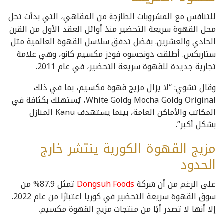
للتنافس مع المشروبات الطازجة من المقاهي، التي بدأت تحل
محل القهوة سريعة التحضير منذ أوائل العقد الأول من القرن
الحادي والعشرين. بفضل تدفق سلاسل القهوة العالمية مثل
ستاربكس. أطلقت دونجسوه فودز مكسيم كانو، وهي علامة
تجارية جديدة للقهوة سريعة التحضير، في عام 2011.
وقال تشوي: “لا يزال مزيج قهوة مكسيم، بما في ذلك
Original وMocha Gold وWhite Gold، يُستهلك بكثافة في
المكاتب والأماكن العامة، بينما يستهدف Kanu المنازل
بشكل أكبر”.
مزيج القهوة الكورية ينتشر خارج
الحدود
على الرغم من أن شركة
Dongsuh Foods
تمثل 87.9% من
سوق القهوة سريعة التحضير في كوريا اعتبارًا من عام 2022.
إلا أنها لا تصدر أيًا من منتجات مزيج القهوة مكسيم.