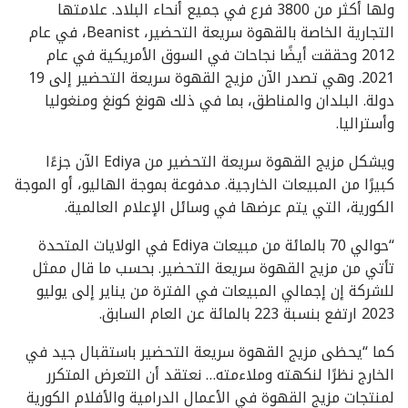
ولها أكثر من 3800 فرع في جميع أنحاء البلاد. علامتها
التجارية الخاصة بالقهوة سريعة التحضير، Beanist، في عام
2012 وحققت أيضًا نجاحات في السوق الأمريكية في عام
2021. وهي تصدر الآن مزيج القهوة سريعة التحضير إلى 19
دولة. البلدان والمناطق، بما في ذلك هونغ كونغ ومنغوليا
وأستراليا.
ويشكل مزيج القهوة سريعة التحضير من Ediya الآن جزءًا
كبيرًا من المبيعات الخارجية. مدفوعة بموجة الهاليو، أو الموجة
الكورية، التي يتم عرضها في وسائل الإعلام العالمية.
“حوالي 70 بالمائة من مبيعات Ediya في الولايات المتحدة
تأتي من مزيج القهوة سريعة التحضير. بحسب ما قال ممثل
للشركة إن إجمالي المبيعات في الفترة من يناير إلى يوليو
2023 ارتفع بنسبة 223 بالمائة عن العام السابق.
كما “يحظى مزيج القهوة سريعة التحضير باستقبال جيد في
الخارج نظرًا لنكهته وملاءمته… نعتقد أن التعرض المتكرر
لمنتجات مزيج القهوة في الأعمال الدرامية والأفلام الكورية