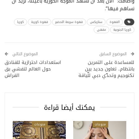
وأضافت: “الآن بعد أن نشهد الموجة الكورية بأعيننا، نريد أن
نساهم فيها”.
القهوة
ستاربكس
قهوة سريعة التحضير
قهوة كورية
كوريا
كوريا الجنوبية
مقهى
الموضوع السابق
الموضوع التالي
للمساعدة على التمرين
استعدادات احترازية للفنادق
بانتظام.. تعاون جديد بين
حول العالم لتفشي بق
تكنوجيم وتحدّي دبي للّياقة
الفراش
يمكنك أيضا قراءة
منوعات
منوعات