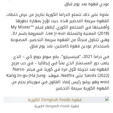
عودي قهوة بعد يوم شاق.
علاوة على ذلك تتمتع الدراما الكورية بتاريخ من عرض خلطات
القهوة سريعة التحضير هذه. حيث تؤرخ بمهارة تطورها
وأهميتها في المجتمع الكوري. يُظهر فيلم “My Mister”
(2018) المغنية والممثلة Lee Ji-eun، المعروفة باسم IU،
وهي تتناول فنجانًا من القهوة سريعة التحضير، المصنوعة
باستخدام عودين قهوة كاملتين، بعد يوم شاق.
في دراما 2021، “فينسينزو”، يقع سونغ جونغ كي – الذي
يلعب دور المستشار الذي نشأ في إيطاليا – في حب مزيج
القهوة بعد تجربته لأول مرة في كوريا. في فيلم Narco-
Saints (2022) على Netflix، شوهد Kang In-gu (Ha Jung-
woo) وهو يرشو رئيس إنفاذ القانون في سورينام بحزم من
القهوة الكورية سريعة التحضير.
قهوة Dongsuh Foods الكورية