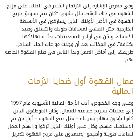
وفي معرض الإشارة إلى الارتفاع الكبير في الطلب على مزيج
القهوة في ذلك الوقت. قال تشوي: “كان يتم تسويق مزيج
القهوة في الأصل لأولئك الذين يشاركون في الأنشطة
الخارجية. مثل المشي لمسافات طويلة والتسلق وصيد
الأسماك. ولكن في أواخر التسعينيات، بدأ استهلاكها
بكثافة”. في المكاتب بعد أن وجدت موزعات الماء الساخن
طريقها إلى أماكن العمل وبدأ الناس في صنع القهوة الخاصة
بهم.
عمال القهوة أول ضحايا الأزمات
المالية
وعلى وجه الخصوص، أدت الأزمة المالية الآسيوية عام 1997
إلى عمليات تسريح جماعية للعمال، وكان الموظفون الذين
كانوا يؤدون مهام بسيطة – مثل صنع القهوة – أول من تم
الاستغناء عنهم. وكان على أولئك الذين تركوا وراءهم العمل
لساعات طويلة وأصبحوا يعتمدون على مزيج القهوة لتعزيز