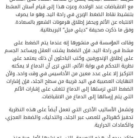
مع الانقباضات عند الولادة. وعزت هذا إلى قيام أسنان المشط
بتنشيط نقاط الضغط الإبري في راحة اليد. وهو ما يصرف
الانتباه عن الألم ويحفز إطلاق هرمونات الشعور بالسعادة.
وفق ما ذكرت صحيفة “ديلي ميل” البريطانية.
وقالت المؤسسة في منشورها إنه عندما يتم الضغط على
مشط في راحة اليد. فإن الضغط يشتت العقل ويساعد الجسم
على إطلاق الإندورفين. وكتب الباحثون أن ذلك يعتمد على
نظرية التحكم في بوابة الألم، التي ترى أن الدماغ لا يمكنه
التركيز إلا على عدد معين من الأحاسيس في وقت واحد. ولأن
النهايات العصبية في اليد قريبة من سطح الجلد، فإن إشارات
الضغط التي ترسلها إلى الدماغ تتغلب على إشارات الألم
التي يتم إرسالها إلى الدماغ من الانقباضات.
وتشمل الأساليب الأخرى التي تعمل أيضاً على هذه النظرية
تحفيز كهربائي للعصب عبر الجلد، والتدليك، والضغط العجزي،
والكمادات الحرارية.
ولكن يبدو أن هذه النصيحة، التي تم نشرها لأول مرة منذ