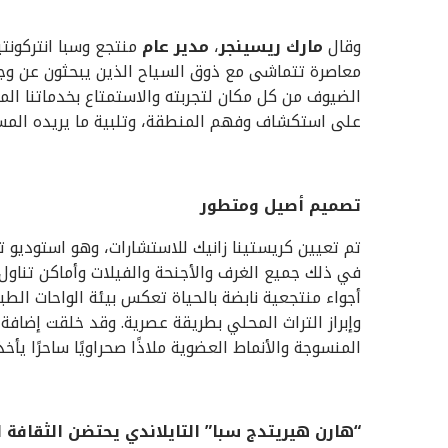
وقال
مارك ريسينجر
،
مدير عام
منتجع وسبا انتركونتي
معاصرة تتماشى مع ذوق السياح الذين يبحثون عن وجه
الضيوف من كل مكان لتجربته والاستمتاع بخدماتنا ال
على استكشاف وفهم المنطقة، وتلبية ما يريده المسا
تصميم أصيل ومتطور
تم تعيين كريستينا زانيك للاستشارات، وهو استوديو ت
في ذلك جميع الغرف والأجنحة والفيلات وأماكن تناول
أجواء منتجعية نابضة بالحياة تعكس بيئة الواحات الطبيع
وإبراز التراث المحلي بطريقة عصرية. وقد خلقت إضافة 
المنسوجة والأنماط العضوية ملاذًا صحراويًا ساحرًا يأ
“هارن هيريتدج سبا” التايلاندي يحتضن الثقافة ا