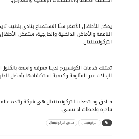
الحفلات الخاصة والاجتماعات الرسمية والمعارض.
يمكن للأطفال الأصغر سنًا الاستمتاع بنادي بلانيت تر
الناعمة والأماكن الداخلية والخارجية، ستمكن الأطفال
انتركونتيننتال.
تمتلك خدمات الكونسيرج لدينا معرفة واسعة بالكنوز ا
الرحلات غير المألوفة وكيفية استكشافها بأفضل الطر
فنادق ومنتجعات انتركونتيننتال هي شركة رائدة عالميً
فاخرة ولحظات لا تنسى.
انتركونتيننتال
فنادق انتركونتيننتال