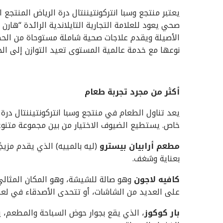
يعتبر منتجع وسبا انتركونتيننتال درة الرياض المنتج
صحي يعود للعلامة التجارية التايلاندية الرائدة “ها
الأصيلة ويقدم علاجات صحية شاملة مستوحاة من الحكمة
نوعها مع خدمة عالمية المستوى تعيد التوازن إلى الج
أكثر من مجرد تجربة طعام
يعد تناول الطعام في منتجع وسبا انتركونتيننتال درة 
خاص. يستطيع الضيوف الاختيار من بين مجموعة متنوعة
مطعم أرابيان بيسترو
(ليه بالمييه) الذي يقدم مزيجً
بعناية وشغف.
كافيه لاجون
وهو صالة للشيشة، وهو المكان المثالي 
على العديد من الشاشات، أو تتحدى الأصدقاء في لعبة 
بار كوكوز
، الذي يقع بجوار حوض السباحة والمطعم، ي