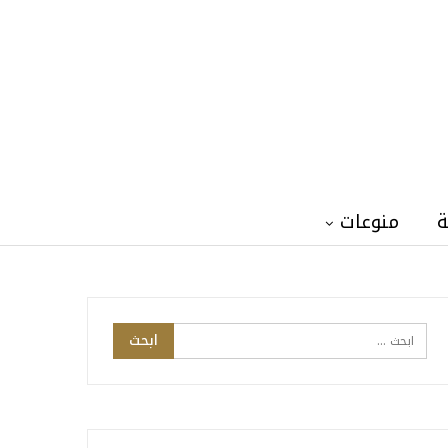
ة
منوعات