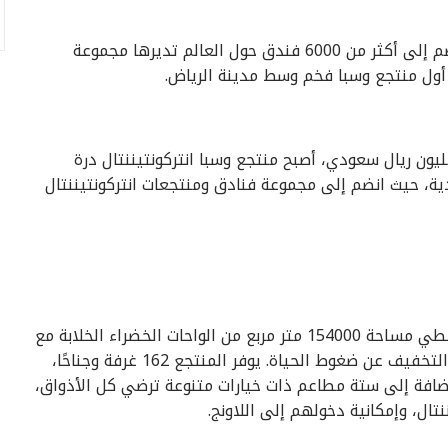
تم إطلاق منتجع وسبا انتركونتيننتال درة الرياض، لينضم إلى أكثر من 6000 فندق حول العالم تديرها مجموعة
خضوعه لعملية التجديد التي بلغت تكلفتها 45 مليون ريال سعودي، أصبح منتجع وسبا انتركونتيننتال درة
ية، حيث انضم إلى مجموعة فنادق ومنتجعات انتركونتيننتال
يقع المنتجع عند البوابة الشمالية لمدينة الرياض، ويغطي مساحة 154000 متر مربع من الواحات الخضراء الخلابة مع
وجود بحيرة وشلالات فريدة تدعو الضيوف للاسترخاء والتخفيف عن ضغوط الحياة. يوفر المنتجع 162 غرفة وجناحًا،
افة إلى ستة مطاعم ذات خيارات متنوعة ترضي كل الأذواق،
تال، وإمكانية دخولهم إلى اللاونج.