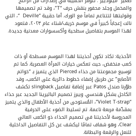
صغير “مينوديير”. تتوفّر الحقيبة في إصدارات من الراتنج
والمخمل وجلد محفور بنقش حرف “T”، وقد تم تصميمها
وقولبتها لتتناغم تماماً مع الورك. أما حقيبة “Deville “، التي
نالت إعجاباً كبيراً في موسم خريف/شتاء عام ٢٠٢٣، فتعود
لهذا الموسم بتفاصيل سطحية وأكسسوارات معدنية جديدة.
الأحذية: تكاد تكون أحذيتنا لهذا الموسم مسطحة أو ذات
كعب منخفض، حيث تعكس خيارات المرأة العصرية. كما تم
توسيع مجموعتنا من حذاء Pierced الذي يتميز بـ “خواتم
الأصابع” عن طريق إضفاء خطوط دائرية على الكعب، وقد
طوّرنا صندل Patos عبر إضافة تفاصيل slingback تكشف
الكاحل بشكل هندسي. ويبرز تصميم الباليرينا الجديد عبر حذاء
“Violet T-strap”، المُستوحى من أحذية الأطفال والذي يتميز
بمقدّمة مربعة ناعمة. تم تسليط الضوء على الحرفية
المدروسة لأحذيتنا في تصميم الحذاء ذو الكعب العالي
Clear، وهو شفاف تمامًا ليكشف عن كل التفاصيل الداخلية
للنعل والرقعة والبطانة.