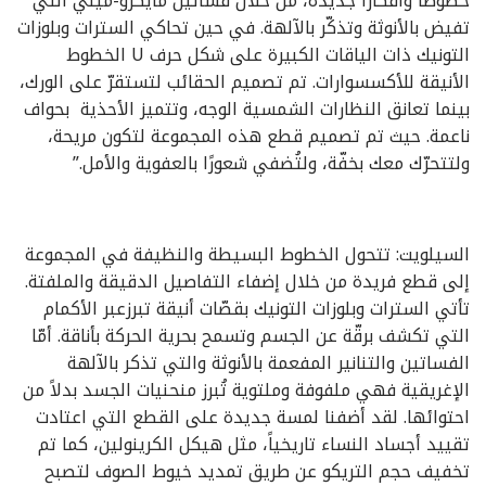
خطوطًا وأفكارًا جديدة، من خلال فساتين مايكرو-ميني التي
تفيض بالأنوثة وتذكّر بالآلهة. في حين تحاكي السترات وبلوزات
التونيك ذات الياقات الكبيرة على شكل حرف U الخطوط
الأنيقة للأكسسوارات. تم تصميم الحقائب لتستقرّ على الورك،
بينما تعانق النظارات الشمسية الوجه، وتتميز الأحذية بحواف
ناعمة. حيث تم تصميم قطع هذه المجموعة لتكون مريحة،
ولتتحرّك معك بخفّة، ولتُضفي شعورًا بالعفوية والأمل.”
السيلويت: تتحول الخطوط البسيطة والنظيفة في المجموعة
إلى قطع فريدة من خلال إضفاء التفاصيل الدقيقة والملفتة.
تأتي السترات وبلوزات التونيك بقصّات أنيقة تبرزعبر الأكمام
التي تكشف برقّة عن الجسم وتسمح بحرية الحركة بأناقة. أمّا
الفساتين والتنانير المفعمة بالأنوثة والتي تذكر بالآلهة
الإغريقية فهي ملفوفة وملتوية تُبرز منحنيات الجسد بدلاً من
احتوائها. لقد أضفنا لمسة جديدة على القطع التي اعتادت
تقييد أجساد النساء تاريخياً، مثل هيكل الكرينولين، كما تم
تخفيف حجم التريكو عن طريق تمديد خيوط الصوف لتصبح