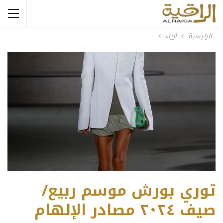
الرئيسية
أزياء
توري بورش موسم ربيع/
صيف ٢٠٢٤ مصادر الإلهام