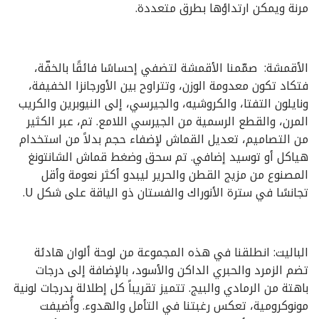
مرنة ويمكن ارتداؤها بطرق متعددة.
الأقمشة: صمّمنا الأقمشة لتضفي إحساسًا فائقًا بالخفّة،
فتكاد تكون معدومة الوزن، وتتراوح بين الأورجانزا الخفيفة،
ونايلون التفتا، والكروشيه، والجيرسي، إلى النيوبرين والكريب
المرن، والقطع الرسمية من الجيرسي اللامع. تم، عبر الكثير
من التصاميم، تعديل القماش لإضفاء حجم بدلاً من استخدام
هياكل أو توسيد إضافي. تم سحق وضغط قماش الشانتونغ
المصنوع من مزيج القطن والحرير ليبدو أكثر نعومة وأقل
تجانسًا في سترة الأنوراك والفستان ذو الياقة على شكل U.
الباليت: انطلقنا في هذه المجموعة من لوحة ألوان هادئة
تضم الزمرد والحبري الداكن والأسود، بالإضافة إلى درجات
باهتة من الرمادي والبيج. تتميز تقريباً كل إطلالة بدرجات لونية
مونوكرومية، تعكس رغبتنا في التأمل والهدوء. وأُضيفت