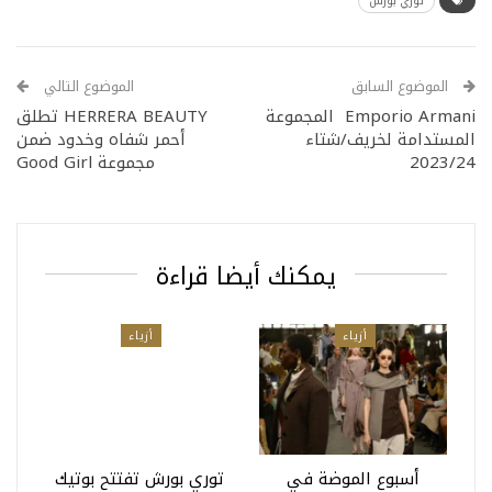
توري بورش
الموضوع السابق
الموضوع التالي
Emporio Armani المجموعة
HERRERA BEAUTY تطلق
المستدامة لخريف/شتاء
أحمر شفاه وخدود ضمن
2023/24
مجموعة Good Girl
يمكنك أيضا قراءة
أزياء
أزياء
أسبوع الموضة في
توري بورش تفتتح بوتيك