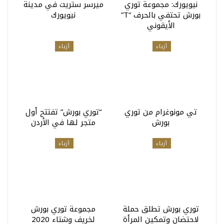
نيويورك: مجموعة توري
ميرسر ستريت في مدينة
بورش تحتفي بالحرف “T”
نيويورك
الأيقوني
أزياء
أزياء
تي مونوغرام من توري
“توري بورش” تفتتح أول
بورش
متجر لها في الأردن
أزياء
أزياء
توري بورش تطلق حملة
مجموعة توري بورش
لاحتضان وتمكين المرأة
لخريف وشتاء 2020