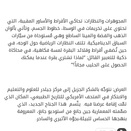
المجوهرات والنظارات: تحاكي الأقراط والأساور المقببة، التي
تحتوي على تخريمات في الوسط، خطوط الجسم، وتأتي بألوان
الذهب والفضة والمينا الساطع وهي مُستوحاة من سيّارات
السباق الديناميكية. تلتف النظارات الرياضية حول الوجه، في
حين تُضفي أقراط وقلائد البقرة لمسة فكاهية، في محاكاة
ذكية للتعبير القائل: “لماذا تشتري بقرة عندما يمكنك
الحصول على الحليب مجاناً؟”
العرض: نتوجّه بالشكر الجزيل إلى مركز جيلدر للعلوم والتعليم
والابتكار في المتحف الأمريكي للتاريخ الطبيعي، المكان الذي
تمّت إقامة عرضنا فيه. يتّسم هذا الجناح الجديد، الذي
صمّمته المعمارية جين جانغ من استوديو جانغ، المعروفة
بنهجها الحساس للبيئة،بجوّه الأثيري والساحر.