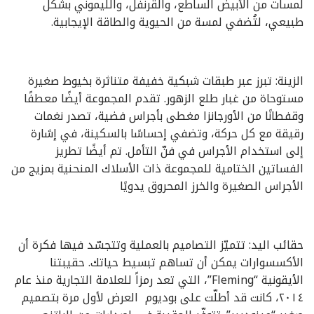
لمسات من الأبيض الساطع، والقرنفل، والليموني بشكل
طبيعي، لتُضفي لمسة من الحيوية والطاقة الإيجابية.
الزينة: تبرز عبر طبقات شبكية خفيفة متناثرة بخيوط صغيرة
مستوحاة من غبار طلع الزهور. تقدم المجموعة أيضًا معطفًا
وقفطانًا من الأورجانزا مغطى بأجراس فضية، تصدر نغمات
رقيقة مع كل حركة، وتضفي إحساسًا بالسكينة، في إشارة
إلى استخدام الأجراس في فنّ التأمل. تم أيضًا تطريز
الفساتين الختامية للمجموعة ذات الأسلاك المنحنية بمزيج من
الأجراس الصغيرة والخرز المحروق يدويًا
حقائب اليد: تتميّز التصاميم بالعملية وتتجسّد فيها فكرة أن
الأكسسوارات يمكن أن تساهم تبسيط حياتك. حقيبتنا
الأيقونية “Fleming”، التي تعد رمزاً للعلامة التجارية منذ عام
٢٠١٤، كانت قد أطلّت على بوديوم العرض لأول مرة بتصميم