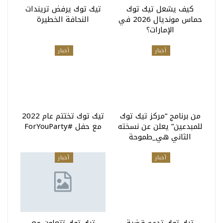
كيف يشعل تيك توك
تيك توك يرفض تريندات
حماس مونديال 2026 في
النحافة الخطيرة
الإمارات؟
أخبار
أخبار
من برنامج “مركز تيك توك
تيك توك تختتم عام 2022
للمبدعين” يعلن عن نسخته
مع حفل #ForYouParty
الثاني هي_طموحة
أخبار
أخبار
تيك توك تدعم قضية
تيك توك تتعاون مع