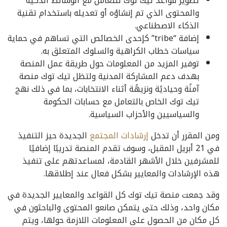
تطوير قواعد تيك توك للتعامل مع الوسائط الذكية
والمحتوى الذي تم إنشاؤه أو تعديله باستخدام تقنية
الذكاء الاصطناعي.
إضافة “tribe” كإحدى الخصائص التي تساهم في حماية
سياسات خطاب الكراهية والسلوك المتعلق به.
توفير المزيد من المعلومات حول طريقة عمل المنصة
بهدف دعم المشاركة المدنية ولتظل تيك توك منصة
آمنًة وحياديًة ونزيهًة أثناء الانتخابات، بما في ذلك نهج
تيك توك الخاص بالتعامل مع حسابات الحكومة
والسياسيين والأحزاب السياسية.
ومن المقرر أن تدخل
إرشادات المجتمع
الجديدة حيز التنفيذ
في 21 أبريل المقبل، وسوف تقدم المنصة تدريبًا إضافيًا
للمشرفين خلال الأشهر القادمة، لمساعدتهم على تنفيذ
هذه الإرشادات والمعايير بشكل فعال عند إطلاقها.
وقد جمعت منصة تيك توك كل القواعد والمعايير الجديدة في
مكان واحد، وذلك حتى يتمكن صانعو المحتوى والباحثون في
كل مكان من الحصول على المعلومات اللازمة حولها، ويتم