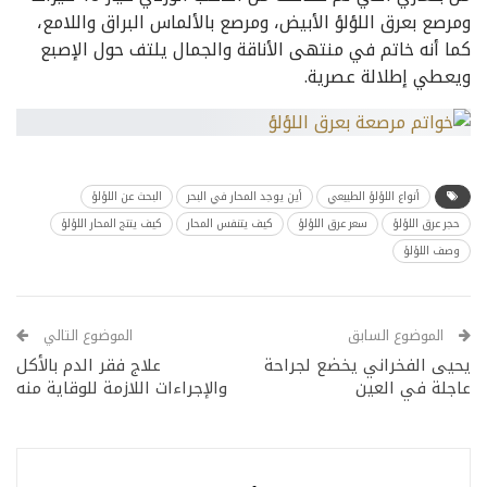
ومرصع بعرق اللؤلؤ الأبيض، ومرصع بالألماس البراق واللامع،
كما أنه خاتم في منتهى الأناقة والجمال يلتف حول الإصبع
ويعطي إطلالة عصرية.
أنواع اللؤلؤ الطبيعي
أين يوجد المحار في البحر
البحث عن اللؤلؤ
حجر عرق اللؤلؤ
سعر عرق اللؤلؤ
كيف يتنفس المحار
كيف ينتج المحار اللؤلؤ
وصف اللؤلؤ
الموضوع السابق
الموضوع التالي
يحيى الفخراني يخضع لجراحة
علاج فقر الدم بالأكل
عاجلة في العين
والإجراءات اللازمة للوقاية منه