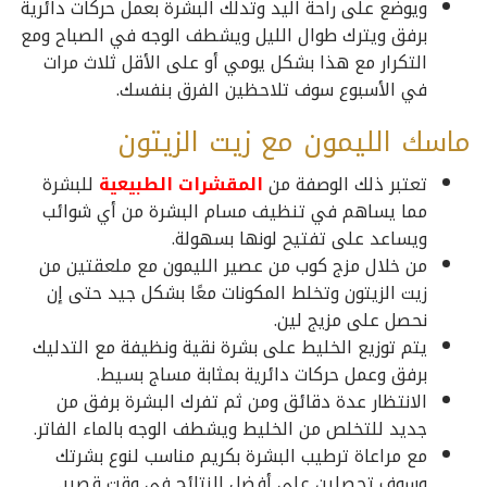
ويوضع على راحة اليد وتدلك البشرة بعمل حركات دائرية
برفق ويترك طوال الليل ويشطف الوجه في الصباح ومع
التكرار مع هذا بشكل يومي أو على الأقل ثلاث مرات
في الأسبوع سوف تلاحظين الفرق بنفسك.
ماسك الليمون مع زيت الزيتون
تعتبر ذلك الوصفة من
المقشرات الطبيعية
للبشرة
مما يساهم في تنظيف مسام البشرة من أي شوائب
ويساعد على تفتيح لونها بسهولة.
من خلال مزج كوب من عصير الليمون مع ملعقتين من
زيت الزيتون وتخلط المكونات معًا بشكل جيد حتى إن
نحصل على مزيج لين.
يتم توزيع الخليط على بشرة نقية ونظيفة مع التدليك
برفق وعمل حركات دائرية بمثابة مساج بسيط.
الانتظار عدة دقائق ومن ثم تفرك البشرة برفق من
جديد للتخلص من الخليط ويشطف الوجه بالماء الفاتر.
مع مراعاة ترطيب البشرة بكريم مناسب لنوع بشرتك
وسوف تحصلين على أفضل النتائج في وقت قصير.