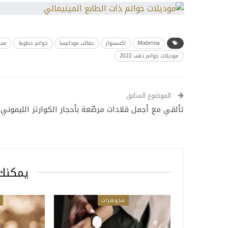
Modanisa
اكسسوار
حقائب مودانيسا
خواتم خطوبة
مسل
موديلات خواتم ذهب 2022
الموضوع السابق
تألقي مع أجمل قلادات مرصّعة بأحجار الكوارتز الليموني
يمكنك 
مجوهرات