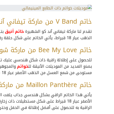
خاتم V Band من ماركة تيفاني آند كو Tiffany & CO
تقدم لنا ماركة تيفاني آند كو الشهيرة
خاتم أنيق
بتص
الذهب عيار 18 قيراط، يأتي الخاتم على شكل حلقة رفيعة في المنتصف حرف V حتى يمنح إطلالتك أنوثة وجاذبية.
خاتم Bee My Love من ماركة شوميه Chaumet
للحصول على إطلالة راقية ذات شكل هندسي عليك تجرب
بصنع العديد من الموديلات الأنيقة لل
خواتم
والمجوهر
مستوحى من شمع العسل من الذهب الأصفر عيار 18 قيراط به ماسات بيضاء اللون ذات قطع من البريانت.
خاتم Maillon Panthère من ماركة كارتييه Cartier
يأتي هذا الخاتم الراقي بشكل هندسي جذاب يلفت الن
الأصفر عيار 18 قيراط على شكل مستطيلات ذا
الراقية به للحصول على أفضل إطلالة في الحفل وحتى 