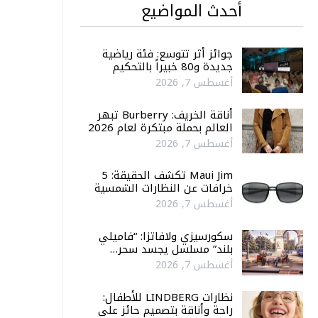
أحدث المواضيع
جوائز أثر تتوسع: فئة رياضية
جديدة و80 خبيراً بالتحكيم
أغسطس 7, 2026
أناقة الخريف: Burberry تبهر
العالم بحملة مبتكرة لعام 2026
أغسطس 7, 2026
Maui Jim تكشف الحقيقة: 5
خرافات عن النظارات الشمسية
أغسطس 7, 2026
سكورسيزي ولافاتزا: “فاميلي
بلند” مسلسل يجسد سحر…
أغسطس 7, 2026
نظارات LINDBERG للأطفال:
راحة وأناقة بتصميم حائز على