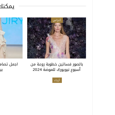
يمكنك 
أعراس
بالصور فساتين خطوبة روعة من
اجمل تصام
أسبوع نيويورك للموضة 2024
بي
أزياء