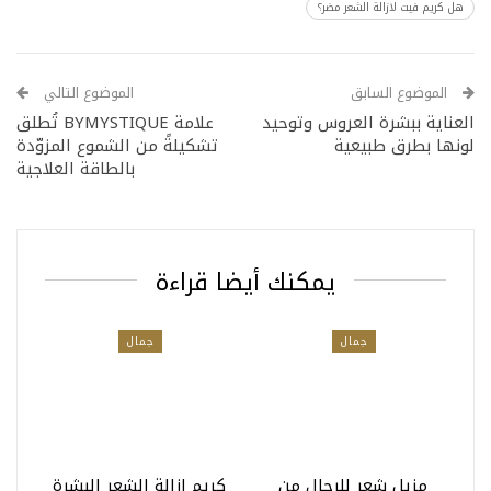
هل كريم فيت لازالة الشعر مضر؟
الموضوع السابق
الموضوع التالي
العناية ببشرة العروس وتوحيد
علامة BYMYSTIQUE تُطلق
لونها بطرق طبيعية
تشكيلةً من الشموع المزوّدة
بالطاقة العلاجية
يمكنك أيضا قراءة
جمال
جمال
مزيل شعر للرجال من
كريم ازالة الشعر البشرة