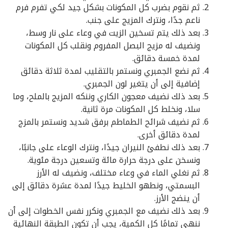
ثم نقوم بضرب كل المكونات بشكل جيد لكي تفرم فرم
ناعم جدًا، ونترك المزيج على جنب.
بعد ذلك يتم تسخين الزيت في وعاء على نار وسط،
ونضيف له مزيج البصل المفروم ونقلب كل المكونات
لمدة خمسة دقائق.
ثم نضع الجمبري ونستمر بالتقليب لمدة ثلاثة دقائق
إضافية إلى أن يتغير لون الجمبري.
بعد ذلك نضيف معجون الكاري وننكه المزيج بالملح، وما
سلا، ونخلط كل المكونات مرة ثانية.
ثم نضيف شرائح الطماطم برفق شديد ونستمر بالمزج
لمدة دقائق أخرى.
بعد ذلك نطفئ النيران جيدًا، ونترك الوعاء على جانبًا،
ونسخن على درجة حرارة مائة وتسعين درجة مئوية.
ثم نغلي الماء في وعاء مختلف، ونضيف له الأرز
البسمتي، ونطهو الخليط جيدًا لمدة عشرة دقائق إلى
أن ينضج الأرز.
بعد ذلك نضيف مع الجمبري ونكرر نفس الخطوات إلى أن
ننهي تمامًا كل الكمية، يجب أن تكون الطبقة النهائية