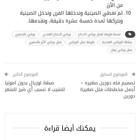
من الأرز.
ثم نغطي الصينية وندخلها الفرن وندخل الصينية
ونتركها لمدة خمسة عشرة دقيقة، ونقدمها.
ابسط طريقة لعمل برياني الدجاج
برياني الدجاج الهندي
برياني بالجمبري
سلطة البرياني الهندية
طريقة عمل البرياني
عمل برياني الأرز بالجمبري
عمل برياني ربيان
الموضوع السابق
الموضوع التالي
تصميم فله دورين صغيره –
صبغة لوريال بدون امونيا
أجمل مخططات فلل صغيرة
للشيب لا تسبب أي ضرر للشعر
دورين
يمكنك أيضا قراءة