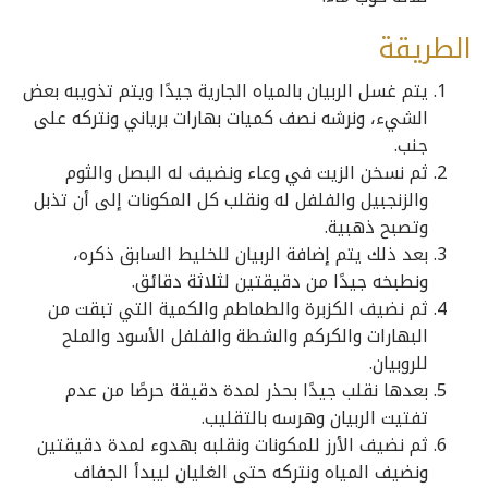
الطريقة
يتم غسل الربيان بالمياه الجارية جيدًا ويتم تذويبه بعض
الشيء، ونرشه نصف كميات بهارات برياني ونتركه على
جنب.
ثم نسخن الزيت في وعاء ونضيف له البصل والثوم
والزنجبيل والفلفل له ونقلب كل المكونات إلى أن تذبل
وتصبح ذهبية.
بعد ذلك يتم إضافة الربيان للخليط السابق ذكره،
ونطبخه جيدًا من دقيقتين لثلاثة دقائق.
ثم نضيف الكزبرة والطماطم والكمية التي تبقت من
البهارات والكركم والشطة والفلفل الأسود والملح
للروبيان.
بعدها نقلب جيدًا بحذر لمدة دقيقة حرصًا من عدم
تفتيت الربيان وهرسه بالتقليب.
ثم نضيف الأرز للمكونات ونقلبه بهدوء لمدة دقيقتين
ونضيف المياه ونتركه حتى الغليان ليبدأ الجفاف