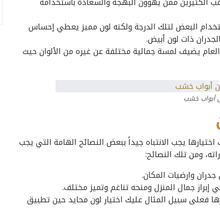
رغب الكثيرين ممن يهوون البهجة والسعادة باستخدامه
دام البعض لتلك الدرجة ولكنه لون مميز يعطي إحساس
جدران ذات لون أبيض.
العام يضيف لمسة جمالية مختلفة عن غيره من الألوان حيث
ن أبواب خشب
ء في التفكير أي ألوان ابواب خشب 2022عليك اختيارها يجب الانتباه جيداً ببعض النصائح الهامة التي يجب
ته، ومن تلك النصائح:
جدران وارضيات المكان.
 إبراز جمال المنزل ومنحه تناغم وتميز مختلف.
يارها فعلى سبيل المثال عليك اختيار لون محايد حين تطبيق