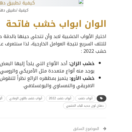
كيفية تطبيق دها
الوان ابواب خشب فاتحة
اختيار الأبواب الخشبية لابد وأن تتحلى حينها بالدقة
للتلف السريع نتيجة العوامل الخارجية، لذا سنتعرف على
خشب 2022 :
خشب الزان:
أحد الأنواع التي يلجأ إليها البع
يوجد منه أنواع متعددة مثل الأمريكي والروسي 
خشب الأرو:
يتميز بمظهره الرائع نظراً للنقوش ا
الافريقي والنمساوي واليوغسلافي.
أبواب خشب
أبواب خشب 2022
أبواب خشب باللون الرمادي
أل
دهان لون جديد للباب الخشبي
الموضوع السابق