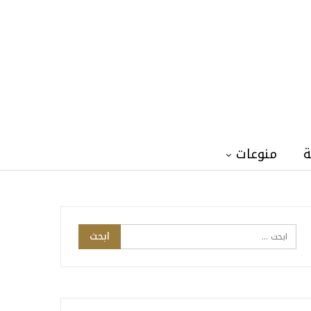
ة
منوعات