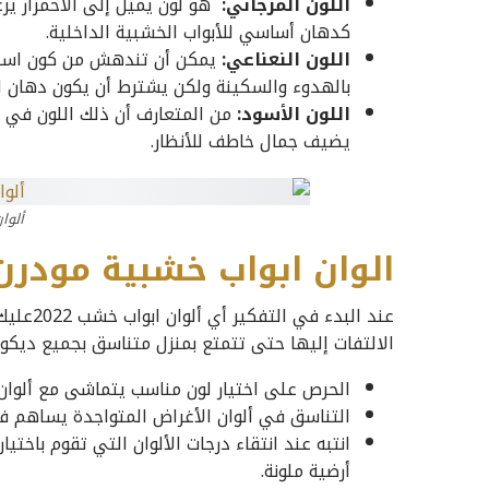
اللون المرجاني:
هو لون يميل إلى الاحمرار ي
كدهان أساسي للأبواب الخشبية الداخلية.
اللون النعناعي:
يمكن أن تندهش من كون استخ
بالهدوء والسكينة ولكن يشترط أن يكون دهان ال
اللون الأسود:
من المتعارف أن ذلك اللون في 
يضيف جمال خاطف للأنظار.
ألوا
الوان ابواب خشبية مودرن
عند البد
الالتفات إليها حتى تتمتع بمنزل متناسق بجميع ديكورا
الحرص على اختيار لون مناسب يتماشى مع ألوان 
التناسق في ألوان الأغراض المتواجدة يساهم في
انتبه عند انتقاء درجات الألوان التي تقوم باخت
أرضية ملونة.