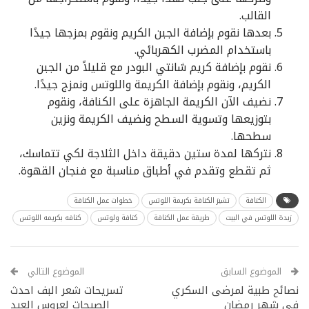
القالب.
بعدها نقوم بإضافة الجبن الكريم ونقوم بمزجها جيدًا
باستخدام المضرب الكهربائي.
نقوم بإضافة كريم شانتي البودر مع قليلاً من الجبن
الكريم، ونقوم بإضافة الكريمة واللوتس ونمزج جيدًا.
نضيف الآن الكريمة الجاهزة على الكنافة، ونقوم
بتوزيعها وتسوية السطح ونضيف الكريمة ونزين
سطحها.
نتركها لمدة ستين دقيقة داخل الثلاجة لكي تتماسك،
ثم تقطع وتقدم في أطباق مناسبة مع فنجان القهوة.
الكنافة
تشيز الكنافة بكريمة اللوتس
خطوات عمل الكنافة
زبدة اللوتس في البيت
طريقة عمل الكنافة
كنافة ولوتس
كنافه بكريمه اللوتس
الموضوع السابق
الموضوع التالي
نصائح طبية لمرضى السكري
تسريحات شعر البف احدث
في شهر رمضان
الصيحات لعروس العيد