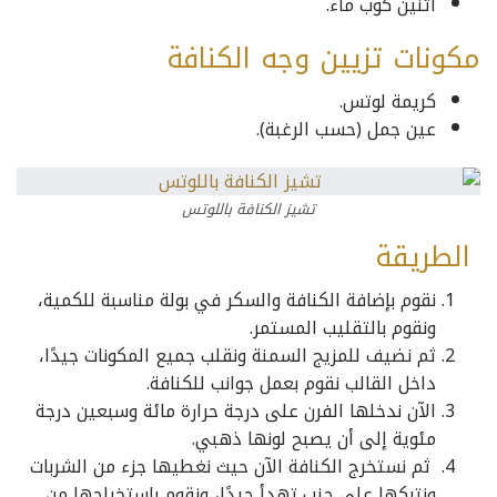
اثنين كوب ماء.
مكونات تزيين وجه الكنافة
كريمة لوتس.
عين جمل (حسب الرغبة).
تشيز الكنافة باللوتس
الطريقة
نقوم بإضافة الكنافة والسكر في بولة مناسبة للكمية،
ونقوم بالتقليب المستمر.
ثم نضيف للمزيج السمنة ونقلب جميع المكونات جيدًا،
داخل القالب نقوم بعمل جوانب للكنافة.
الآن ندخلها الفرن على درجة حرارة مائة وسبعين درجة
مئوية إلى أن يصبح لونها ذهبي.
ثم نستخرج الكنافة الآن حيث نغطيها جزء من الشربات
ونتركها على جنب تهدأ جيدًا، ونقوم باستخراجها من