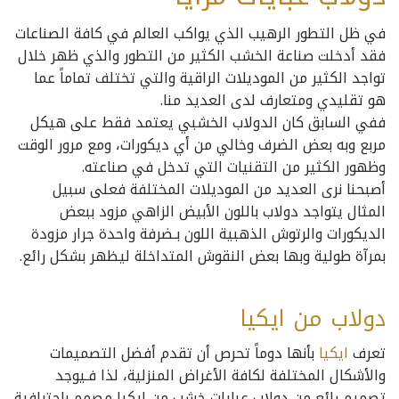
في ظل التطور الرهيب الذي يواكب العالم في كافة الصناعات
فقد أدخلت صناعة الخشب الكثير من التطور والذي ظهر خلال
تواجد الكثير من الموديلات الراقية والتي تختلف تماماً عما
هو تقليدي ومتعارف لدى العديد منا.
ففي السابق كان الدولاب الخشبي يعتمد فقط على هيكل
مربع وبه بعض الضرف وخالي من أي ديكورات، ومع مرور الوقت
وظهور الكثير من التقنيات التي تدخل في صناعته.
أصبحنا نرى العديد من الموديلات المختلفة فعلى سبيل
المثال يتواجد دولاب باللون الأبيض الزاهي مزود ببعض
الديكورات والرتوش الذهبية اللون بـضرفة واحدة جرار مزودة
بمرآة طولية وبها بعض النقوش المتداخلة ليظهر بشكل رائع.
دولاب من ايكيا
تعرف
ايكيا
بأنها دوماً تحرص أن تقدم أفضل التصميمات
والأشكال المختلفة لكافة الأغراض المنزلية، لذا فـيوجد
تصميم رائع من دولاب عبايات خشب من ايكيا مصمم باحترافية