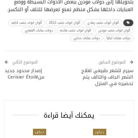
بتحويلها إلى دولاب مودرن ببعض الأدوات البسيطة ووضع
العبايات داخلها بشكل منظم تمنع تعرضها للتلف أو التكسر.
ألوان أبواب خشب رمادي
ألوان ابواب خشب 2022
ألوان ابواب خشب لاكيه
ألوان ابواب خشب مودرن
الوان ابواب خشب فاتحه
دولاب عبايات القفاري
دولاب عبايات ايكيا
دولاب عبايات جداري
الموضوع السابق
الموضوع التالي
سيرم للشعر طبيعي لعلاج
إصدار محدود جديد
الشعر الجاف والتالف يتم
منCerisier Étoilé
تحضيره في المنزل
يمكنك أيضا قراءة
ديكور
ديكور