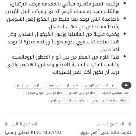
تركيبة العطر متغيرة فيأتي بالمقدمة مركب البرتقال،
وبالقلب يوجد به مسك الروم الدرني ومركب الفل الأبيض.
بالقاعدة التي يوجد بها خليط من الجذور زهور السوسن،
وأيضاً مستخلص من خشب الصندل.
وكمية قليلة من الفانيليا وزهور الكيكوال الهندي وكل
هذا يمنحه ثبات قوي يدوم طويلاً ورائحة عطرة لا يوجد
لها مثيل.
هذا النوع من العطر من بين أنواع العطور الرومانسية
وتناسب الفتيات المحبة للعطور وتعشق الهدوء، والتي
تريد أن تكون أكثر تميز للسيدات.
سعر عطر قوتشي الوردي
سعر عطر قوتشي بلوم
عطر قوتشي الاحمر
عطر قوتشي الاسود
عطر قوتشي القديم
عطر قوتشي الوردي سيفورا
مكونات عطر قوتشي الوردي
مكونات عطر قوتشي بلوم
الموضوع السابق
الموضوع التالي
تعرف معنا على أهم عيوب
KIKO MILANO تطلق رسميا