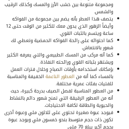
ومجموعة متنوعة بين خشب الأرز والمسك وكذلك الرقيب
والشمس.
يتصف هذا العطر بأنه يضم بين مجموعة من الفواكه
وأيضاً الزهور الذي يدون معك للكثير من الوقت حتى 12
ساعة ويتسم بالثبات القوي.
كما احتوائه على رائحة الفواكه الحمضية وتعطي لك
شعور بالانتعاش.
كما أنه مركب من المسك الطبيعي والتي يعرفه الكثير
ويشتهر بثباته القوي ورائحته النفاذة.
بإمكانك استخدامه بأوقات الصباح وخلال فترات العمل
بالمساء كما أنه من
العطور الناعمة
الخفيفة والمناسبة
للفتيات بفئات عمرية مختلفة.
من العطور المناسبة لفصل الصيف بدرجة كبيرة، حيث
أنه من العطور الرقيقة التي تمنح شعور دائم بالنشاط
والحيوية والطاقة لكافة الاحتياجات.
فيوجد عبوة صغيرة تحتوي على ثلاثون ملي وعبوة أخرى
تكون ذات حجم متوسط بنحو خمسون ملي ويوجد عبوة
بحجم أكبر يبلغ 70 ملي.